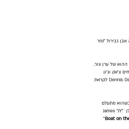
אבן גבירול "נחר 
האמריקאית "Styx" היטב את המשפט ההוא של ערן צור. 
והאחים צ'אק וג'ון 
Dennis D
 לקראת 
הוביל את "Styx" לקו מלודי יותר כשהוא מתעלם 
James "JY" 
" 
Boat on the