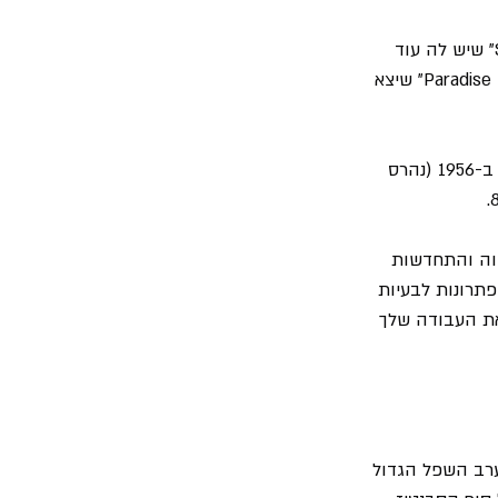
המחלוקות בין הצדדים הביאו לפיטוריו של דה-יאנג באופן זמני, אך לאחר שחזר הוכיחה "Styx" שיש לה עוד 
שפנים להוציא מהשרוול רגע לפני שהם הולכים לעבר השקיעה עם אלבום הקונספט "Paradise Theatre" שיצא 
האלבום הוא תיאור בדיוני של "תיאטרון פרדייז" בעיר שיקגו מרגע שנפתח ב-1928 ועד סגירתו ב-1956 (נהרס 
וה והתחדשות 
תרונות לבעיות 
את העבודה שלך 
ערב השפל הגדול 