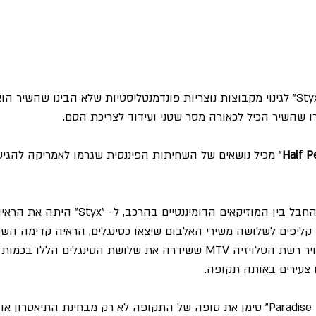
" זכתה "Styx" לגינוי מקבוצות נוצריות פונדמנטליסטיות שלא הבינו שהשיר
ו שהשיר הכיל לכאורה מסר שטני ועידוד לצריכת הסם.
Half P
" מכיל נושאים של השחיתות הפיננסית שגרמו לאמריקה להגי
מעבר לקונספט, ומשיכת החבל בין המוזיקאים הדומיננטי
 קליפים לשלושה משירי האלבום שיצאו כסינגלים, הראיה קדימה הש
באוגוסט 1981 עלתה לאוויר רשת הטלויזיה MTV ששידרה את שלושת הסינגלים 
בסופו של דבר "Paradise Theatre" סימן את סופה של התקופה לא רק מבחינת התיאט