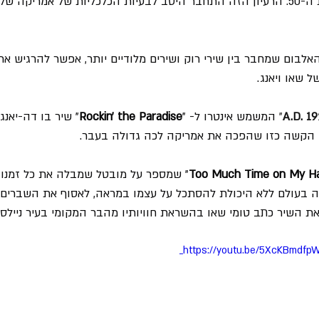
(1928) ומת באמצע שנות ה-50. הרעיון הזה התחבר היטב לבעיות הכלכליות של אמריק
אלבום שמחבר בין שירי רוק ושירים מלודיים יותר, אפשר להרגיש את
ל שאו ויאנג.
A.D. 1
"
 המשמש אינטרו ל- "
Rockin' the Paradise
" שיר בו דה-יאנג
 הקשה כזו שהפכה את אמריקה לכה גדולה בעבר.
Too Much Time on My H
" שמספר על מובטל שמבלה את כל זמנו 
ה בעולם ללא היכולת להסתכל על עצמו במראה, לאסוף את השברים
ת השיר כתב טומי שאו בהשראת חוויותיו מהבר המקומי בעיר ניילס, 
https://youtu.be/5XcKBmdf