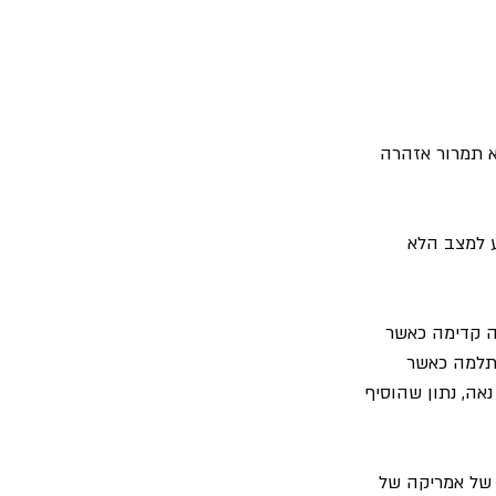
 הוא תמרור אזהרה 
ע למצב הלא 
ים בהרכב, ל- "Styx" היתה את הראיה קדימה כאשר 
תלמה כאשר 
הללו בכמות נאה, נתון שהוסיף 
רון או של אמריקה של 