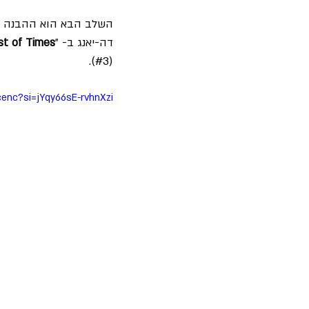
השלב הבא הוא ההבנה שה
דה-יאנג ב- "
t of Times
(#3).
pcenc?si=jYqy66sE-rvhnXzi