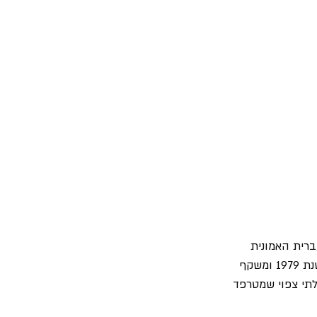
ברית האמונית 
"האדם מתכנן, והאלוקים צוחק" השיר נוצר בהשראת הרומן "Good As Gold" של ג'וזף הלר משנת 1979 ומשקף 
לתי צפוי שמטרפד 