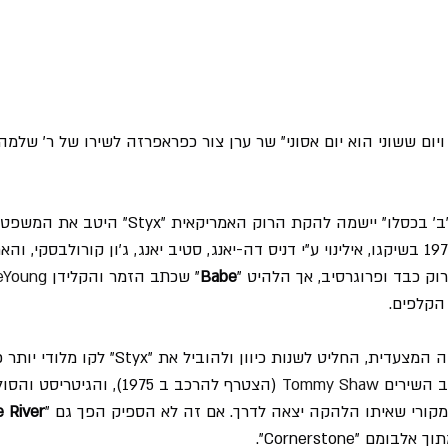
, ויום ששוני הוא יום אסוני" שר ערן צור כפראפרזה לשירו של ר' שלמה 
כעשור וחצי לפני שנכתב "ב' בכסלו" יישמה להקת הרוק 
"Styx" שהוקמה בשנת 1972 בשיקגו, אילינוי ע"י דניס דה-יאנג, סטיב יאנג, ג'ון קורולבסקי, 
וק כבד ופרוגרסיב, אך הלהיט "
Babe
" שכתב הזמר והקלידן 
eYoung
הקלפים.
דה-יאנג שנהנה מההצלחה המצעדית, החליט לשנות כיוון ול
ב השירים 
Tommy Shaw
 (הצטרף להרכב ב 1975), והגיטריסט והסולן 
מקורי שאיתו הלהקה יצאה לדרך. אם זה לא הספיק הפך גם "
 River
ם "Cornerstone".