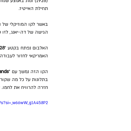
תחילת האייטיז.
באשר לקו המוזיקלי של ה
הגישה של דה-יאנג, לזו ש
האלבום נפתח בקטע 
"
928
האמריקאי לחזור לעבודה
הקו הזה נמשך עם "
ands
בתלונות על כל מה שקור
חזרה להרוויח את לחמו. א
pWs?si=_w66wW_g1A458P2_