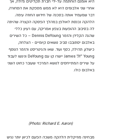
היא אומנם הוחתמה על-ידי חברת תקליטים גדולה, אך 
אחרי שני אלבומים היא לא ממש מספקת את הסחורה, 
דבר שמעמיד אותה בסכנה של חידוש החוזה עימה. 
הלהקה נכנסת לאולפן במהלך הפסקה הקצרה שהיתה 
לה בסיבוב ההופעות בצפון אמריקה, עם רעיון כללי 
שהגה הקלידן והזמר Dennis DeYoung – כל השירים 
באלבום יסתובבו סביב נושאים קיומיים - הצלחה, 
כישלון, תהילה, כסף ועוד. שאו והגיטריסט והזמר הנוסף 
James "JY" Young
 יישרו קו עם DeYoung וניגשו לעבוד 
על שירים המתייחסים לנושא המרכזי שעובר כחוט השני 
באלבום כולו.
(Photo: Richard E. Aaron)
מבחינה מוזיקלית הלהקה משכה הפעם לכיוון יותר נגיש 