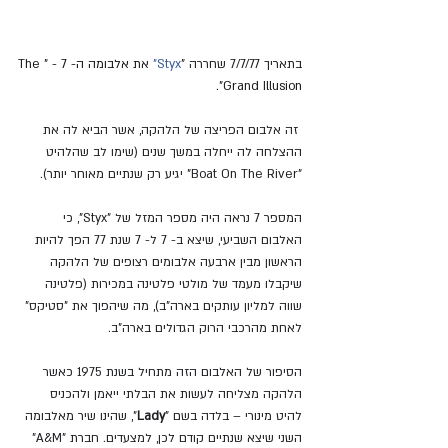
בתאריך 7/7/77 שחררה "
Styx"
 את אלבומה ה- 7 - "The 
Grand Illusion".
 זה אלבום הפריצה של הלהקה, אשר הביא לה את 
ההצלחה לה ייחלה במשך שנים (שימו לב שהלהיט 
"Boat On The River" יגיע רק שנתיים מאוחר יותר).
המספר 7 נראה היה מספר המזל של "Styx", כי 
האלבום השביעי, שיצא ב- 7 ל- 7 שנת 77 הפך להיות 
הראשון מבין ארבעה אלבומים רצופים של הלהקה 
שיקבלו מעמד של מולטי פלטינה במכירות (פלטינה 
שווה למליון עותקים בארה"ב), מה שיהפוך את "סטיקס" 
לאחת מהרכבי הרוק הגדולים בארה"ב.
הסיפור של האלבום הזה מתחיל בשנת 1975 כאשר 
הלהקה מצליחה לעשות את הבלתי ייאמן ולהכניס 
להיט מינורי – בלדה בשם "
Lady
", שהינו שיר מאלבומה 
השני שיצא שנתיים קודם לכן, למצעדים. חברת "A&M" 