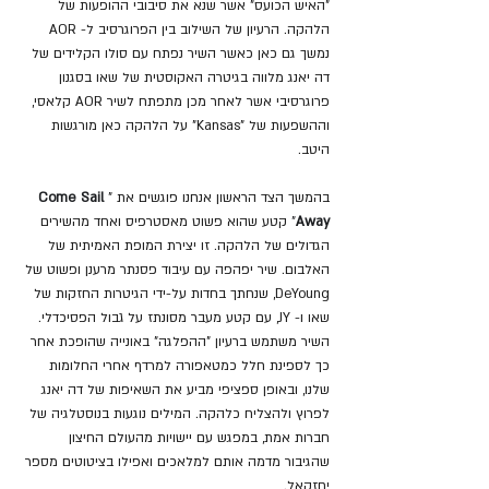
"האיש הכועס" אשר שנא את סיבובי ההופעות של 
הלהקה. הרעיון של השילוב בין הפרוגרסיב ל- AOR 
נמשך גם כאן כאשר השיר נפתח עם סולו הקלידים של 
דה יאנג מלווה בגיטרה האקוסטית של שאו בסגנון 
פרוגרסיבי אשר לאחר מכן מתפתח לשיר AOR קלאסי, 
וההשפעות של "Kansas" על הלהקה כאן מורגשות 
היטב.
בהמשך הצד הראשון אנחנו פוגשים את "
Come Sail 
Away
"
 קטע שהוא פשוט מאסטרפיס ואחד מהשירים 
הגדולים של הלהקה. זו יצירת המופת האמיתית של 
האלבום. שיר יפהפה עם עיבוד פסנתר מרענן ופשוט של 
DeYoung, שנחתך בחדות על-ידי הגיטרות החזקות של 
שאו ו- JY, עם קטע מעבר מסונתז על גבול הפסיכדלי. 
השיר משתמש ברעיון "ההפלגה" באונייה שהופכת אחר 
כך לספינת חלל כמטאפורה למרדף אחרי החלומות 
שלנו, ובאופן ספציפי מביע את השאיפות של דה יאנג 
לפרוץ ולהצליח כלהקה. המילים נוגעות בנוסטלגיה של 
חברות אמת, במפגש עם יישויות מהעולם החיצון 
שהגיבור מדמה אותם למלאכים ואפילו בציטוטים מספר 
יחזקאל.