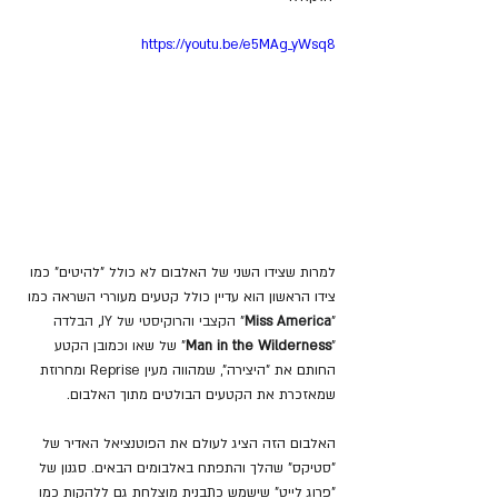
https://youtu.be/e5MAg_yWsq8
למרות שצידו השני של האלבום לא כולל "להיטים" כמו 
צידו הראשון הוא עדיין כולל קטעים מעוררי השראה כמו 
"
Miss America
" הקצבי והרוקיסטי של JY, הבלדה 
"
Man in the Wilderness
" של שאו וכמובן הקטע 
החותם את "היצירה", שמהווה מעין Reprise ומחרוזת 
שמאזכרת את הקטעים הבולטים מתוך האלבום.
האלבום הזה הציג לעולם את הפוטנציאל האדיר של 
"סטיקס" שהלך והתפתח באלבומים הבאים. סגנון של 
"פרוג לייט" שישמש כתבנית מוצלחת גם ללהקות כמו 