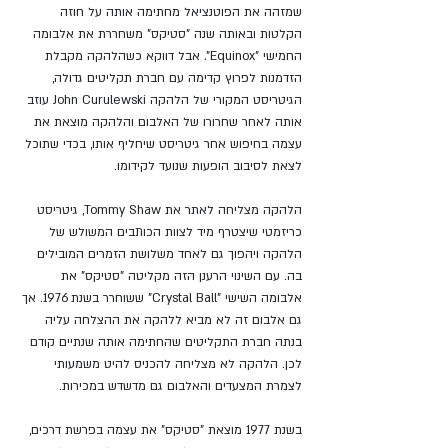
שמזהה את הפוטנציאל מחתימה אותה על חוזה 
הקלטות ובאותה שנה "סטיקס" משחררת את אלבומה
החמישי "Equinox"
. 
אבל דווקא כשהלהקה מקבלת 
הזדמנות לפרוץ קדימה עם חברת תקליטים גדולה, 
הגיטריסט המקורי של הלהקה John Curulewski עוזב 
אותה לאחר שחרורו של האלבום והלהקה מוצאת את 
עצמה בחיפוש אחר גיטריסט שיחליף אותו, בכדי שתוכל 
לצאת לסיבוב הופעות שנועד לקידומו.
הלהקה מצליחה לאתר את Tommy Shaw, גיטריסט 
כריזמטי שיצטרף מיד לצוות הכותבים המשולש של 
הלהקה ויהפוך גם לאחד משלושת הזמרים המובילים 
בה. עם השינוי הרענן הזה מקליטה "סטיקס" את 
אלבומה השישי "Crystal Ball" ששוחרר בשנת 1976. אך 
גם אלבום זה לא מביא ללהקה את ההצלחה עליה 
בנתה חברת התקליטים שהחתימה אותה שנתיים קודם 
לכן. הלהקה לא מצליחה להכניס להיט משמעותי 
לצמרת המצעדים והאלבום גם מדשדש במכירות.
בשנת 1977 מוצאת "סטיקס" את עצמה בפרשת דרכים, 