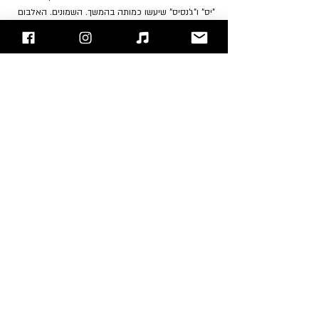
"יס" ו"ג'נסיס" שיעשו כמותה בהמשך. השמונים. האלבום 
הזה הוא ללא ספק אחד מספינות הדגל של הלהקה 
ומקום טוב להתחיל להכיר אותה.
 ועכשיו בואו להאזין לאלבום: 
Apple Music
, 
Spotify
"עימות חזיתי" - בלוג הרוק של ישראל
אתם מוזמנים לעקוב אחרינו 
בפייסבוק
 / 
אינסטגרם
 ו/או 
להירשם לאתר
James "JY" Young
Dennis DeYoung
Tommy Shaw
Styx
המלצת המערכת
פוסטים אחרונים
הצג הכול