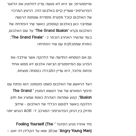
ומיינסטרימי, אך היא לא נטשה עדיין לחלוטין את הז'אנר 
הפרוגרסיבי שעדיין קיים באלבום הזה. הרעיון המרכזי 
של האלבום קיבל מסגרת מסודרת שנותנת הרגשה 
שמדובר כאן באלבום קונספט, כאשר שיר הפתיחה של 
האלבום נקרא "
The Grand Illusion
" על שם האלבום, 
בעוד שהשיר האחרון הוכתר כ- "
The Grand Finale
", 
כותרת שמתכתבת עם שיר הפתיחה.
גם אם הנוסחא החדשה של הלהקה אשר שילבה את 
הפרוג עם המיינסטרים הביאה אלבום לא ממש אחיד 
ופחות מלוכד, היא עדיין התבררה כנוסחה מנצחת.
הצד הראשון של האלבום פשוט פנטסטי, הוא נפתח עם 
תיפוף המארש של שיר הנושא המצוין "
The Grand 
Illusion
"
, קטע שמהווה הצהרת כוונות שמציג את חזון 
הלהקה באשר לסגנונו הכללי של האלבום - שילוב 
מדויק בין הרוק הפרוגרסיבי המורכב ל- AOR הנגיש יותר.
מיד אחריו מגיע הסינגל "
Fooling Yourself (The 
Angry Young Man)
" שכתב שאו על הקלידן דה יאנג – 