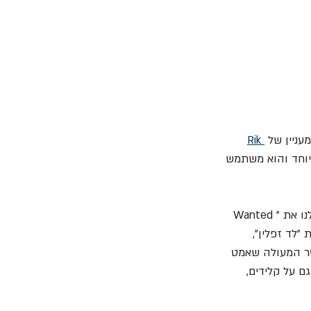
ניין של 
Rik 
מיוחד והוא משתמש 
" הוא אחד המיוחדים באלבום. הוא מתחיל בבלוז קלאסי שמזכיר לנו את "Wanted 
ת "לד זפלין", 
יטר המעולה שאמט 
ם על קלידים, 