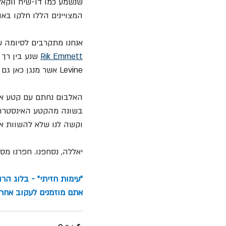
שנשמע כמו דו-שיח ווקאל
המצויינים הללו חלקו באו
אנחנו מתקרבים לסיומה ש
Rik Emmett
 שנע בין רך
Levine
 אשר מנגן כאן גם ע
האלבום נחתם עם קטע אינ
בשונה מהקטע האינסטרומנ
וקשה לנו שלא להשוות את
יאללה, נסחפנו. חפרנו מס
"עימות חזיתי" - בלוג הר
אתם מוזמנים לעקוב אחרינ