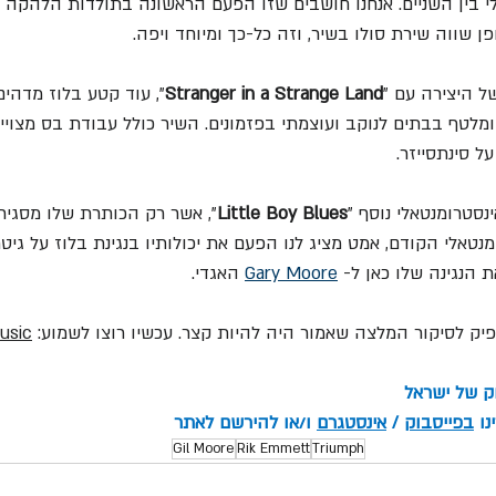
י בין השניים. אנחנו חושבים שזו הפעם הראשונה בתולדות הלהקה 
פן שווה שירת סולו בשיר, וזה כל-כך ומיוחד ויפה.
ל היצירה עם "
Stranger in a Strange Land
", עוד קטע בלוז מדהים
 ומלטף בבתים לנוקב ועוצמתי בפזמונים. השיר כולל עבודת בס מצויי
ל סינתסייזר.
סטרומנטאלי נוסף "
Little Boy Blues
", אשר רק הכותרת שלו מסגירה
טאלי הקודם, אמט מציג לנו הפעם את יכולותיו בנגינת בלוז על גיט
 הנגינה שלו כאן ל- 
Gary Moore
 האגדי.
פיק לסיקור המלצה שאמור היה להיות קצר. עכשיו רוצו לשמוע: 
usic
וק של ישראל
ו 
בפייסבוק
 / 
אינסטגרם
 ו/או להירשם לאתר
Gil Moore
Rik Emmett
Triumph