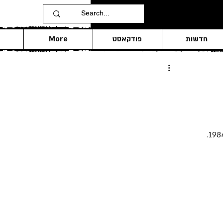
חדשות
פודקאסט
More