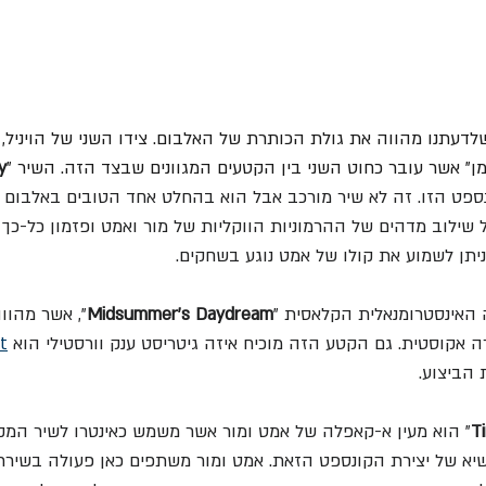
שלדעתנו מהווה את גולת הכותרת של האלבום. צידו השני של הויניל
מן" אשר עובר כחוט השני בין הקטעים המגוונים שבצד הזה. השיר "
y
נספט הזו. זה לא שיר מורכב אבל הוא בהחלט אחד הטובים באלבום עם
שילוב מדהים של ההרמוניות הווקליות של מור ואמט ופזמון כל-כך 
ניתן לשמוע את קולו של אמט נוגע בשחקים.
 האינסטרומנאלית הקלאסית "
Midsummer's Daydream
", אשר מהוו
ה אקוסטית. גם הקטע הזה מוכיח איזה גיטריסט ענק וורסטילי הוא 
t
 הביצוע.
T
" הוא מעין א-קאפלה של אמט ומור אשר משמש כאינטרו לשיר המק
יא של יצירת הקונספט הזאת. אמט ומור משתפים כאן פעולה בשירת