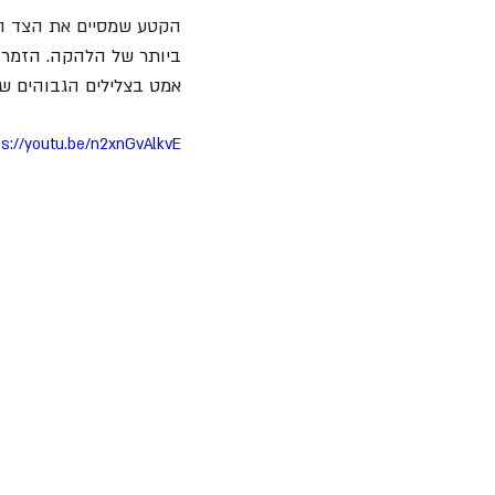
הקטע שמסיים את הצד הרא
אמט בצלילים הגבוהים שב
ps://youtu.be/n2xnGvAlkvE