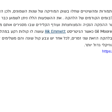
רות ומהשינויים שחלו בשוק המוזיקה של שנות השמונים, ולכן הצל
לבומים הקודמים של הלהקה . את ההשפעות הללו ניתן לשמוע כבר 
שר ההפקה הנקיה והמצוחצחת ועודף הקלידים שבו מסגירים אותם מי
Gil Moore כאשר הגיטריסט 
Rik Emmett
 עושה לו קולות רקע במהלך
להקה הזאת שני זמרים, לכל אחד יש צבע קול שונה והם משלימים ז
יקלי גדול יותר.
https