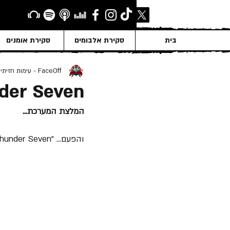
בית
סקירת אלבומים
סקירת אומנים
FaceOff - עימות חזיתי
der Seven
המלצת המערכת...
והפעם... "Thunder Seven", אלבום האולפן השביעי של "Triumph" ששוחרר ב- 10 לנובמבר 1984.