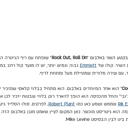
בקטע השני באלבום "
Rock Out, Roll On
" שנפתח עם ריף הגיטרה המע
השיר. קולו של 
Emmett
 גבוה וגמיש יותר, יש לו מנעד קול רחב ב
בר, עם שירה מלודית שמטיילת מעל ומתחת לריף.
Co
D" של "בון ג'ובי" והחל מהכניסה הוא הופך להארד רוק בלוזי שבטוח יזכיר לכן א
Rik 
 שממש נשמע כאן כמו 
Robert Plant
, לפרקים. סולו הסלייד ג
כמה הוא גיטריסט מוכשר. כאן המקום לציין שאמט מנגן באלבום הזה ג
בינו לבין הבסיסט 
Mike Levine
.