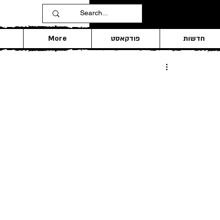
חדשות
פודקאסט
More