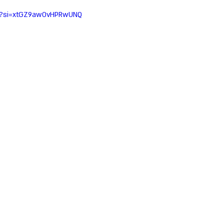
-8?si=xtGZ9awOvHPRwUNQ