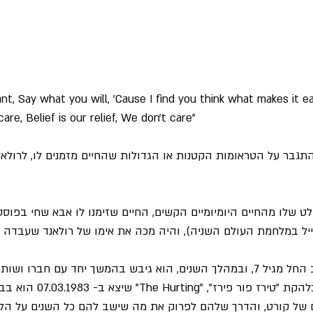
t, Say what you will, 'Cause I find you think what makes it eas
care, Belief is our relief, We don't care"
תגבר על הטראומות הקטנות או הגדולות שהחיים מזמנים לו, לרולאנ
שלו מהחיים היומיומיים הקשים, החיים שזימנו לו אבא שחי בפוס
ל במלחמת העולם השניה), והיה מכה את אימו של רולאנד שעבדה ל
את השירים שרולאנד כתב החל מגיל 7, ובמהלך השנים, הוא גיבש בהמשך יחד עם חבר
לאלבום הבכורה שלהם כלהקת "טירז פור פירז
גם של קורט, והדרך שלהם לפרוק את מה שישב להם כל השנים על הל