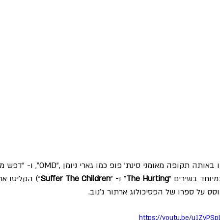
אורזאבל וסמית שהושפעו באותה תקופה מאומנ
יוחד בשירים "
The Hurting
" ו- "
Suffer The Children
") הקליטו א
https://youtu.be/u1ZvPSp