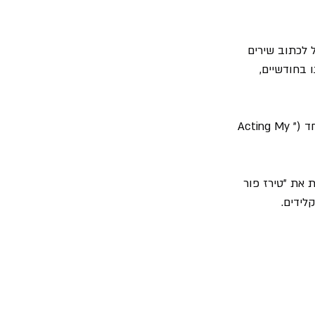
הוא החל לכתוב שירים 
 בחודשיים, 
בתחילת הדרך חברו יחדיו להרכב הסקא/מוד ריבייבל "Graduate" שהספיקו להוציא אלבום אחד ("Acting My 
ימו אורזאבל וסמית את "טירז פור 