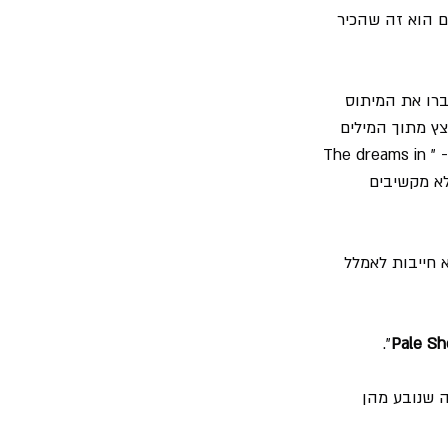
 המורה שלהם הוא זה שהכיר 
ברו את המיתוס 
ץ מתוך המילים 
" "החלומות שבהם אני גוסס הם הטובים ביותר שהיו לי" - "The dreams in 
 שמח, אם לא מקשיבים 
חייבות לאמלל 
".
Pale Sh
 שנובע מהן 