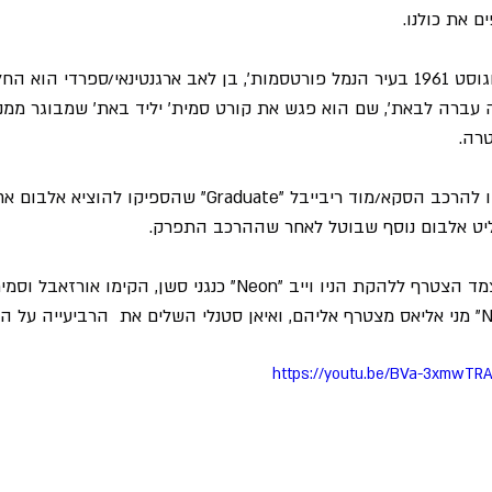
 את כולנו.
רולאנד אורזאבל נולד באוגוסט 1961 בעיר הנמל פורטסמות', בן לאב ארגנטינאי/ספרדי 
פחה עברה לבאת', שם הוא פגש את קורט סמית' יליד באת' שמבוגר ממנו
טרה.
לאחר תקופה קצרה שהצמד הצטרף ללהקת הניו וייב "Neon" כנגני סשן, הק
https://youtu.be/BVa-3xmwT