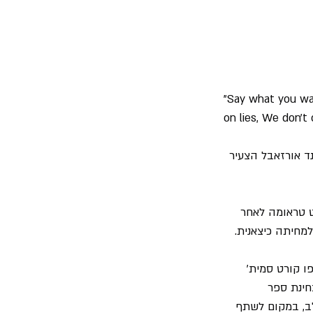
"Say what you wan
on lies, We don't 
ד אורזאבל הצעיר 
ט טראומה לאחר 
מחיתה כיצאנית.
ו ושותפו קורט סמית' 
", "The Hurting" שיצא ב- 07.03.1983 הוא בבחינת ספר 
ב, במקום לשתף 