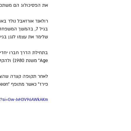
את הפסיכולוג הם משתפים
בגיל 7, בהמשך המש
שלימד את עצמו לנגן בגי
Age" משנת 1980) ולהקליט אלבום נוסף שבוטל לאחר שההרכב התפרק.
פירז" כאשר מתופף "Neon" מני אליאס מצטרף אליהם, ואיאן סטנלי השלים את  הרביעייה על הקלידים.
RA?si=Gw-JvH3V96AWkAKm