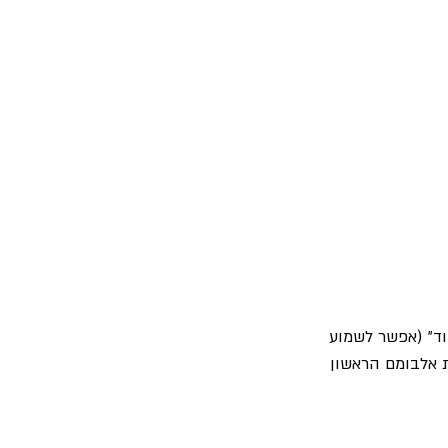
י סינת' פופ כמו גארי ניומן ,"OMD", ו- "דפש מוד" (אפשר לשמוע 
ת אלבומם הראשון 