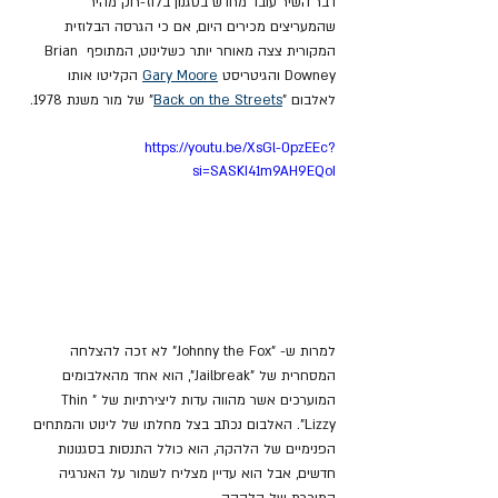
דבר השיר עובד מחדש בסגנון בלוז-רוק מהיר 
שהמעריצים מכירים היום, אם כי הגרסה הבלוזית 
המקורית צצה מאוחר יותר כשלינוט, המתופף 
Brian 
Downey 
והגיטריסט 
Gary Moore
 הקליטו אותו 
לאלבום "
Back on the Streets
" של מור משנת 1978.
https://youtu.be/XsGl-0pzEEc?
si=SASKI41m9AH9EQoI
למרות ש- "Johnny the Fox" לא זכה להצלחה 
המסחרית של "Jailbreak", הוא אחד מהאלבומים 
המוערכים אשר מהווה עדות ליצירתיות של "Thin 
Lizzy". האלבום נכתב בצל מחלתו של לינוט והמתחים 
הפנימיים של הלהקה, הוא כולל התנסות בסגנונות 
חדשים, אבל הוא עדיין מצליח לשמור על האנרגיה 
המוכרת של הלהקה.