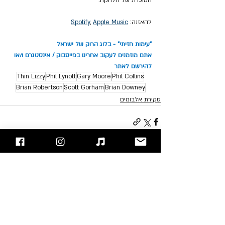
להאזנה: 
Apple Music
, 
Spotify
"עימות חזיתי" - בלוג הרוק של ישראל
אתם מוזמנים לעקוב אחרינו 
בפייסבוק
 / 
אינסטגרם
 ו/או 
להירשם לאתר
Thin Lizzy
Phil Lynott
Gary Moore
Phil Collins
Brian Robertson
Scott Gorham
Brian Downey
סקירת אלבומים
פוסטים אחרונים
הצג הכול