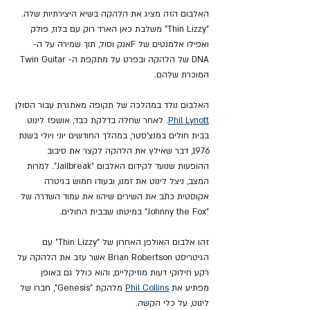
האלבום הזה מציג את הלהקה בשיא היצירתיות שלה. 
"Thin Lizzy" משלבת כאן הארד רוק עם בלוז, פולק 
ואפילו אלמנטים של Fאנק וסול, תוך שמירה על ה- 
DNA של הלהקה ובפרט על מתקפת ה- Twin Guitar 
המוכרת שלהם.
האלבום נולד במהלכה של תקופה מאתגרת עבור הסולן 
Phil Lynott
. לאחר שחלה בדלקת כבד, אושפז לינוט  
בבית חולים במנצ'סטר, במהלך החודשים יוני ויולי בשנת 
1976, דבר שאילץ את הלהקה לקצר את סיבוב 
ההופעות שנועד לקידום האלבום "Jailbreak". למרות 
המצב, ניצל לינוט את זמנו, ובעודו חמוש בגיטרה 
אקוסטית כתב את השירים שיהוו את עמוד השדרה של 
"Johnny the Fox" במיטתו שבבית החולים.
זהו אלבום האולפן האחרון של "Thin Lizzy" עם 
הגיטריסט Brian Robertson אשר עזב את הלהקה על 
רקע חילוקי דעות מוזיקליים, והוא כולל גם באופן 
מפתיע את 
Phil Collins
 מלהקת "Genesis", חברו של 
לינוט, על כלי הקשה.