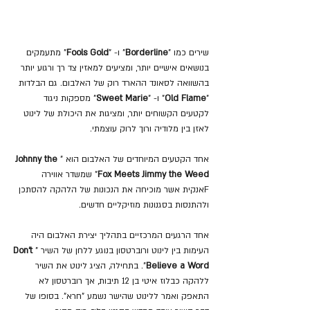
שירים כמו "
Borderline
" ו- "
Fools Gold
" מתעמקים 
בנושאים אישיים יותר, ומציעים למאזין צד רך ורגוע יותר 
בהשוואה לסאונד ההארד רוק של האלבום. גם הבלדות 
"
Old Flame
" ו- "
Sweet Marie
" מספקות ניגוד 
לקטעים הקשוחים יותר, ומציגות את היכולת של לינוט 
לאזן בין מלודיה ורוך לרוק עוצמתי.
אחד הקטעים המיוחדים של האלבום הוא "
Johnny the 
Fox Meets Jimmy the Weed
" שמשדר אווירה 
Fאנקית אשר מוכיחה את הנכונות של הלהקה להסתכן 
ולהתנסות בסגנונות מוזיקליים חדשים.
אחד הרגעים המרכזיים בתהליך יצירת האלבום היה 
העימות בין לינוט ורוברטסון בנוגע ללחן של השיר "
Don't 
Believe a Word
". בתחילה, הציג לינוט את השיר 
ללהקה כבלוז איטי בן 12 תיבות, אך רוברטסון לא 
התאפק ואמר ללינוט שהישר נשמע "חרא". בסופו של 