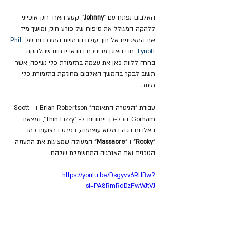
האלבום נפתח עם "
Johnny
", קטע הארד רוק אופייני 
ללהקה המגולל את סיפורו של פורע חוק, ומושך מיד 
את המאזינים אל תוך עולם הדמויות המורכבות של 
Phil 
Lynott
. חדי האוזן מביניכם בוודאי יבחינו שהלהקה 
בחרה ללוות כאן את עצמה בתזמורת כלי נשיפה, אשר 
תשוב לבקר בהמשך האלבום מחוזקת בתזמורת כלי 
מיתר.
עבודת "הגיטרה התאומה" Brian Robertson ו- Scott 
Gorham, הכל-כך ייחודיות ל- "Thin Lizzy", נמצאת 
באלבום הזה במלוא עוצמתה, בפרט ברצועות כמו 
"
Rocky
" ו-"
Massacre
" המעולה שמציגות את התעוזה 
הטכנית ואת האנרגיה המחשמלת שלהם.
https://youtu.be/Dsgyvv6RHBw?
si=PA8RmRdDzFwWJtVJ