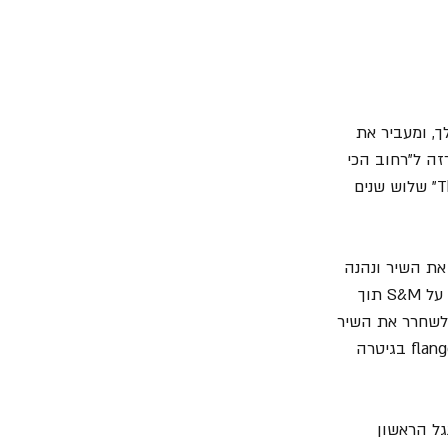
, ומעביר את 
ה ל"רחוב הכי 
קשוח בעיר" במעין מחווה לימים הטובים של אותה "כנופיה" עם "The Boys Are Back In Town" שלוש שנים 
את השיר ונהנה 
מסולו תופים קצר בהמשכו. לפני מטאליקה ועוד הרבה לפני שריהאנה נולדה, ליזי הרזה הלכה על S&M תוך 
לשחרר את השיר 
הזה כסינגל. קטע קצת שונה מהנוף המוכר של "ליזי הרזה" אנחנו חייבים לומר, עם אפקט ה- flange בגיטרה 
גל הראשון 