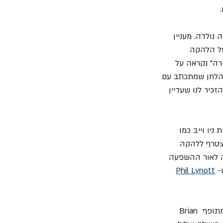
נולדה. מעניין 
ה השני של הלהקה 
רה" נקראה על 
 הלחן שמתכתב עם 
כיר לנו שעדיין 
Midge שבהמשך יקים להקות ניו וייב כמו 
צטרף ללהקה 
ה לאור ההשפעה 
Phil Lynott
", עם התיפוף האימתני בסגנון אפריקאי של המתופף Brian 