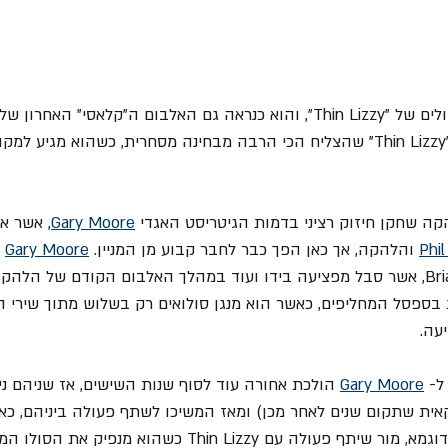
זה אחד מהאלבומים הגדולים של "Thin Lizzy", והוא כנראה גם האלבום ה"קלאס
שבטוח, זה האלבום של "Thin Lizzy" שהצליח הכי הרבה מבחינה מסחרית, כשהוא מג
ה שחקן חיזוק רציני בדמות הגיטריסט האגדי 
Gary Moore
, אשר א
Phil
 והלהקה, אך כאן הפך כבר לחבר קבוע מן המניין. 
Gary Moore
 
אלץ לשבת בספסל המחליפים, כאשר הוא מנגן סולואים רק בשלוש מתוך שירי
עה.
ל- 
Gary Moore
ריקאית שתקום שנים לאחר מכן) ומאז המשיכו לשתף פעולה ביניהם, כ
 עם Thin Lizzy כשהוא מנפיק את הסולו המדהים בשיר 