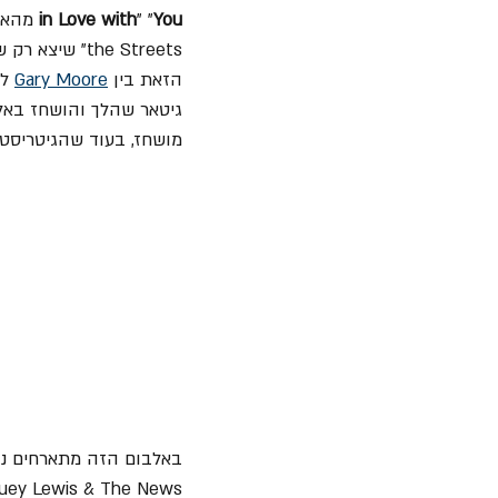
in Love with
" "
You
the Streets" שיצא רק שנה קודם לכן והנפיק את הלהיט האלמותי "
הזאת בין 
Gary Moore
 ל-
גיטאר שהלך והושחז באלב
מושחז, בעוד שהגיטריסט השני בלהקה Scott Gorham ה
Huey Lewis & The News. לואיס מנגן במפוחית בשיר עם הוייב הא