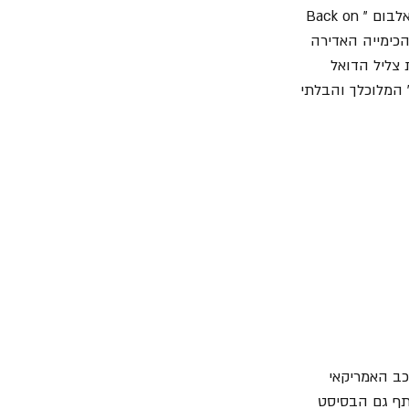
 מהאלבום "Nightlife" משנת 1974, בעוד Lynott משתף פעולה עם מור באלבום "Back on 
 הכימייה האדירה 
צליל הדואל 
 המלוכלך והבלתי 
 בהמשך יקים את ההרכב האמריקאי 
ף גם הבסיסט 