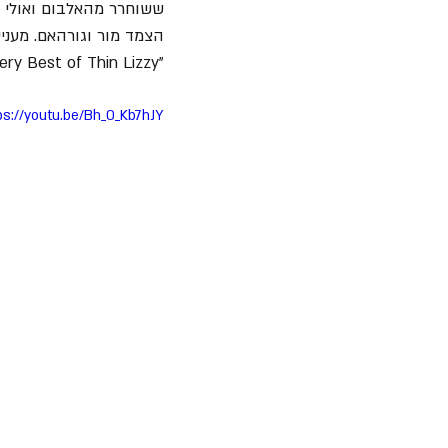
ששוחרר מהאלבום ואולי הק
הצמד מור וגורהאם. מעני
"Dedication: The Very Best of Thin Lizzy".
ps://youtu.be/Bh_0_Kb7hJY