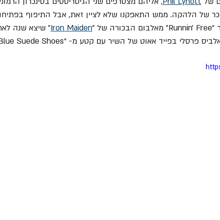
Phil Lynott
, אליהם מצטרפים שני הגיטריסטים בסינכרון הרמוני
כר של הלהקה. ממש התאפקנו שלא לציין זאת, אבל התיפוף בפתיחה
של "
Iron Maiden
" שיצא שנה לאח
פרסלי בפייד אאוט של השיר עם קטע מ- “Blue Suede Shoes”.
http