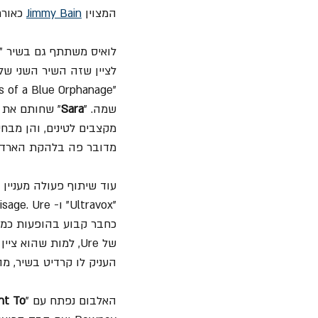
המצוין 
Jimmy Bain
 כאור
לואיס משתתף גם בשיר "
"Shades of a Blue Orphanage", אשר יצא בשנת 1972 ונכתב על סבתו של 
שמה. "
Sara
" שחותם את צ
מקצבים לטינים, והן מבחי
מדובר פה בלהקת הארד ר
"Ultravox" ו- Visage. Ure כתב יחד עם 
כחבר קבוע בהופעות כמחל
של Ure, למות שהוא ציין שההשפעה שלו על השיר היתה מינורית וכי הוא ממש הוחמא מכך ש- 
העניק לו קרדיט בשיר, מה
האלבום נפתח עם "
nt To