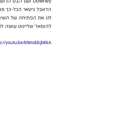
Downey ועם הבס הרועם של 
הדאבל גיטאר הכל-כך מו
לנו את הפתיחה של השיר "Runnin’ Free" מאלבום הבכורה 
להומאז' שליינוט עושה לאלביס 
s://youtu.be/kNmxbbjbKkA