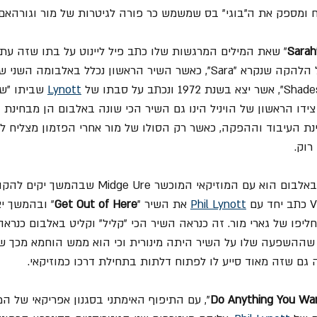
ח ומספק את ה"בוגי" בס שמשמש כר פורה לגיטרות של מור וגורהאם.
Sarah
" שאת המילים המרגשות שלו כתב פיל ליינוט על בתו שזה עתה 
לציין שזה השיר השני של הלהקה שנקרא "Sara", כאשר השיר הראשון נכלל באלבומ
Lynott
 שביתו "ש
ידו הראשון של הויניל הינו גם השיר הכי שונה באלבום הן מבחינת
נת העיבוד וההפקה, כאשר רק הסולו של מור אחרי הפזמון מצליח להז
וק.
עוד שיתוף פעולה מעניין באלבום הוא עם המוזיקאי המוכשר  Ure
Phil Lynott
 את השיר "
Get Out of Here
" ובהמשך י
יפו של גארי מור. זה כנראה השיר הכי "קליל" וקליט באלבום כנרא
 גם שזה מאוד סייע לו לפתוח דלתות בתחילת דרכו כמוזיקאי.
Do Anything You Wa