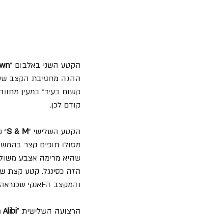
הקטע השני באלבום “
own
ההגה מחטיבת הקצב ששלט
קודם לכן.
הקטע השלישי "
S & M
" נפ
שהיא מרימה אצבע משולש
והמקצב הFאנקי שכנראה נועד להתכתב עם קרטיס מייפילד וסליי סטון.
הרצועה השלישית "
 Alibi