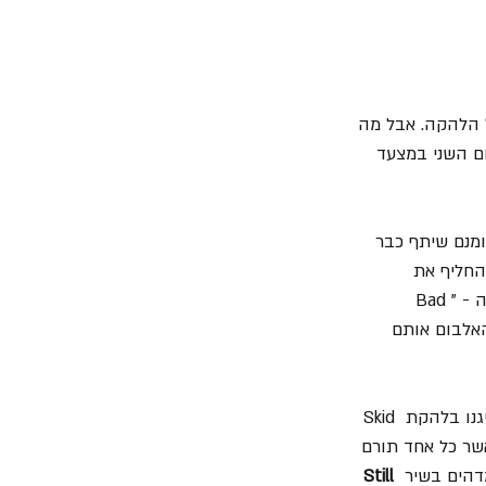
י" האחרון של הלהקה. אבל מה 
יע למקום השני במצעד 
ומנם שיתף כבר 
החליף את 
הגיטריסט Brian Robertson, אשר סבל מפציעה בידו ועוד במהלך האלבום הקודם של הלהקה - "Bad 
 האלבום אותם 
 הולכת אחורה עוד לסוף שנות השישים, אז שניהם ניגנו בלהקת Skid 
אשר כל אחד תורם 
Still 