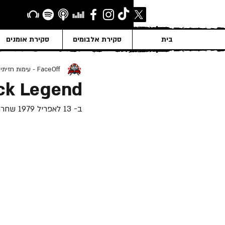
בית
סקירת אלבומים
סקירת אומנים
FaceOff - עימות חזיתי
ock Legend
ב- 13 לאפריל 1979 שחררה "Thin Lizzy" את אלבום האולפן התשיעי שלה - "Black Rose: A Rock Legend".