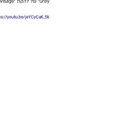
Grey" של להקת "Visage".
ps://youtu.be/jeYCyCaK_5k