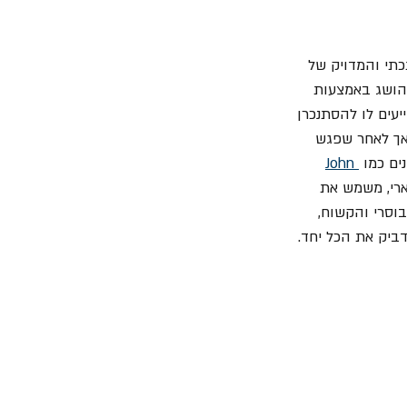
תי והמדויק של 
רי הושג באמצעות 
מסייעים לו להסתנכרן 
הקצב. לארי היה בתחילה נגד הטכניקה שהוצעה על-ידי המפיק Steve Lillywhite, אך לאחר שפגש 
John 
ל לארי, משמש את 
וסרי והקשוח, 