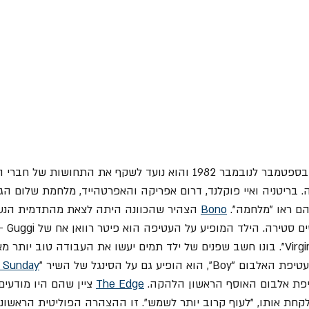
האלבום הזה הוקלט בין בספטמבר לנובמבר 1982 והוא נועד לשקף את התח
בריטניה ואיי פוקלנד, דרום אפריקה והאפרטהייד, מלחמת שלום הגל
 ראו "מלחמה". 
Bono
 הצהיר שהכוונה היתה לצאת מהתדמית הנע
. הילד המופיע על העטיפה הוא פיטר רוואן אח של Guggi -חבר ילדותו של 
 מלהקת "Virgin Prunes". בונו חשב שפנים של ילד תמים יעשו את העבודה טוב יות
א הופיע גם על הסינגל של השיר "
 Sunday
פת אלבום האוסף הראשון הלהקה. 
The Edge
 ציין שהם היו מודעים
קחת אותו, "לעוף קרוב יותר לשמש". זו ההצהרה הפוליטית הראשו