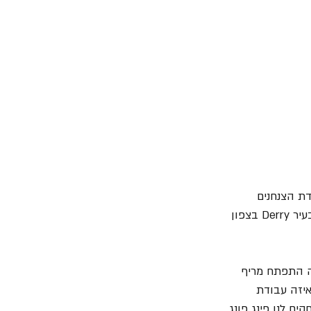
3 בינואר 1972 ובו חיילים מיחידת הצנחנים 
הבריטית ירו והרגו 13 נערים קתוליים אירים לא חמושים שהשתתפו במצעד למען זכויות אדם בעיר Derry בצפון 
ה התפתח מריף 
איזה עבודת 
ם לנו פינג פונג 