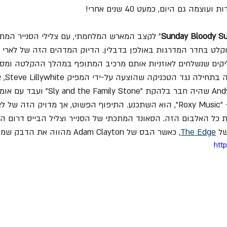
מה גם היום, כמעט 40 שנים אחרי!
Sunday Bloody S
" לקצב המארש המלחמתי, עם צלילי הסנייר המתכ
Larry M, אשר הוקלט בחדר המדרגות באולפן בדבלין. הדיוק המדהים הזה של לא
 Click Track - קליקים שנשלחים לאוזניות אותם מרכיב המתופף במהלך ההקלטה ו
בדיוק על 
 ו- "Roxy Music", הוא השתכנע. התיפוף הפשוט, אך מדויק הזה ש
 כל האלבום הזה. הסאונד המתכתי של הסנייר וצליל הבייס דרום הב
ל 
The Edge
, כאשר הבס של Adam Clayton מהווה את הדבק שמדביק את הכל יחד.
htt