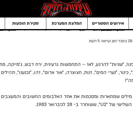
אירועים הסטוריים
המלצת המערכת
סקירת הופעות
28 בפבר׳
זמן קריאה 5 דקות
עפנו!, "שניות" להרגע, לא! – התחמשות גרעינית, ירח דבש, ג'מייקה, מחת
כינור, "נערי המים", זנות, חצוצרה, "אור אדום", זהו, "נכנענו", תהילים מ
ה"!
ה זה לא היה ברור? 37 מילים שמתארות ומסכמות את אחד האלבומים החשובים והמעצ