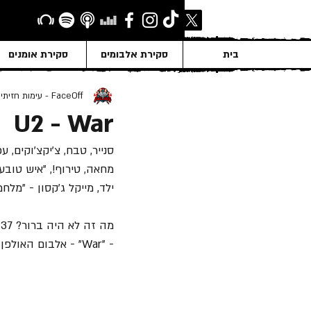
בית
סקירת אלבומים
סקירת אומנים
FaceOff - עימות חזיתי
U2 - War
סנייר, טבח, צ'יקצ'וקים, 
מחאה, טירוף!, "איש טובע", 
ילד, מייקל ג'קסון - "מלחמ
מ
- "War" - אלבום האולפן השלישי של "U2", ששוחרר ב- 28 לפברואר 1983.