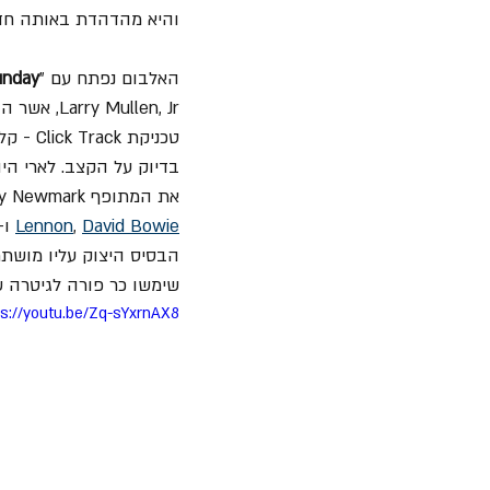
והיא מהדהדת באותה חדות ועוצ
האלבום נפתח עם "
unday
ullen, Jr
טכניקת
את המתופף Andy Newmark שהיה חבר בלהקת "Sly and the Family Stone" ועבד עם אומנים כמו 
Lennon
, 
David Bowie
הבסיס היצוק עליו מושתת
שימשו כר פורה לגיטרה ש
ps://youtu.be/Zq-sYxrnAX8