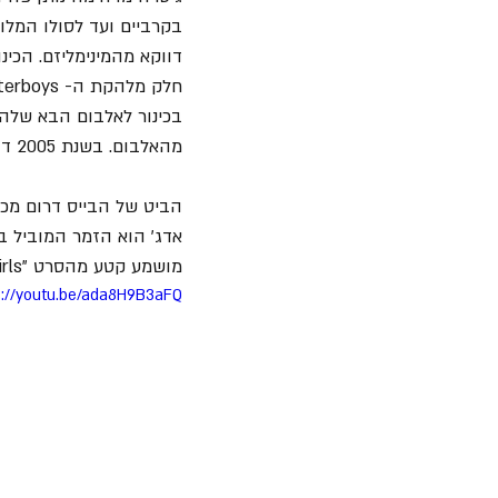
בקרביים ועד לסולו המלו
בכינור לאלבום הבא שלה.
מהאלבום. בשנת 2005 דה אדג' יודה שלולא הקלאש השיר הזה לא היה נשמע כפי שהוא יצא.
הביט של הבייס דרום מכני
מושמע קטע מהסרט "Soldier Girls" משנת 1981, סרט דוקומנטרי המתאר אימונים של בנות לצבא האמריקאי.
s://youtu.be/ada8H9B3aFQ