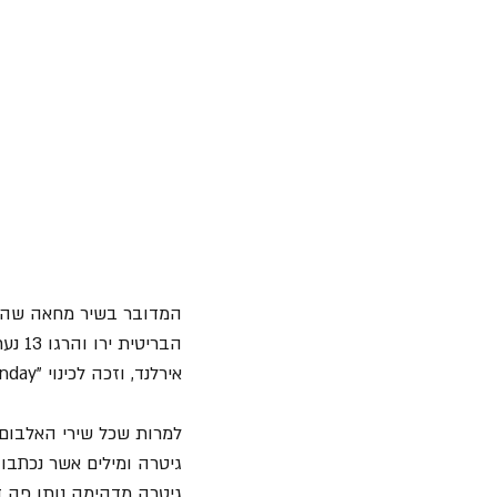
אירלנד, וזכה לכינוי "Bloody Sunday". מעוניינים לקרוא עוד על האירוע? לחצו 
למרות שכל שירי האלבום 
גיטרה ומילים אשר נכתבו 
גיטרה מדהימה נותן פה ד