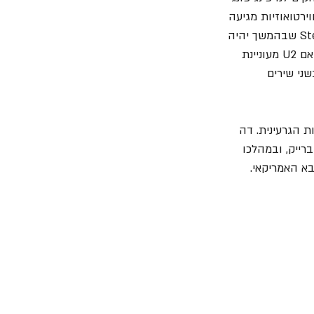
ירטואוזיות מגיעה 
דווקא מהמינימליזם. הכינור שמלווה את השיר ומעניק לו ניחוח אירי מנוגן על-ידי Steve Wickham שבהמשך יהיה 
חלק מלהקת ה- Waterboys. וויקהאם פגש את דה אדג' במקרה בתחנת אוטובוס ושאל אותו אם U2 מעוניינת 
ני שירים 
 הגרעינית. דה 
עם הראשונה לעשות זאת. בערך בדקה 2:00 לשיר יש ברייק, ובמהלכו 