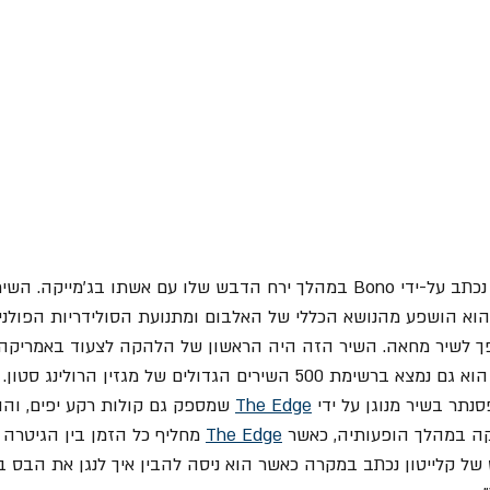
" נכתב על-ידי Bono במהלך ירח הדבש שלו עם אשתו בג'מייקה. 
וא הושפע מהנושא הכללי של האלבום ומתנועת הסולידריות הפולני
י Lech Walesa והפך לשיר מחאה. השיר הזה היה הראשון של הלהקה לצעוד באמר
להיכנס לעשרת הגדולים. הוא גם נמצא ברשימת 500 השירים הגדולים של מגזין ה
נתר בשיר מנוגן על ידי 
The Edge
 שמספק גם קולות רקע יפים, והו
קה במהלך הופעותיה, כאשר 
The Edge
 מחליף כל הזמן בין הגיטרה 