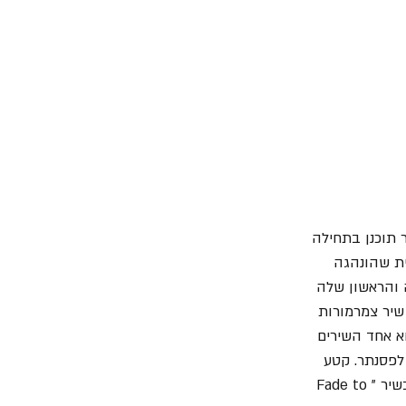
השיר תוכנן בתחילה 
ת שהונהגה 
יקה והראשון שלה 
רולינג סטון. שיר צמרמורות 
א אחד השירים 
לפסנתר. קטע 
הבס הדומיננטי והמהפנט של קלייטון נכתב במקרה כאשר הוא ניסה להבין איך לנגן את הבס בשיר "Fade to 