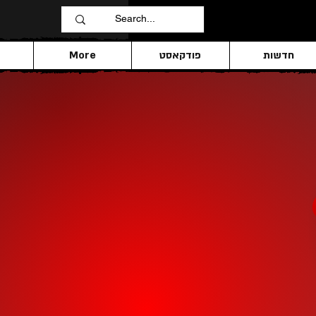
חדשות
פודקאסט
More