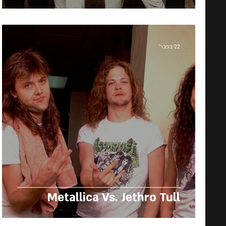
22 בפבר׳
Metallica Vs. Jethro Tull