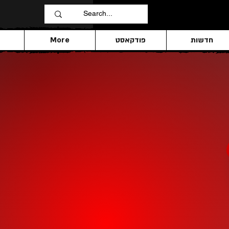
חדשות
פודקאסט
More