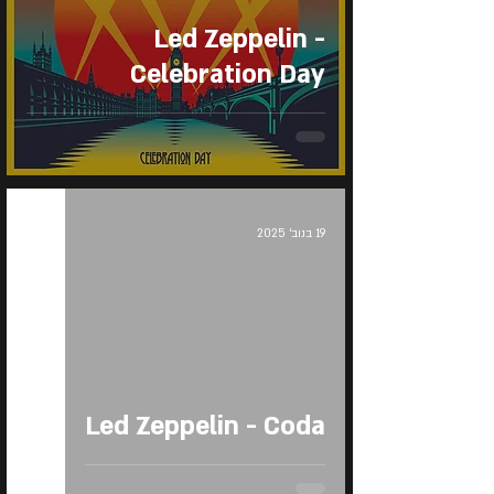
Led Zeppelin -
Celebration Day
19 בנוב׳ 2025
Led Zeppelin - Coda