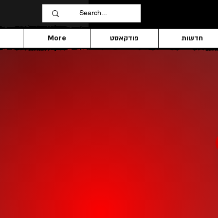
חדשות
פודקאסט
More