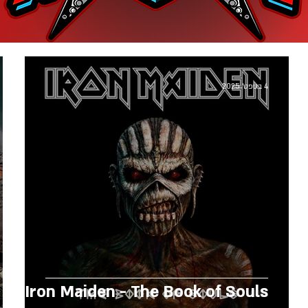
4 בספט׳ 2025
B
Iron Maiden - The Book of Souls