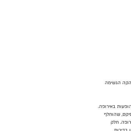
 הלהקה הגשימה 
פעות באירופה. 
מעט סיקס, שהוחלף 
- 14 מועדונים שונים באירופה. חלק 
 בדירות 