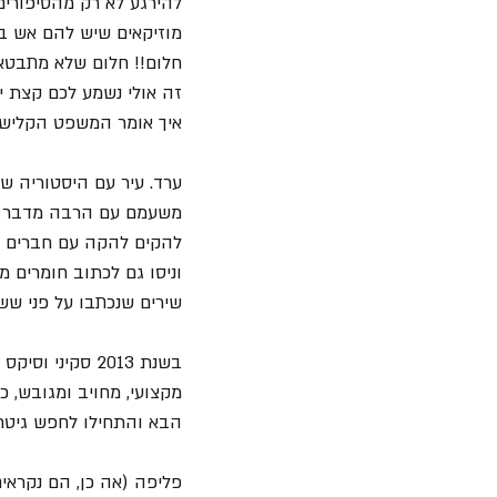
להירגע לא רק מהסיפורים
מוזיקאים שיש להם אש בעי
חלום!! חלום שלא מתבטא 
זה אולי נשמע לכם קצת י
איך אומר המשפט הקלישאת
משעמם עם הרבה מדבר ושמ
וניסו גם לכתוב חומרים 
שירים שנכתבו על פני שש 
בשנת 2013 סקי
מקצועי, מחויב ומגובש, 
הבא והתחילו לחפש גיטרי
פליפה (אה כן, הם נקראים