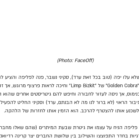
(Photo: FaceOff)
לא עלו יפה (טוב בכל זאת ערד), סקיני נשבר, פנה לפליפה והציע ל
הוא השמיע לו את השיר "Golden Cobra" של "Limp Bizkit" וחיכה לראות פ
ימוס, אך ניסה לעזור לחבורה וחיפש להם גיטריסטים אחרים שהוא הכ
יבור הראוי (לא ברור לנו מה לא הבנתם, ערד) וסקיני החליט להפעיל
 לשכנע אותו להצטרף להרכב. הוא הזמין אותו לחזרות של הלהקה.
ן, פליפה הניח על עצמו את גיטרת שבעת המיתרים (שהם שאלו מחבר)
רגיות בחדר התפוצצו והשילוב בין שלושת החברים יצר קרינה רדיואק