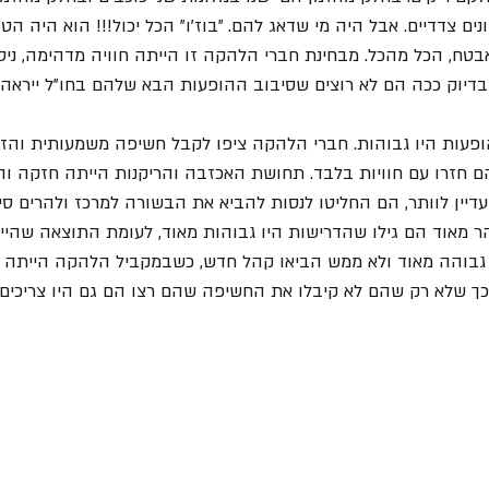
ם צדדיים. אבל היה מי שדאג להם. "בוז'ו" הכל יכול!!! הוא היה הטור
טח, הכל מהכל. מבחינת חברי הלהקה זו הייתה חוויה מדהימה, ניסי
בדיוק ככה הם לא רוצים שסיבוב ההופעות הבא שלהם בחו"ל ייראה.
ופעות היו גבוהות. חברי הלהקה ציפו לקבל חשיפה משמעותית והז
הם חזרו עם חוויות בלבד. תחושת האכזבה והריקנות הייתה חזקה ו
עדיין לוותר, הם החליטו לנסות להביא את הבשורה למרכז ולהרים סי
ר מאוד הם גילו שהדרישות היו גבוהות מאוד, לעומת התוצאה שהיית
גבוהה מאוד ולא ממש הביאו קהל חדש, כשבמקביל הלהקה הייתה מ
כך שלא רק שהם לא קיבלו את החשיפה שהם רצו הם גם היו צריכים 