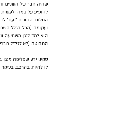
שהיה חבר של השניים וה
להופיע על במה ולעשות מ
החלום. ההורים "נענו" ל
ועקומה (הכל בגלל השכנ
הוא למד לנגן משמיעה וני
החבוטה (לא לזלזל חברים יש שם 17
סקיני ידע שפליפה מנגן 
לו להיות בהרכב, בעיקר כי עיצבן אותו שהוא