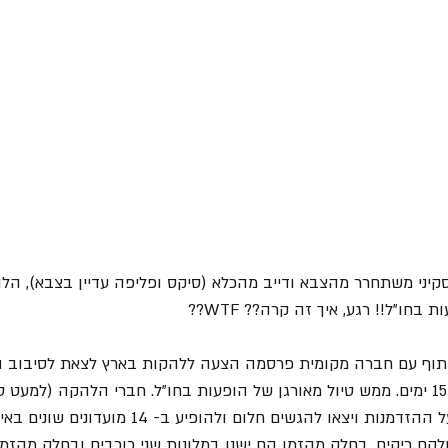
2015, אחרי שסקיני משתחרר מהצבא ודייב מהכלא (סיקס ופליפה עדיין בצבא),
בחו"ל!! רגע, איך זה קרה?? WTF??
וף עם חברה מקומית פרסמה הצעה ללהקות בארץ לצאת לסיבוב הו
14 הופעות, 5 מדינות ב- 15 ימים. ממש טיול מאורגן של הופעות בחו"ל. חברי הלהקה (ל
בגיטריסט מקומי) קפצו על ההזדמנות ויצאו להגשים חלום ולהופיע ב
לקם ריקים. בחלק מהזמן הם ישנו במלונות שני כוכבים ובחלק מהזמן