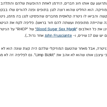
תרועע עם אותו חוג חברים, הזדמן לאחת ההופעות שלהם והתלהב מ
וזיקה. הוא החליט שהוא רוצה לנגן בתופים ופנה להורים שלו בבק
בקשה והביאו לו גיטרה קלאסית מחברים שהפסיקו לנגן בה מזמן, גיטר
ה שהייתה מתופפת ועשתה להם חור בראש). פליפה לקח את הגיטרה 
גן את כל האלבום "
Blood Sugar Sex Magik
"
 של "RHCP" על 
 שירים, ו- 
John Frusciante
 אחד גדול...).
בגיטרה, אבל מאחר שהטעם המוזיקלי שלהם היה קצת שונה הוא לא 
 לא אהב את "Limp Bizkit". גם לפליפה זה לא ממש התאים.