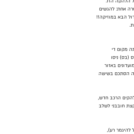
 הלהקה הזו. 
טרה אחת: להגשים 
ול הבא במוזיקה!!
. 
 בתחילת שנות ה- 2000 היא כבר הייתה מקום די 
(בס) ניסו 
ות שונות משנות ה- 90. הם הופיעו במועדונים באזור 
יבה הסתכם בשישה 
 להקים הרכב חדש, 
קצת חובבני לשלב 
להיגמר רע), 