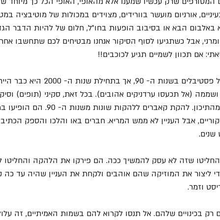
 המטורפים שרק עכשיו שמענו אלא מהאופי, האופי הכל כך מיוחד של
ניים, אורניום מועשר בוורידים, מצוידים במכולות של מוטיבציה במ
באלבום הבא או בסיבוב הופעות בחו"ל, חלום של להיות הדבר הגד
ומרני, אבל כשתגיעו לסוף הסיקור אנחנו מבטיחים לכם שתחשבו אחרת
י: אם תכוון לשמיים תגיע לכוכבים!! 
ערד. עיר עם היסטוריה של פסטיבלים בשנות ה- 90, אך
מה (אל תכעסו ערדניקים אהובים). בכל זאת, סקיני (תופים) וסיקס 
להקים להקה עם חברים מהתיכון. להקת קאברים ללהק
מקוריים, אבל העניין לא ממש המריא. חברים באו והלכו והספק הכת
שנים.
ני וסיקס החליטו שזה לא עסק להמשיך ככה. הם פירקו את הלהקה והחליטו
כדי ליצור את המוזיקה שהם אוהבים ולקחת את העניין שהיה עד כה 
סט וזמר.
 רק בכינויים שלהם. אל תנסו לקרוא להם בשמות האמיתיים, זה עלול 