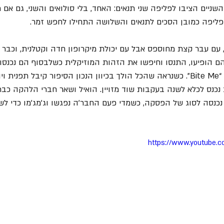
שניים הציבו לפליפה שני תנאים: האחד, בלי סולואים והשני, גם אם ת
פליפה כמובן הסכים לתנאים והשלושה התחילו לחפש זמר.
, עם עבר קצת מחוספס אבל עם יכולת מיקרופון חדה וקטלנית, וכבר 
ם הופיעו, התנסו וחיפשו את הזהות המוזיקלית כשלבסוף הם נכנסו 
את הדמו הראשון שלהם: “Bite Me”. כשנראה שהכל הולך בכיוון הנכון הסיפור קיבל תפני
נכנס לכלא לשנה בעקבות שוד מזויין. הואיל ושאר חברי הלהקה כבר 
נכנסה לסוג של הפסקה, כשמדי פעם החבר'ה נפגשו וג'מג'מו כדי לש
https://www.youtube.