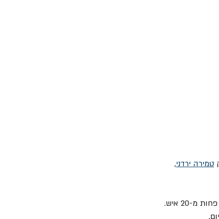
 
טמירה ירדני
, 
= באותו היום של יציאת האלבום התקיימה הופעה מיוחדת במועדון "הלילה ה-12" שנכחו בה פחות מ-20 איש. 
ם.