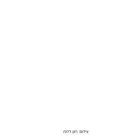
צילום: רונן ללנה