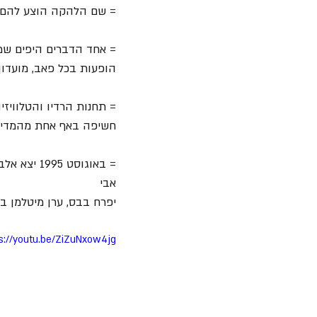
= שם הלהקה הוצע להם ע"
= אחד הדברים היפים שמ
הופעות בכל פאב, מועדון 
= תחנות הרדיו והטלוויזיה
חשיפה באף אחת מהמדיות
= באוגוסט 1995 יצא אלבום הבכורה של הלהקה 
אבי 
יפרח בבס, ערן מיטלמן בק
s://youtu.be/ZiZuNxow4jg