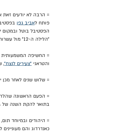
= הרבה לא יודעים זאת 
פותח ל
אביב גפן
 בפסטיב
הפסטיבל בוטל ובמקום לק
"הלילה ה-12" מול עשרות בודדות.
והטראגי 
"צעירים לנצח"
, ש
= שלוש שנים לאחר מכן 
בתואר להקת השנה של גל
= היהודים ובמיוחד תום, 
כאנדרדוג והם מעוניינים 