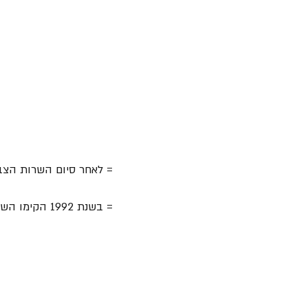
= לאחר סיום השרות הצב
= בשנת 1992 הקימו השניים את להקת "