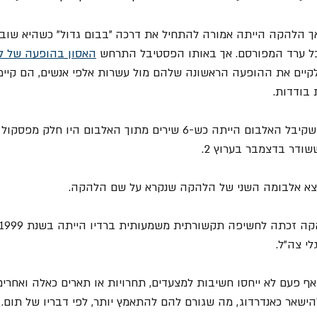
אך הלהקה הייתה אמורה להתחיל את דרכה "בבום גדול" כשהיא שובצ
ל ערד המפורסם. אך באותו הפסטיבל התרחש 
האסון בהופעה של ל
יים את ההופעה הראשונה שלהם מול עשרות אלפי אנשים, הם קיימו
= החשיפה המשמעותית שקיבל האלבום הייתה כש-6 שירים מתוך האלבום הי
שודר בדצמבר בערוץ 2. 
יצא אלבומה השני של הלהקה שנקרא על שם הלהקה. 
י צה"ל. 
אף פעם לא ייחסו חשיבות למצעדים, תחרויות או תארים כאלה ואחרים
להישאר כאנדרדוג, מה שגורם להם להתאמץ יותר, לפי דבריו של תום. 