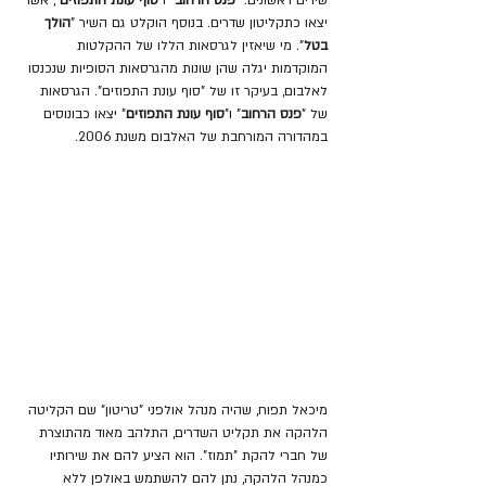
שירים ראשונים: "
פנס הרחוב
" ו"
סוף עונת התפוזים
", אשר 
יצאו כתקליטון שדרים. בנוסף הוקלט גם השיר "
הולך 
בטל
". מי שיאזין לגרסאות הללו של ההקלטות 
המוקדמות יגלה שהן שונות מהגרסאות הסופיות שנכנסו 
לאלבום, בעיקר זו של "סוף עונת התפוזים". הגרסאות 
של "
פנס הרחוב
" ו"
סוף עונת התפוזים
" יצאו כבונוסים 
במהדורה המורחבת של האלבום משנת 2006.
מיכאל תפוח, שהיה מנהל אולפני "טריטון" שם הקליטה 
הלהקה את תקליט השדרים, התלהב מאוד מהתוצרת 
של חברי להקת "תמוז". הוא הציע להם את שירותיו 
כמנהל הלהקה, נתן להם להשתמש באולפן ללא 