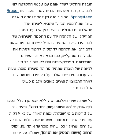
הגבלה והחליט לשדך אותם עם טכנאי ההקלטה לואי 
להב שרק חזר מארצות הברית לאחר שעבד עם 
Bruce 
Springsteen
. החיבור הזה בין להב ללהקה הוא זה 
שיצר את "המפץ הגדול" שהביא ליצירת אחד 
מהאלבומים הגדולים שנוצרו כאן אי פעם. החזון 
המוזיקלי של הלהקה יחד עם ההפקה היצירתית של 
להב היו השילוב המנצח שהוביל ליצירת המופת הזאת. 
להב דרבן את הלהקה להתנסות, לחקור ולמתוח את 
הגבולות המוזיקליים, כמו גם את אורכי השירים 
ומורכבותם. הפרפקציוניזם שלו לא הותיר כל סיכוי 
לקיומה של תוצרת שתהיה פחותה מיצירת מופת. שעות 
של עבודה סיזיפית באולפן על כל תיבה ותו שהולידו 
לאחר התכווצויות וצירים כואבים אלבום פשוט 
א-ל-מ-ו-ת-י!!!
כל שמונת שירי האלבום הזה, ללא יוצא מן הכלל, הפכו 
לקלאסיקות: "
מה שיותר עמוק יותר כחול
", שהיה שיר 
של 3 דקות בימי "שבלול", נמתח לאורך של כ- 9 דקות, 
עם שינוי מקצבים וסגנונות שמתחו את גבולות ההגדרה 
של "רוק ישראלי" כפי שהיה מוכר עד אותה עת. "
פנס 
הרחוב (מישהו הפסיק את הזרם)
", שנכתב על-ידי חנוך 