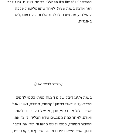
instead" ו "When it’s time". בדומה לשלום, גם זילבר 
חזר ארצה בשנת 1973, לאחר שהתקליטון לא זכה 
להצלחה, מה שגרם לו לגנוז אלבום שלם שהקליט 
באנגלית.
 (צילום: ג'ראר אלון)
בשנת 1974 קיבל שלום הצעה ממתי כספי להקים 
הרכב-על ישראלי בסגנון "קרוסבי, סטילס, נאש ויאנג", 
אשר יכלול את כספי, חנוך, אריאל זילבר ודני ליטני. 
ואולם, לאחר כמה מפגשים שלא הצליחו לייצר את 
החיבור המיוחל, כספי וליטני פרשו והותירו את זילבר 
וחנוך, אשר מצאו ביניהם מכנה משותף וקרקע פורייה, 