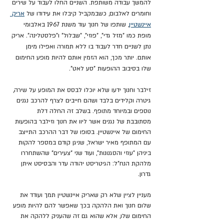
להמשך עבודה משותפת. השניים החלו לעבוד על שירים 
וחומרים לאלבום, כשבמקביל קיבלו את עידודו של 
אריק 
איינשטיין
, שותפו של חנוך עוד משנת 1967 באלבומי 
מופת כמו "מזל גדי", "פוזי", "שבלול" ו"פלסטלינה". אריק 
נתן לשניים חדר לעבוד בו ללא תמורה ואפילו מימן 
אותם. יותר מכך, הוא הזמין אותם להיות מופע החימום 
שלו בסיבוב ההופעות "סע לאט".
זילבר וחנוך ידעו שלא יוכלו לבסס את המופע על שירה, 
גיטרה וקלידים בלבד ושהם חייבים לצרף להרכב נגנים 
נוספים ובמיוחד מתופף. בשלב זה החלה דלת 
מסתובבת של נגנים אשר ליוו את חנוך וזילבר בהופעות 
החימום של איינשטיין. בסופו של דבר ההרכב התייצב 
עם המתופף מאיר ישראל, שניגן קודם במספר להקות 
ביניהן "עוזי והסגנונות", ועוד שני "צעירים" שהשתחררו 
מלהקת הנח"ל: הגיטריסט יהודה עדר והבסיסט איתן 
גדרון.
מעניין לציין שלא רק שאריק איינשטיין תמך ועודד את 
שלום חנוך ואת הלהקה בכך שאפשר להם להיות מופע 
החימום שלו, אלא שהוא גם זה שהעניק ללהקה את 