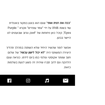
"
ככה את רצית אותי
"
שגם הוא בוצע במקור באנגלית 
עוד בשנת 1968 על-ידי "צמד עופרים" ונקרא "Purple 
Eyes", קיבל כאן ניחוחות של Fאנק וגרוב שבועטים לנו 
היישר בבטן.
אפשר לומר שהשיר היחיד שלא השתנה במהלך תהליך 
היצירה המשותף היה "
לא יכול לישון עכשיו
" של שלום 
חנוך שנותר אקוסטי וגולמי כמו ביום לידתו. כנראה שגם 
הלהקה וגם להב סברו שיהיה זה פשע לגעת בשלמות 
כזאת.
לאחר הוצאת האלבום יצאה הלהקה לסיבוב ההופעות 
הראשון שלה כמופע ראשי. אחת מההופעות 
המיתולוגיות שקיימה הלהקה ב"צוותא" אפילו הונצחה 
בווידאו.
ואולם, למרות הקסם החד-פעמי שקיים באלבום 