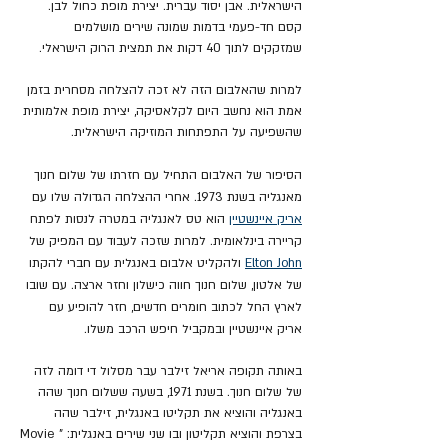
הישראלית. אבן יסוד עברית. יצירת מופת כחול לבן. 
קסם חד-פעמי בדמות שמונה שירים מושלמים 
שמזקקים לתוך 40 דקות את תמצית הרוק הישראלי.
למרות שהאלבום הזה לא זכה להצלחה מסחרית בזמן 
אמת הוא נחשב היום לקלאסיקה, יצירת מופת אלמותית 
שהשפיעה על התפתחות המוזיקה הישראלית.
הסיפור של האלבום התחיל עם חזרתו של שלום חנוך 
מאנגליה בשנת 1973. אחרי ההצלחה הגדולה שלו עם 
אריק איינשטיין
 הוא טס לאנגליה במטרה לנסות לפתח 
קריירה בינלאומית. למרות שזכה לעבוד עם המפיק של 
Elton John
 ולהקליט אלבום באנגלית עם חברי להקתו 
של אלטון, שלום חנוך חווה כישלון וחזר ארצה. עם שובו 
לארץ החל לכתוב חומרים חדשים, חזר להופיע עם 
אריק איינשטיין ובמקביל חיפש הרכב משלו.
באותה תקופה אריאל זילבר עבר מסלול די דומה לזה 
של שלום חנוך. בשנת 1971, בשעה ששלום חנוך שהה 
באנגליה והוציא את תקליטו באנגלית, זילבר שהה 
בצרפת והוציא תקליטון ובו שני שירים באנגלית: "Movie 