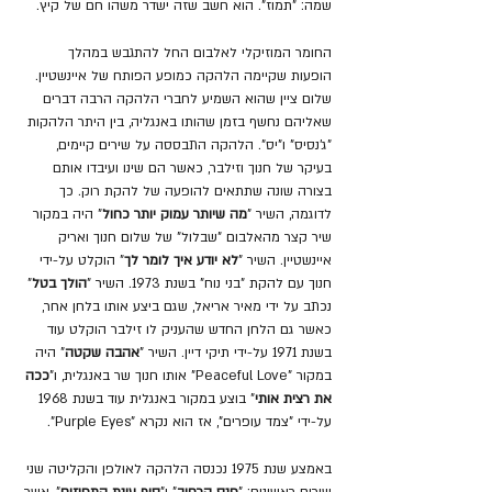
שמה: "תמוז". הוא חשב שזה ישדר משהו חם של קיץ.
החומר המוזיקלי לאלבום החל להתגבש במהלך 
הופעות שקיימה הלהקה כמופע הפותח של איינשטיין. 
שלום ציין שהוא השמיע לחברי הלהקה הרבה דברים 
שאליהם נחשף בזמן שהותו באנגליה, בין היתר הלהקות 
"ג'נסיס" ו"יס". הלהקה התבססה על שירים קיימים, 
בעיקר של חנוך וזילבר, כאשר הם שינו ועיבדו אותם 
בצורה שונה שתתאים להופעה של להקת רוק. כך 
לדוגמה, השיר "
מה שיותר עמוק יותר כחול
" היה במקור 
שיר קצר מהאלבום "שבלול" של שלום חנוך ואריק 
איינשטיין. השיר "
לא יודע איך לומר לך
" הוקלט על-ידי 
חנוך עם להקת "בני נוח" בשנת 1973. השיר "
הולך בטל
" 
נכתב על ידי מאיר אריאל, שגם ביצע אותו בלחן אחר, 
כאשר גם הלחן החדש שהעניק לו זילבר הוקלט עוד 
בשנת 1971 על-ידי תיקי דיין. השיר "
אהבה שקטה
" היה 
במקור "Peaceful Love" אותו חנוך שר באנגלית, ו"
ככה 
את רצית אותי
" בוצע במקור באנגלית עוד בשנת 1968 
על-ידי "צמד עופרים", אז הוא נקרא "Purple Eyes".
באמצע שנת 1975 נכנסה הלהקה לאולפן והקליטה שני 