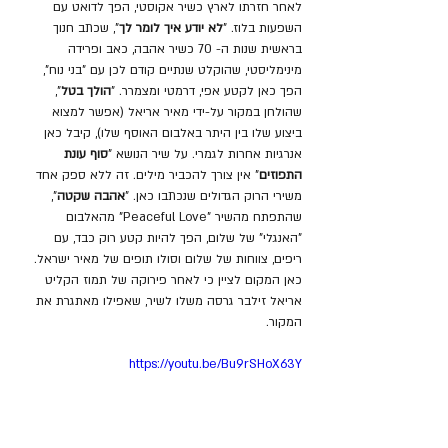
לאחר חזרתו לארץ כשיר אקוסטי, הפך לדואט עם 
השפעות בלוז. "
לא יודע איך לומר לך
", שכתב חנוך 
בראשית שנות ה- 70 כשיר אהבה, כאב ופרידה 
מינימליסטי, שהוקלט שנתיים קודם לכן עם "בני נוח", 
הפך כאן לקטע אפי, דרמטי ומצמרר. "
הולך בטל
", 
שהולחן במקור על-ידי מאיר אריאל (אפשר למצוא 
ביצוע שלו בין היתר באלבום האוסף שלו), קיבל כאן 
אנרגיות אחרות לגמרי. על שיר הנושא "
סוף עונת 
התפוזים
" אין צורך להכביר מילים. זה ללא ספק אחד 
משירי הרוק הגדולים שנכתבו כאן. "
אהבה שקטה
", 
שהתפתח מהשיר "Peaceful Love" מהאלבום 
"האנגלי" של שלום, הפך להיות קטע רוק כבד, עם 
ריפים, צווחות של שלום וסולו תופים של מאיר ישראל. 
כאן המקום לציין כי לאחר פירוקה של תמוז הקליט 
אריאל זילבר גרסה משלו לשיר, שאפילו מאתגרת את 
המקור.
https://youtu.be/Bu9rSHoX63Y