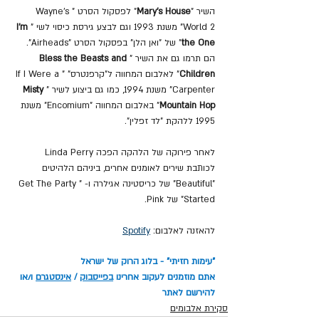
השיר "
Mary's House
" לפסקול הסרט "Wayne's 
World 2" משנת 1993 וגם לבצע גירסת כיסוי לשי "
I'm 
the One
" של "ואן הלן" בפסקול הסרט "Airheads". 
הם תרמו גם את השיר "
Bless the Beasts and 
Children
" לאלבום המחווה ל"קרפנטרס" "If I Were a 
Carpenter" משנת 1994, כמו גם ביצוע לשיר "
Misty 
Mountain Hop
" באלבום המחווה "Encomium" משנת 
1995 ללהקת "לד זפלין".
לאחר פירוקה של הלהקה הפכה Linda Perry 
לכותבת שירים לאומנים אחרים, ביניהם הלהיטים 
"Beautiful" של כריסטינה אגילרה ו- "Get The Party 
Started" של Pink.
להאזנה לאלבום: 
Spotify
"עימות חזיתי" - בלוג הרוק של ישראל
אתם מוזמנים לעקוב אחרינו 
בפייסבוק
 / 
אינסטגרם
 ו/או 
להירשם לאתר
סקירת אלבומים