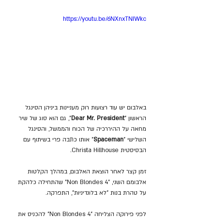
https://youtu.be/6NXnxTNIWkc
באלבום יש עוד רצועות רוק מעניינות ביניהן הסינגל 
הראשון "
Dear Mr. President
", גם הוא סוג של שיר 
מחאה על ההיררכיה של הכוח והממשל, והסינגל 
השלישי "
Spaceman
" אותו כתבה פרי בשיתוף עם 
הבסיסטית Christa Hillhouse.
זמן קצר לאחר הוצאת האלבום, במהלך הקלטות 
אלבומם השני, "4 Non Blondes" שהתחילה כלהקת 
על טהרת בנות "לא בלונדיניות", התפרקה.
לפני פירוקה הצליחה "4 Non Blondes" להכניס את 