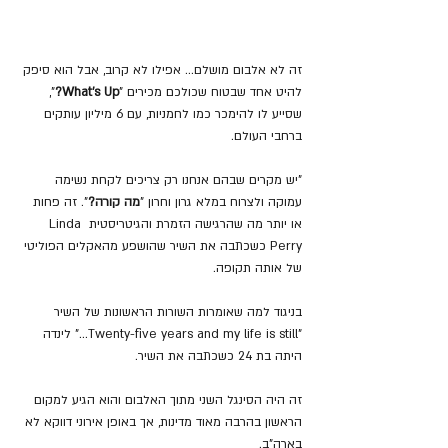
זה לא אלבום מושלם... אפילו לא קרוב, אבל הוא סיפק 
להיט אחד שבטוח שכולכם מכירים "
What's Up?
", 
שסייע לו להימכר כמו לחמניות, עם 6 מיליון עותקים 
ברחבי העולם.
"יש מקרים שבהם אנחנו רק צריכים לקחת נשימה 
עמוקה ולצרוח במלא גרון וחרון "
מה קורה?
". זה פחות 
או יותר מה שהרגישה הזמרת והגיטריסטית Linda 
Perry כשכתבה את השיר שהושפע מהאקלים הפוליטי 
של אותה תקופה.
בניגוד למה שאומרות השורות הראשונות של השיר 
"Twenty-five years and my life is still..." לינדה 
היתה בת 24 כשכתבה את השיר.
זה היה הסינגל השני מתוך האלבום והוא הגיע למקום 
הראשון בהרבה מאוד מדינות, אך באופן אירוני דווקא לא 
בארה"ב.