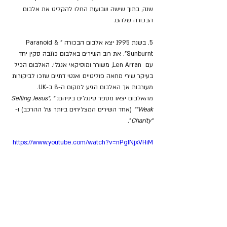
שנה, בתוך שישה שבועות החלו להקליט את אלבום 
הבכורה שלהם.
5. בשנת 1995 יצא אלבום הבכורה "Paranoid & 
Sunburnt". את רוב השירים באלבום כתבה סקין יחד 
עם  Len Arran, משורר ומוסיקאי אנגלי. האלבום הכיל 
בעיקר שירי מחאה פוליטיים ואנטי דתיים שזכו לביקורות 
מעורבות אך האלבום הגיע למקום ה-8 ב-UK. 
מהאלבום יצאו מספר סינגלים ביניהם: 
"Selling Jesus", 
"Weak"
 (אחד השירים המצליחים ביותר של ההרכב) ו-
".
"Charity
https://www.youtube.com/watch?v=nPglNjxVHiM