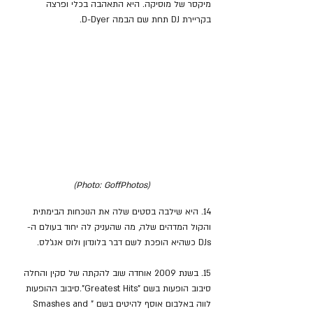
מיקסר של מוסיקה. היא התאהבה בכלי ופרצה 
בקריירת DJ תחת שם הבמה D-Dyer.
(Photo: GoffPhotos)
14. היא שילבה בסטים שלה את הנוכחות הבימתית 
והקול המדהים שלה, מה שהעניק לה יחוד בעולם ה-
DJs כשהיא הופכת לשם דבר בלונדון ולוס אנג'לס.
15. בשנת 2009 אוחדה שוב להקתה של סקין והחלה 
סיבוב הופעות בשם "Greatest Hits".סיבוב ההופעות 
לווה באלבום אוסף להיטים בשם "Smashes and 