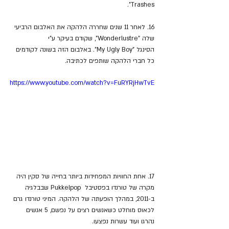
Trashes".
16. לאחר 11 שנים שחררה הלהקה את האלבום הרביעי 
שלה "Wonderlustre", שקודם בעיקר ע"י 
הסינגל "My Ugly Boy". באלבום הזה בשונה לקודמים 
כל חברי הלהקה שותפים לכתיבה.
https://www.youtube.com/watch?v=FuRYRjHwTvE
17. אחת החוויות המפחידות ביותר בחייה של סקין היה 
מקרה של טורנדו בפסטיבל  Pukkelpop שבבלגיה 
ב-2011, במהלך הופעתה של הלהקה. המיני טורנדו גרם 
לכאוס מוחלט כשאנשים רצים על נפשם, 5 אנשים 
נהרגו ועוד עשרות נפצעו.