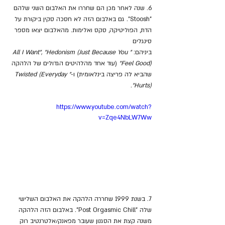
6. שנה לאחר מכן הם שחררו את האלבום השני שלהם 
"Stoosh". גם באלבום הזה לא חסכה סקין ביקורת על 
הדת, הפוליטיקה, סקס ואלימות. מהאלבום יצאו מספר 
סינגלים 
ביניהם: 
"All I Want", "Hedonism (Just Because You 
Feel Good)" 
(עוד אחד מהלהיטים הגדולים של הלהקה 
שהביא לה פריצה בינלאומית) ו-
"Twisted (Everyday 
.
Hurts)"
https://www.youtube.com/watch?
v=Zqe4NbLW7Ww
7. בשנת 1999 שחררה הלהקה את האלבום השלישי 
שלה "Post Orgasmic Chill". באלבום הזה הלהקה 
משנה קצת את הסגנון שעובר מפאנק/אלטרנטיב רוק 