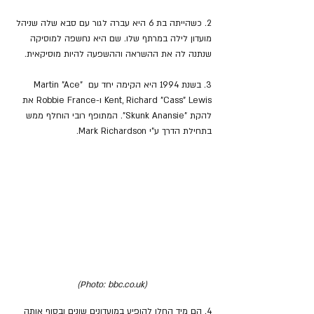
2. כשהייתה בת 6 היא עברה לגור עם סבא שלה שניהל 
מועדון לילה במרתף שלו. שם היא נחשפה למוסיקה 
שנתנה לה את ההשראה וההשפעה להיות מוסיקאית.
3. בשנת 1994 היא הקימה יחד עם Martin "Ace" 
Kent, Richard "Cass" Lewis ו-Robbie France את 
להקת "Skunk Anansie". המתופף רובי הוחלף ממש 
בתחילת הדרך ע"י Mark Richardson.
(Photo: bbc.co.uk)
4. הם מיד החלו להופיע במועדונים שונים ובסוף אותה 