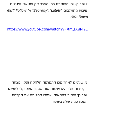
ליותר קשוח ומחוספס כמו הארד רוק ומטאל. סינגלים 
שיצאו מהאלבום: 
"Secretly", "Lately" ו-"You'll Follow 
.
Me Down"
https://www.youtube.com/watch?v=7tm_zX8Nj2E
8. שנתיים לאחר מכן התפרקה הלהקה וסקין פצחה 
בקריירת סולו. היא שינתה את הסגנון המוסיקלי למשהו 
יותר רך יחסית לסקאנק ואפילו החליפה את הקרחת 
המפורסמת שלה בשיער.