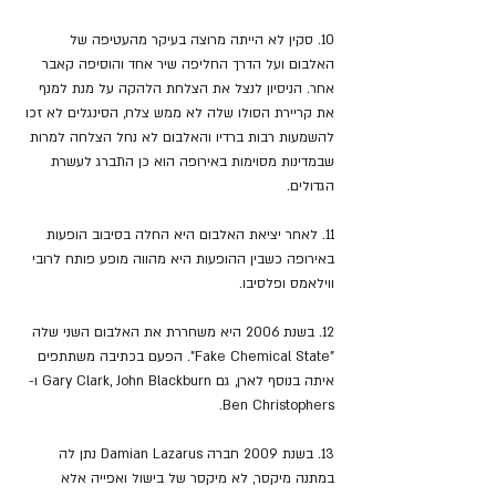
10. סקין לא הייתה מרוצה בעיקר מהעטיפה של 
האלבום ועל הדרך החליפה שיר אחד והוסיפה קאבר 
אחר. הניסיון לנצל את הצלחת הלהקה על מנת למנף 
את קריירת הסולו שלה לא ממש צלח, הסינגלים לא זכו 
להשמעות רבות ברדיו והאלבום לא נחל הצלחה למרות 
שבמדינות מסוימות באירופה הוא כן התברג לעשרת 
הגדולים. 
11. לאחר יציאת האלבום היא החלה בסיבוב הופעות 
באירופה כשבין ההופעות היא מהווה מופע פותח לרובי 
ווילאמס ופלסיבו. 
12. בשנת 2006 היא משחררת את האלבום השני שלה 
"Fake Chemical State". הפעם בכתיבה משתתפים 
איתה בנוסף לארן, גם Gary Clark, John Blackburn ו-
Ben Christophers.
13. בשנת 2009 חברה Damian Lazarus נתן לה 
במתנה מיקסר, לא מיקסר של בישול ואפייה אלא 