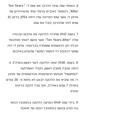
6. באותה שנה שינה ההרכב את שמו ל- "Ten Years 
After", כהומאז' לאלביס פרסלי אחד מהאיידולים של 
אלווין לי, אשר שנת הפריצה שלו היתה 1956, בדיוק 10 
שנים לפני שההרכב קיבל את שמו.
7. בשנת 1967 שחררה הלהקה את אלבום הבכורה 
שלה "Ten Years After", אשר נחשב לאחר מאלבומי 
הבלוז רוק הראשונים ששוחררו בבריטניה. אלווין לי היה 
שותף לכתיבת כל החומר המקורי שהופיע באלבום.
8. בשנת. 1968 יצאה הלהקה לטור ראשון בארה"ב זו 
היתה אהבה ממבט ראשון, הקהל האמריקאי 
"התחשמל" מנגינתו הדומיננטית והוירטואוזית של אלווין 
לי, מה שיביא את הלהקה לבצע לא פחות מ- 28 טורים 
במהלך 7 שנים בארה"ב, יותר מכל להקה בריטית 
אחרת. 
9. ביולי שנת 1969 הופיעה הלהקה בפסטיבל הג'אז 
בניו פורט ובנוסף בפסטיבל הפופ של סיאטל. 