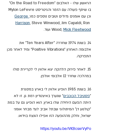
הראשון שלו - האלבום "On the Road to Freedom" 
בו שיתף פעולה עם הזמר והגיטריסט Mylon LeFevre 
וכן עם אומנים גדולים וטובים נוספים כמו:
George 
Harrison
, 
Steve Winwood
, 
Jim Capaldi
, 
Ron 
Mick Fleetwood
Wood,
 ועוד.
14. בשנת 1974 שחררה "Ten Years After" את 
אלבומה האחרון "Positive Vibrations" ומיד לאחר מכן 
התפרקה.
15. לאחר פירוק הלהקה יצא אלווין לי לקריירת סולו 
במהלכה שחרר 12 אלבומי אולפן.
16. בשנת 1985 הופיע אלווין לי בארץ במסגרת 
"
פסטיבל הכוכבים
" שנערך באיצטדיון רמת גן. זו לא 
היתה הפעם היחידה שלו בארץ, הוא הופיע גם על במת 
"קולנוע דן" המיתולוגי שבתל אביב לצד מבחר אומני 
ישראל, וחלק מההופעה הזו אפילו הונצח בוידאו.
https://youtu.be/VKBcsxrVyPo