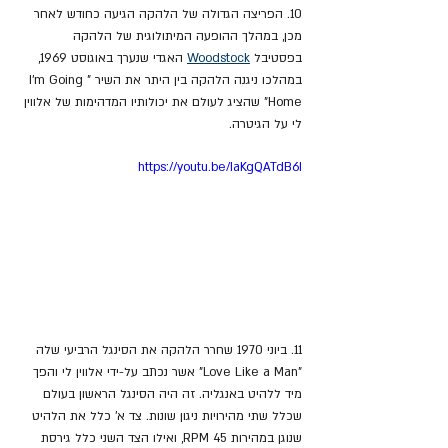
10. הפריצה הגדולה של הלהקה הגיעה כחודש לאחר 
מכן, במהלך ההופעה המיתולוגית של הלהקה 
בפסטיבל 
Woodstock
 האגדי שנערך באוגוסט 1969, 
במהלכו ניגנה הלהקה בין היתר את השיר "I'm Going 
Home" שהציג לעולם את יכולותיו המדהימות של אלווין 
לי על הגיטרה. 
https://youtu.be/IaKgQATdB6I
11. ביוני 1970 שחרר הלהקה את הסינגל הרביעי שלה 
"Love Like a Man"
אשר נכתב על-ידי אלווין לי והפך 
מיד ללהיט באנגליה. זה היה הסינגל הראשון בעולם 
שכלל שתי מהירויות ניגון שונות. צד א' כלל את הלהיט 
שנוגן במהירות 45 RPM, ואילו הצד השני כלל גירסת 