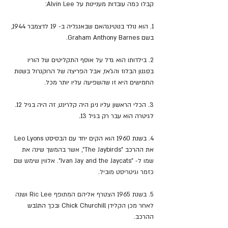
קבלו כמה עובדות מעניינות על Alvin Lee:
1. הוא נולד בנוטינגהאם שבאנגליה ב- 19 לדצמבר 1944, 
בשם Graham Anthony Barnes.
2. בילדותו הוא גדל על אוסף התקליטים של הוריו 
בסגנון הבלוז והג'אז, אבל הפריצה של הרוקנרול בשנות 
החמישים היא זו שהשפיעה עליו יותר מכל.
3. הכלי הראשון עליו ניגן היה קלרינט, זה היה בגיל 12. 
לגיטרה הוא עבר רק בגיל 13.
4. בשנת 1960 הוא הקים יחד עם הבסיסט Leo Lyons 
את ההרכב "
The Jaybirds", אשר בהמשך שינה את 
שמו ל- "Ivan Jay and the Jaycats". אלווין שימש שם 
כזמר וגיטריסט מוביל.
5. בשנת 1965 הצטרף אליהם המתופף Ric Lee ושנה 
לאחר מכן הקלידן 
Chick Churchill ובכך התגבש 
ההרכב. 