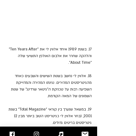
17. בשנת 1989 איחד אלווין לי את "Ten Years After" 
והלהקה שחרר את אלבום האולפן התשיעי שלה 
"About Time".
18. אלווין לי נחשב בשנות השישים והשבעים כאחד 
מהגיטריסטים המהירים. נגינתו המהירה והמדוייקת 
השפיעה רבות על טכניקת ה"גיטאר שרדינג" של שנות 
השמונים של המאה הקודמת.
19. במשאל שנערך בין קוראי "Total Magazine" בשנת 
2001, נבחר אלווין לי כגיטריסט הטוב ביותר מבין 12 
גיטריסטים בריטים גדולים. 
20. אלווין לי הלך לעולמו ב- 6 למרץ 2013 כתוצאה 