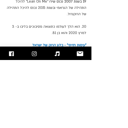
19 בשנת 2007 נכנס שירו 
“Lean On Me” להיכל 
התהילה של הגראמי ובשנת 2015 נכנס להיכל התהילה 
של הרוקנרול.
20. הוא הלך לעולמו כתוצאה מסיבוכים בליבו ב- 3 
למרץ 2020 והוא בן 81.
"עימות חזיתי" - בלוג הרוק של ישראל
אתם מוזמנים לעקוב אחרינו 
בפייסבוק
 / 
אינסטגרם
 ו/או 
להירשם לאתר
Bill Withers
Stephen Stills
סקירת אמנים
פוסטים אחרונים
הצג הכול