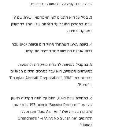
שבילדותו הקשה עליו להשתלב חברתית.
3. בגיל 18 הוא התגייס לצי האמריקאי ושירת שם 9 
שנים, במהלכן התגבר על הגמגום שלו והחל להתעניין 
במוזיקה וכתיבה.
4. בשנת 1965 השתחרר מחיל הים ובשנת 1967 עבר 
ללוס אנג'לס בחיפוש אחר קריירה מוזיקלית.
5. במקביל לנסיונות להצליח מוזיקלית ולהופעות 
במועדונים מקומיים, הוא עבד כמרכיב חלקים מכאניים 
בחברות כמו "Douglas Aircraft Corporation", "IBM" 
ו- "Ford".
6. בתחילת שנות ה-70, חתם על חוזה הקלטה ראשון 
שלו עם "
Sussex Records" 
ובשנת 1971 שחרר את 
אלבום הבכורה שלו "Just As I Am"
שבו נכללו 
הלהיטים "Ain't No Sunshine" ו- "Grandma's 
Hands".