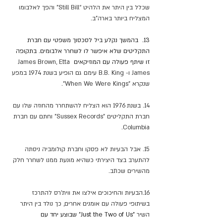
שכלל בין היתר את הלהיט “Still Bill” והפך לאלבומו 
המצליח ביותר בארה"ב.
13.  בהמשך נקלע ביל לסכסוך משפטי עם חברת 
התקליטים שלא איפשר לו לשחרר אלבומים. בתקופה 
זו שיתף פעולה עם המוזיקאים 
James Brown, Etta 
James ו- B.B. King עימם גם הופיע בשנת 1974 במפע 
שנקרא "When We Were Kings".
14. בשנת 1976 הוא הצליח להשתחרר מהחוזה שלו עם 
חברת התקליטים "Sussex Records" וחתם עם חברת 
Columbia.
15. אבל הבעיות לא פסקו וחברת קולומביה ניסתה 
להתערב בצד היצירתי כשהיא מונעת ממנו לשחרר חלק 
מהשירים שכתב.
16.הבעיות והחיכוכים אילצו את ווית'רס להתרכז 
בשיתופי פעולה עם אומנים אחרים, כך נולד בין היתר 
השיר 
"Just the Two of Us" שבוצע יחד עם 