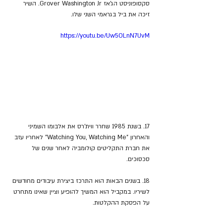
סקסופוניסט הג'אז Grover Washington Jr. השיר 
זיכה את ביל בגראמי השני שלו.
https://youtu.be/Uw5OLnN7UvM
17. בשנת 1985 שחרר ווית'רס את אלבומו השמיני 
והאחרון "Watching You, Watching Me" לאחריו עזב 
את חברת התקליטים קולומביה לאחר שנים של 
סכסוכים.
18. בשנים הבאות הוא התרכז ביצירת עיבודים מחודשים 
לשיריו. במקביל הוא המשיך להופיע וציין שאינו מתחרט 
על הפסקת ההקלטות.