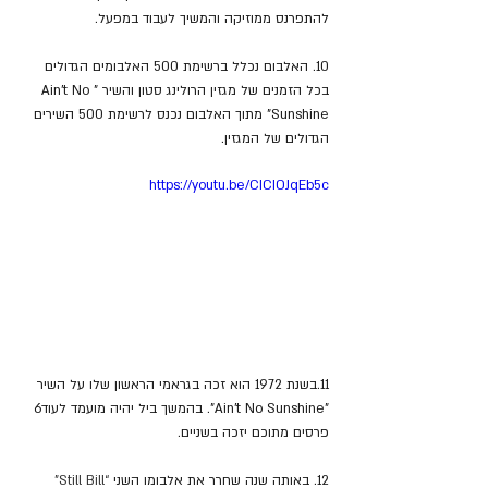
להתפרנס ממוזיקה והמשיך לעבוד במפעל.
10. האלבום נכלל ברשימת 500 האלבומים הגדולים 
בכל הזמנים של מגזין הרולינג סטון והשיר "Ain't No 
Sunshine" מתוך האלבום נכנס לרשימת 500 השירים 
הגדולים של המגזין.
https://youtu.be/CICIOJqEb5c
11.בשנת 1972 הוא זכה בגראמי הראשון שלו על השיר 
"Ain't No Sunshine". בהמשך ביל יהיה מועמד לעוד6 
פרסים מתוכם יזכה בשניים.
12. באותה שנה שחרר את אלבומו השני 
“Still Bill” 