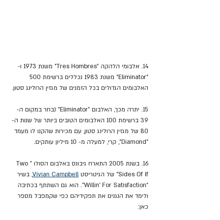
14. אלבומי הלהקה "
Tres Hombres"
 משנת 
1973
 ו- 
"
Eliminator"
 משנת 
1983
 נכללים ברשימת 500 
האלבומים הגדולים בכל הזמנים של מגזין ה
רולינג סטון
.
15. יתרה מכך, האלבום "
Eliminator"
 נבחר במקום ה- 
39 ברשימת 100 האלבומים הטובים ביותר של 
שנות ה- 
80
 של מגזין הרולינג סטון, עם מכירות שהקנו לו מעמד 
"Diamond", קרי, למעלה מ- 10 מיליון עותקים.
16. בשנת 2005 התארח גיבונס באלבום הסולו "
Two 
Sides Of If"
של הגיטריסט 
Vivian Campbell
, 
בשיר 
"Willin' For Satisfaction". הוא גם השתתף בכתיבה 
ולימד את הנגנים את תפקידיהם כפי שקמפבל מספר 
כאן: