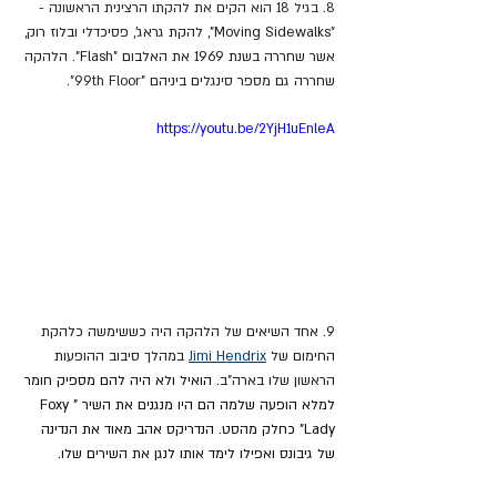
8. בגיל 18 הוא הקים את להקתו הרצינית הראשונה - 
"
Moving Sidewalks", להקת גראג', פסיכדלי ובלוז רוק, 
אשר שחררה בשנת 1969 את האלבום "Flash". הלהקה 
שחררה גם מספר סינגלים ביניהם "
99th Floor".
https://youtu.be/2YjH1uEnleA
9. אחד השיאים של הלהקה היה כששימשה כלהקת 
החימום של 
Jimi Hendrix
במהלך סיבוב ההופעות 
הראשון שלו בארה"ב. 
הואיל ולא היה להם מספיק חומר 
למלא הופעה שלמה הם היו מנגנים את השיר "Foxy 
Lady" כחלק מהסט. הנדריקס אהב מאוד את הנדינה 
של גיבונס ואפילו לימד אותו לנגן את השירים שלו.