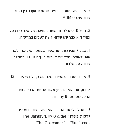
2. אביו היה פסנתרן ומנצח תזמורת שעבד בין היתר 
עבור אולפני MGM.
3. בגיל 5 אימו לקחה אותו להופעה של אלביס פרסלי 
ומאז הוא כבר ידע שהוא רוצה לעסוק במוזיקה.
4. בגיל 7 אביו ניצל את קשריו בעסקי המוזיקה ולקח 
אותו לאולפן הקלטות לצפות ב- B.B. King במהלך 
עבודה על אלבום.
5. את הגיטרה הראשונה שלו הוא קיבל כשהיה בן 13.
6. בנערותו הוא הושפע מאוד מנגינת הגיטרה של 
הבלוזיסט Jimmy Reed.
7. במהלך לימודי התיכון הוא היה מעורב במספר 
להקות, ביניהן "
The Saints", "Billy G & the 
Blueflames" ו- "The Coachmen".