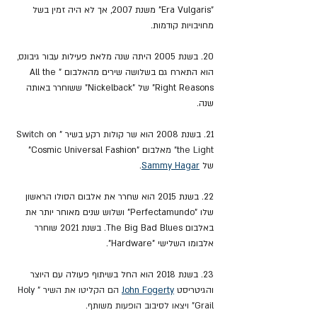
"
Era Vulgaris" משנת 2007, אך לא היה זמין בשל 
מחויבויות קודמות.
20. בשנת 2005 היתה שנה מלאת פעילות עבור גיבונס, 
הוא התארח גם בשלושה שירים מהאלבום "All the 
Right Reasons" של "Nickelback" ששוחרר באותה 
שנה.
21. בשנת 2008 הוא שר קולות רקע בשיר "
Switch on 
the Light" מ
אלבום "Cosmic Universal Fashion" 
של 
Sammy Hagar
.
22. בשנת 2015 הוא שחרר את אלבום הסולו הראשון 
שלו "Perfectamundo" ושלוש שנים מאוחר יותר את 
באלבום The Big Bad Blues. בשנת 2021 שוחרר 
אלבומו השלישי "Hardware".
23. בשנת 2018 הוא החל בשיתוף פעולה עם היוצר 
והגיטריסט 
John Fogerty
 הם הקליטו את השיר "Holy 
Grail" ויצאו לסיבוב הופעות משותף.