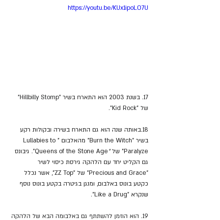
https://youtu.be/KUx1ipoLO7U
17. 
בשנת 2003 הוא התארח בשיר "
Hillbilly Stomp" 
של "Kid Rock".
18.באותה שנה הוא גם התארח בשירה ובקולות רקע 
בשיר "Burn the Witch" מהאלבום "Lullabies to 
Paralyze"
של
 "
Queens of the Stone Age". גיבונס 
גם הקליט יחד עם הלהקה גירסת כיסוי לשיר 
"Precious and Grace" של "ZZ Top", אשר נכלל 
כקטע בונוס באלבום, ומנגן בגיטרה בקטע בונוס נוסף 
שנקרא "Like a Drug".
19. הוא הוזמן להשתתף גם באלבומה הבא של הלהקה 