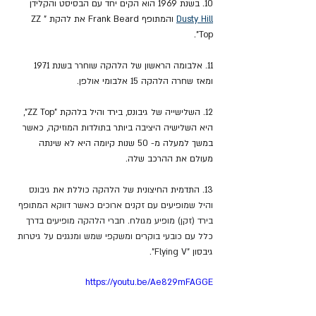
10. בשנת 1969 הוא הקים יחד עם הבסיסט והקלידן 
Dusty Hill
 והמתופף Frank Beard את להקת "ZZ 
Top".
11. אלבומה הראשון של הלהקה שוחרר בשנת 1971 
ומאז שחרה הלהקה 15 אלבומי אולפן.
12. השלישייה של גיבונס, בירד והיל בלהקת "ZZ Top", 
היא השלישיה היציבה ביותר בתולדות המוזיקה, כאשר 
במשך למעלה מ- 50 שנות קיומה היא לא שינתה 
מעולם את ההרכב שלה.
13. התדמית החיצונית של הלהקה כוללת את 
גיבונס 
והיל שמופיעים עם זקנים ארוכים כאשר דווקא המתופף 
בירד (זקן) מופיע מגולח. חברי הלהקה מופיעים בדרך 
כלל עם כובעי בוקרים ומשקפי שמש ומנגנים על גיטרות 
גיבסון
 "Flying V".
https://youtu.be/Ae829mFAGGE