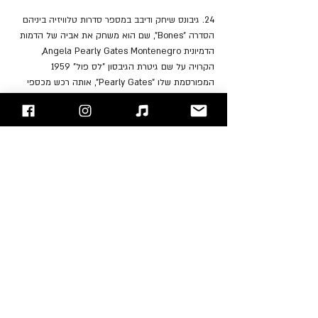
24. 
גיבונס שיחק ודיבב במספר סדרות טלוויזיה ביניהם 
הסדרה "
Bones", שם הוא משחק את אביה של הדמות 
הדמיונית Angela Pearly Gates Montenegro, 
הקרויה על שם גיטרת הגיבסון "לס פול" 1959 
המפורסמת שלו "Pearly Gates", אותה רכש מכספי 
מכירת הטנדר שלו באותו השם.
25. גיבונס ממוקם במקום ה- 32 ברשימת 100 
הגיטריסטים הגדולים בכל הזמנים של מגזין הרולינג 
סטון.
"עימות חזיתי" - בלוג הרוק של ישראל
אתם מוזמנים לעקוב אחרינו 
בפייסבוק
 / 
אינסטגרם
 ו/או 
להירשם לאתר
Billy Gibbons
Vivian Campbell
Sammy Hagar
Dusty Hill
Frank Beard
ZZ Top
John Fogerty
סקירת אמנים