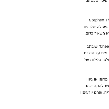
ב סיפר שכשהם 
קצת לטקסטים. באחת מהכתבות על האלבום טען Stephen Thomas 
פי הפעולה שלו עם 
Tenac ולאלבומים שלו הוא לא משאיר כלום, 
באלבום הזה העניין בולט הרבה יותר. מלבד השיר "Cheer Up, Boys (Your Make Up Is Running)" שנכתב 
 זאת על הולדת 
תחלפו בלילות של 
ענן או גיוון 
ש שהלהקה שמה 
, אנחנו יודעים!! 