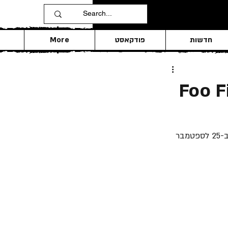
חדשות
פודקאסט
More
Foo F
 שוחרר ב-25 לספטמבר 