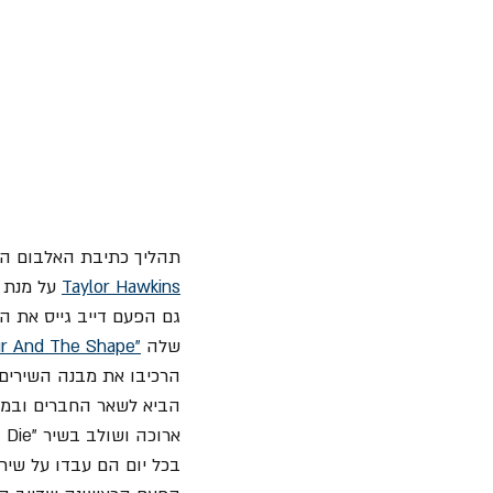
תהליך כתיבת האלבום היה
Taylor Hawkins
 על מנת 
גם הפעם דייב גייס את המפיק Gil Norton שהפיק עם הלהקה את אחד הא
שלה 
"The Colour And The Shape"
הביא לשאר החברים ובמש
ארוכה ושולב בשיר "Let It Die"). 
בכל יום הם עבדו על שיר 