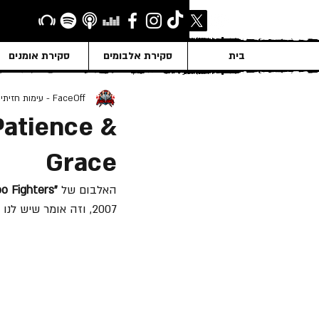
בית
סקירת אלבומים
סקירת אומנים
FaceOff - עימות חזיתי
Patience &
Grace
האלבום של 
"Foo Fighters"
2007, וזה אומר שיש לנו סיקור...