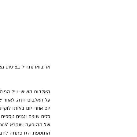
אז בואו נתחיל בציטוט מא
האלבום השישי של הפו'ס יצא ב-2007 שנתיים
יום אחרי יום באותו לוק
כלים שונים ונגנים נוספ
של ההופעה שנקרא "Skin & Bones". 
התוספת הזו פתחה לחברי