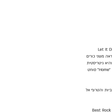
Let It Die", " 
Ballad of the Beaconsfield M" שקיבל השראה משני כורים 
ם בקריסת המכרה בטנזניה ב-2006 ואותו הוא מנגן עם Katherine "Kaki" King שהיא גיטריסטית 
אמריקאית וירטואוזית שמלווה את דייב עם טכניקת ה-fingerpicking וכמובן גם "Statues" ועד "Home" סוחט 
יות והטרוף אל 
בטקסי הגראמי של 2008, האלבום הזה העניק לפו'ס 5 מועמדויות שונות וזכייה בשתיים מהן, Best Rock 