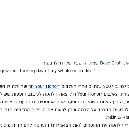
ת 
Dave Grohl
 שאת ההקשר שלו תגלו בסוף:
reatest fucking day of my whole entire life!"
 אחרי האלבום 
"In Your Honor"
 שהייתה לו הש
על האלבום הזה. לאחר יציאת האלבום "In Your Honor", יצאה הלהקה לסיבו
יישן, הופעה אחת חשמלית והופעה אחת אקוסטית. זו הפעם הראשונ
ים לרבעיית ההרכב על הבמה וניתן לראות את השילוב המדהים הזה בע
 הלהקה את האופקים (ואת הצ'אקרות) והעניקה להם חוויה מוסיקל