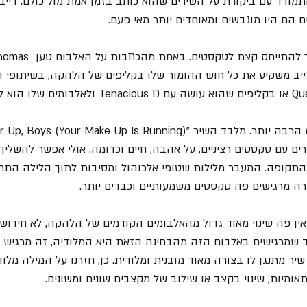
מודד עם ביקורת על השירים שהוא כותב בזמן אמת מול כולם. דיי
ם הם היו מוגבשים ומאוחדים יותר מאי פעם.
לפני שניגע במוסיקה צריך להתייחס 
Erlewine (AllM) שדייב משקיע את כל חוש ההומור שלו בקליפים של הלהקה, בשיתו
Queens of the Stone Age או בקליפים שהוא עושה עם ious D
ים עם טקסטים רציניים, על אהבה, חיים וכדומה. אולי אפשר להשליך
Viole באותה התקופה. המעבר מלילות שטופי אלכוהול ומסיבות לתוך הלילה ה
רה מרגישים פה טקסטים משמעותיים וכבדים יותר.
ן פה שינוי מאוד גדול מהאלבומים הקודמים של הלהקה, לא חידוש מר
חיד שמרגישים באלבום הזה מהבחינה הזאת היא המלודיה, זה מרגי
יר מתנגן לו בצורה מאוד מובנית ומלודית. כן, חזרנו על המילה מלודיה
ומיות, שינוי בקצב או שילוב של מקצבים שונים ומשונים. 