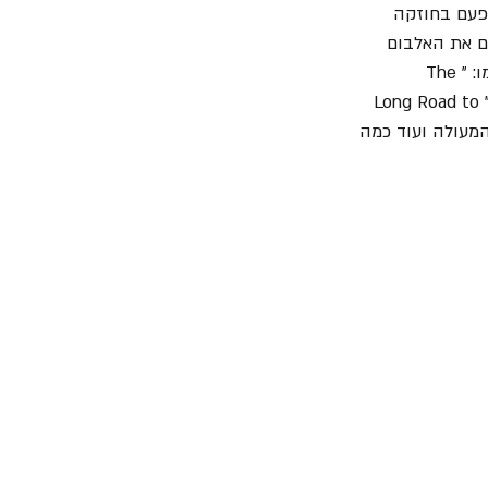
 פעם בחוזקה 
ם את האלבום 
ומחלקים אותו לשניים, קצת כמו "In Your Honor" הייתם מקבלים בצד אחד שירי איצטדיונים כמו: "The 
Pretender" הענק שפותח את האלבום (ותענוג צרוף למתופפים), "Erase/Replace" המרעיד, "Long Road to 
חד הקליפים היפים והמצחיקים, "Cheer Up, Boys (Your Make Up Is Running)" המעולה ועוד כמה 