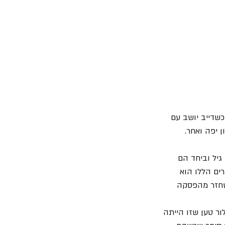
שדייב יושב עם 
 יפה ואחר. 
 ישב עם גיל וביחד הם 
ך שהוא נשאר עם 20 שירים. את השירים הללו הוא 
חזר מהפסקה 
ור טען שזו הייתה 