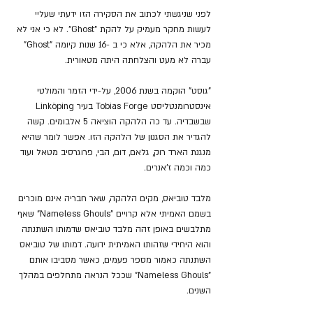
לפני שניגשתי לכתוב את הסקירה הזו ידעתי שעליי 
לעשות מחקר מעמיק על להקת "Ghost". לא כי אני לא 
מכיר את הלהקה, אלא כי ב -16 שנות קיומה "Ghost" 
עברה לא מעט והצלחתה היתה מטאורית. 
"גוסט" הוקמה בשנת 2006, על-ידי הזמר והמולטי 
אינסטרומנטליסט Tobias Forge בעיר Linköping 
שבשבדיה. עד כה הלהקה הוציאה 5 אלבומים. קשה 
להגדיר את הסגנון של הלהקה הזו. אפשר לומר שהיא 
מנגנת הארד רוק, גלאם, דום, הבי, פרוגרסיב מטאל ועוד 
כמה וכמה ז'אנרים. 
מלבד טוביאס, מקים הלהקה, שאר חבריה אינם מוכרים 
בשמם האמיתי אלא קרויים ”Nameless Ghouls" שאף 
מתלבשים באופן זהה מלבד טוביאס שדמותו השתנתה 
והוא היחידי שזהותו האמיתית ידועה. דמותו של טוביאס 
השתנתה כאמור מספר פעמים, כאשר מסביבו אותם 
”Nameless Ghouls" שככל הנראה מתחלפים במהלך 
השנים.