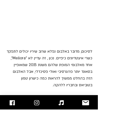
לסיכום, מדובר באלבום נפלא שרוב שיריו יכולים לתפקד 
כשרי איצטדיונים כיפיים. נכון , זה עדיין לא "Meliora", 
אחד מאלבומי המופת שלהם משנת 2015 שמאופיין 
בסאונד יותר פרוגרסיבי ואולי פסיכדלי, אבל האלבום 
הזה בהחלט ממשיך להראות כמה כישרון טמון 
בטוביאס ובחבריו ללהקה. 
להאזנה לאלבום: 
Deezer
, 
Apple Music
, 
Spotify
"עימות חזיתי" - בלוג הרוק של ישראל
אתם מוזמנים לעקוב אחרינו 
בפייסבוק
 / 
אינסטגרם
 ו/או 
להירשם לאתר
Tobias Forge
Ghost