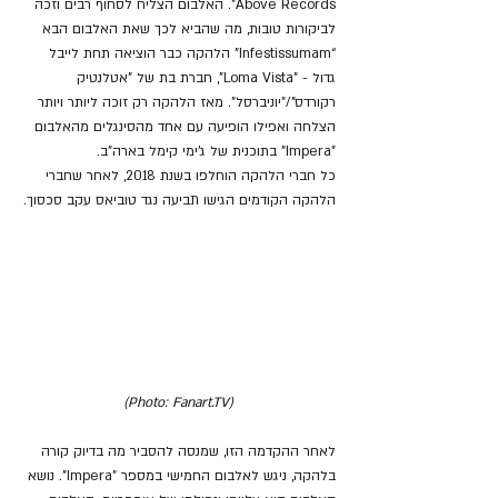
Above Records". האלבום הצליח לסחוף רבים וזכה 
לביקורות טובות, מה שהביא לכך שאת האלבום הבא 
“Infestissumam” הלהקה כבר הוציאה תחת לייבל 
גדול - "Loma Vista", חברת בת של "אטלנטיק 
רקורדס"/"יוניברסל". מאז הלהקה רק זוכה ליותר ויותר 
הצלחה ואפילו הופיעה עם אחד מהסינגלים מהאלבום 
"Impera" בתוכנית של ג'ימי קימל בארה"ב. 
כל חברי הלהקה הוחלפו בשנת 2018, לאחר שחברי 
הלהקה הקודמים הגישו תביעה נגד טוביאס עקב סכסוך.
(Photo: Fanart.TV)
לאחר ההקדמה הזו, שמנסה להסביר מה בדיוק קורה 
בלהקה, ניגש לאלבום החמישי במספר "Impera". נושא 