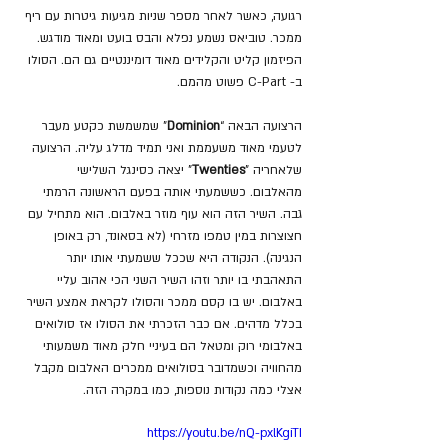
רגועה, כאשר לאחר מספר שניות מגיעות גיטרות עם ריף 
ממכר. טוביאס נשמע נפלא והבס בועט ומאוד מודגש. 
הפיזמון קליט והקלידים מאוד דומיננטיים גם הם. הסולו 
ב- C-Part פשוט מהמם.
הרצועה הבאה “
Dominion
” שמשמשת כקטע מעבר 
לטעמי מאוד משעממת ואני תמיד מדלג עליה. הרצועה 
שלאחריה "
Twenties
" יצאה כסינגל השלישי 
מהאלבום. כששמעתי אותה בפעם הראשונה הרמתי 
גבה. השיר הזה הוא עוף מוזר באלבום. הוא מתחיל עם 
חצוצרות במין טמפו מזרחי (לא בסאונד, רק באופן 
הנגינה). הנקודה היא שככל ששמעתי אותו יותר 
התאהבתי בו יותר וזהו השיר השני הכי אהוב עליי 
באלבום. יש בו קסם ממכר והסולו לקראת אמצע השיר 
בכלל מדהים. אם כבר הזכרתי את הסולו אז סולואים 
באלבומי רוק ומטאל הם בעיניי חלק מאוד משמעותי 
מהחוויה וכשמדובר בסולואים ממכרים האלבום מקבל 
אצלי כמה נקודות נוספות, כמו במקרה הזה.
https://youtu.be/nQ-pxlKgiTI