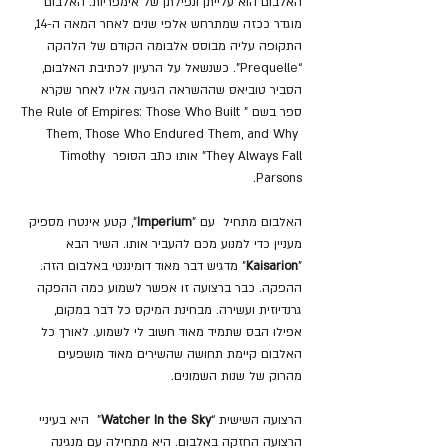
האלבום הוא עלייתן ונפילתן של אימפריות. האלבום 
מוגדר ככזה שמתרחש אלפי שנים לאחר המאה ה-14, 
התקופה עליה מבוסס אלבומה הקודם של הלהקה 
“Prequelle". כשנשאל על הרעיון לכתיבת האלבום, 
הסביר טוביאס שההשראה הגיעה אליו לאחר שקרא 
ספר בשם "The Rule of Empires: Those Who Built 
Them, Those Who Endured Them, and Why 
They Always Fall" אותו כתב הסופר Timothy 
Parsons.
האלבום מתחיל  עם "
Imperium
", קטע אינטרו מספיק 
מעניין כדי למנוע מכם להעביר אותו. השיר הבא 
"
Kaisarion
" מדגיש דבר מאוד דומיננטי באלבום הזה. 
ההפקה. כבר ברצועה זו אפשר לשמוע כמה ההפקה 
גרנדיוזית ועשירה. מבחינת המיקס כל דבר במקום, 
אפילו הבס שתמיד מאוד חשוב לי לשמוע. לאורך כל 
האלבום קיימת תחושה שהשירים מאוד מושפעים 
מהרוק של שנות השמונים.
הרצועה השישית “
Watcher In the Sky
”  היא בעיניי 
הרצועה החזקה באלבום. היא מתחילה עם מנגינה 