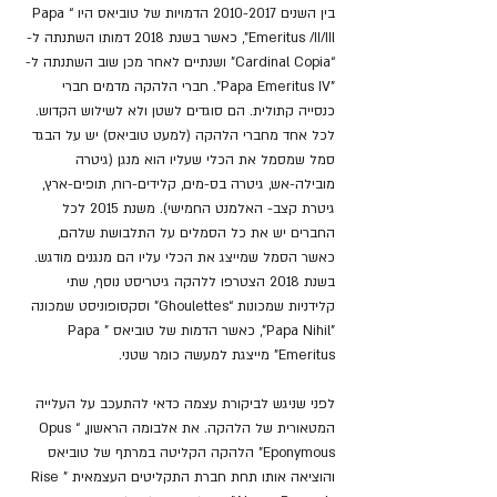
בין השנים 2010-2017 הדמויות של טוביאס היו “Papa 
Emeritus /II/III”, כאשר בשנת 2018 דמותו השתנתה ל- 
“Cardinal Copia” ושנתיים לאחר מכן שוב השתנתה ל- 
"Papa Emeritus IV". חברי הלהקה מדמים חברי 
כנסייה קתולית. הם סוגדים לשטן ולא לשילוש הקדוש. 
לכל אחד מחברי הלהקה (למעט טוביאס) יש על הבגד 
סמל שמסמל את הכלי שעליו הוא מנגן (גיטרה 
מובילה-אש, גיטרה בס-מים, קלידים-רוח, תופים-ארץ, 
גיטרת קצב- האלמנט החמישי). משנת 2015 לכל 
החברים יש את כל הסמלים על התלבושת שלהם, 
כאשר הסמל שמייצג את הכלי עליו הם מנגנים מודגש. 
בשנת 2018 הצטרפו ללהקה גיטריסט נוסף, שתי 
קלידניות שמכונות “Ghoulettes" וסקסופוניסט שמכונה 
"Papa Nihil", כאשר הדמות של טוביאס ”Papa 
Emeritus" מייצגת למעשה כומר שטני. 
לפני שניגש לביקורת עצמה כדאי להתעכב על העלייה 
המטאורית של הלהקה. את אלבומה הראשון, “Opus 
Eponymous” הלהקה הקליטה במרתף של טוביאס 
והוציאה אותו תחת חברת התקליטים העצמאית "Rise 