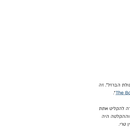
ת ה- 3 לספטמבר כיום בו ישוחרר אלבומם ה- 17 של "בתולת הברזל". זה 
".
The Bo
ה להקליט אתת 
כתיבה וההקלטה היה 
 טרי.