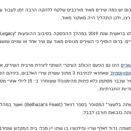
ום יש כמה שירים מאוד מורכבים שלקח ללהקה הרבה זמן לעבוד על
צו, ולכן התהליך היה מאתגר מאוד.
. ברוס הוסיף כי השירים מגוונים מאוד עם שיר אחד או שניים שנשמע
אריס
 הינו גם הפעם הכותב העיקרי השתף ליצירת מרבית השירים, אך
נסון
/
סמית'
Writing On The Wall" שיר שכבר מסתמן כלא פחות מה
דיות החברתיות.
השיר מתייחס לסיפור "משתה בלשצר" המסופר ב
ותה כנבואת חורבן לבבל.
תה גדול לאלף שריו ופילגשיו בו שתו יין מכלי בית המקדש שנחרב