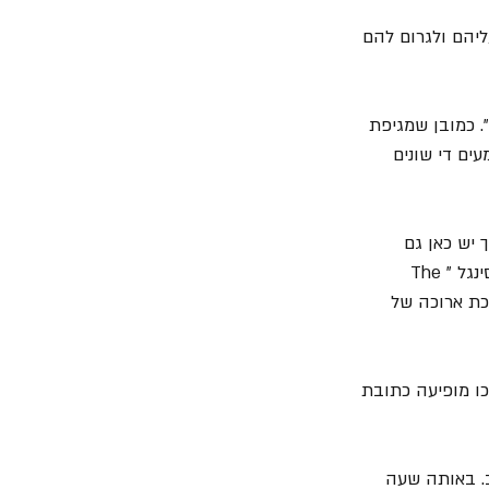
יהם ולגרום להם 
 ציין שהאלבום הוקלט בראשית שנת 2019 במהלך ההפסקה בסיבוב ההופעות "Legacy". כמובן שמגיפת 
ים די שונים 
 יש כאן גם 
 שאחראי לכתיבת 3 מתוך עשרת שירי האלבום, ביניהם הסינגל "The 
ימנון!!! ששוחרר ב- 15 ליולי אחרי מסכת ארוכה של 
ספר דניאל (Belhazar's Feast) ואשר במהלכו מופיעה כתובת 
. באותה שעה 