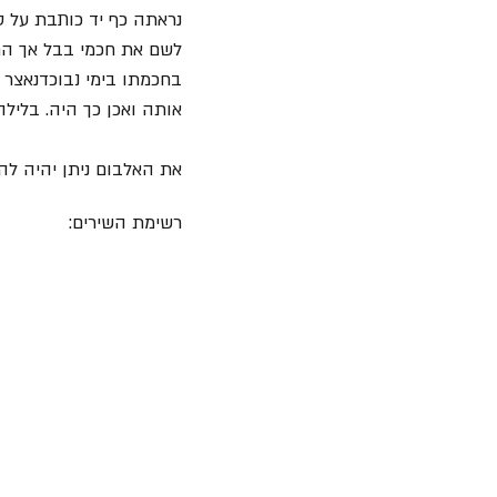
נראתה כף יד כותבת על ס
לשם את חכמי בבל אך הם 
בחכמתו בימי נבוכדנאצר .
אותה ואכן כך היה. בליל
את האלבום ניתן יהיה להתחיל להזמין החל מה- 21 ליו
רשימת השירים: