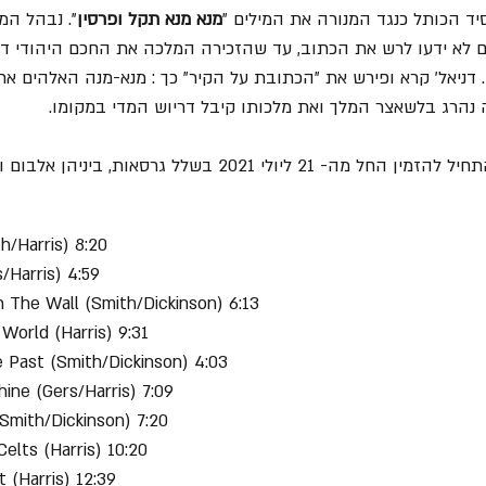
יד הכותל כנגד המנורה את המילים "
מנא מנא תקל ופרסין
". נבהל המ
לא ידעו לרש את הכתוב, עד שהזכירה המלכה את החכם היהודי דני
 דניאל' קרא ופירש את "הכתובת על הקיר" כך : מנא-מנה האלהים את
ה נהרג בלשאצר המלך ואת מלכותו קיבל דריוש המדי במקומו. 
לי 2021 בשלל גרסאות, ביניהן אלבום ויניל משולש.
h/Harris) 8:20
/Harris) 4:59
n The Wall (Smith/Dickinson) 6:13
 World (Harris) 9:31
e Past (Smith/Dickinson) 4:03
ine (Gers/Harris) 7:09
(Smith/Dickinson) 7:20
Celts (Harris) 10:20
 (Harris) 12:39