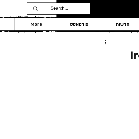
חדשות
פודקאסט
More
I