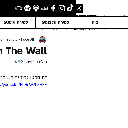
בית
סקירת אלבומים
סקירת אומנים
FaceOff - עימות חזיתי
n The Wall
ריליס לשישי 
#99
זה הקטן גדול יהיה, ויקרא שמו 
://youtu.be/FhBnW7bZHEE