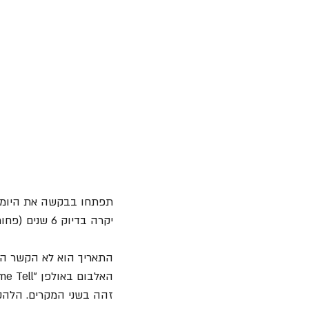
יקרה בדיוק 6 שנים (פחות יום אבל מי סופר) לאחר שחרורו של האלבום הקודם "
התאריך הוא לא הקשר היחיד של ה
זהה בשני המקרים. הלהקה