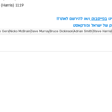
 (Harris) 11:19
ו 
בפייסבוק
ו/או להירשם לאתר!!
וק של ישראל ופודקאסט
k Gers
Nicko McBrain
Dave Murray
Bruce Dickinson
Adrian Smith
Steve Harris