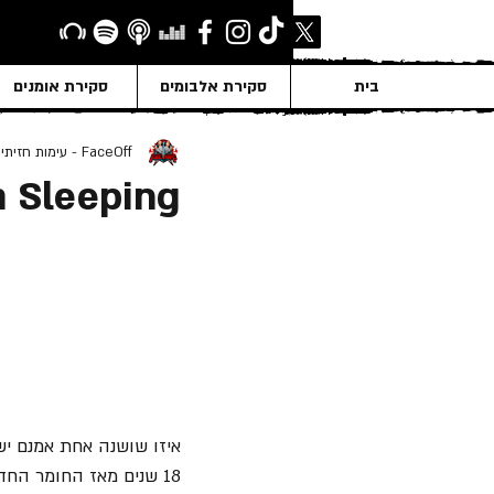
בית
סקירת אלבומים
סקירת אומנים
FaceOff - עימות חזיתי
a Sleeping
איזו שושנה אחת אמנם ישנה, 
18 שנים מאז החומר החדש האחרון של ג'ת'רו טאל!