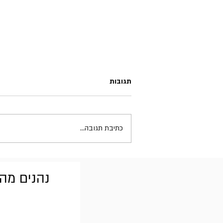
תגובות
כתיבת תגובה...
Concert for Bangladesh🕊️,
נהנים מהב
1/08/1971