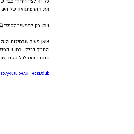
כל זה לצד ריף די כבד ש
את ההרפתקאה של השיר ב
ניתן רק להמשיך לפנטז🔮 
איאן מעיד שבמילות האלב
התנ״ך בכלל... כמו שהפ
ונתנו בּוּסט לכל הטוב ש
ps://youtu.be/uPTeqsBd1Ik