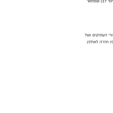
חור לבן שמתאר 
רי העתיקים ושל 
 חזרה לאולפן 