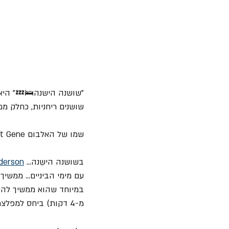
שושנים ריחניות, כחלק ממה
שמו של האלבום The Zealot Gene 💿.
בשושנה הישֵנה... 
derson
עם מימי הביניים... ממשי
במיוחד שהוא ממשיך להפל
מ-4 דקות) ביחס למפלצת הפרוג הוותיקה.