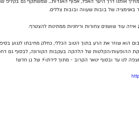
מוליך אותנו דרך היער האפל, אפוף האגדות... שמשתקף גם בקליפ ש
אנימציה של בובות שעווה ובובות צללים.
איזה עוד שושנים צחורות וריחניות ממתינות להצטרף. 
ום הוא שוזר את הרע בתוך הטוב הכללי, כחלק מחיבתו לנגוע בסיפו
סקת ההופעות/הקלטות של הלהקה בעקבות הקורונה, לבסוף גם דחפו
מצפה לנו עד ובסוף ינואר הקרוב - מתוך לידתו⚡ של גֵן חדש!
htt