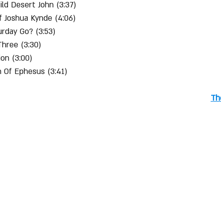
ild Desert John (3:37)
f Joshua Kynde (4:06)
urday Go? (3:53)
Three (3:30)
tion (3:00)
n Of Ephesus (3:41)