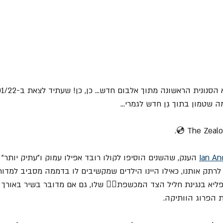
 שטמון בתוך גֵן חדש לגמרי...
Ian An
 הענק, שהשנים הוסיפו לקולו רובד אפילו עמוק ו"עתיק יותר" 
ך לרתק אותנו, כאילו היינו הילדים שמקשיבים לו בדממה מסביב למד
יא בנגינת חליל הצד המכשפת🧙‍♂️ שלו, גם אם מדובר בשיר באורך "