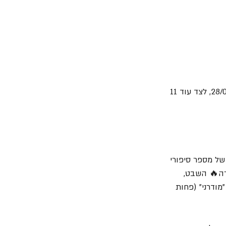
"שושנה הישנה🛌💤" היא הסנונית הראשונה מתוך אלבום חדש... כן, כן! שעתיד לצאת ב-28/01/22, לצד עוד 11 
של מספר סיפורי 
ורה🔥 השבט, 
מודרני" (פחות 