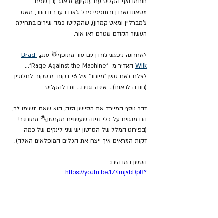
חותמו ואף הקליט עם ענקי🗿 גראנג' (בן שפרד 
מסאונדגארדן ומתופפי פרל ג'אם בעבר ובהווה, מאט 
צ'מברליין ומאט קמרון), שהקליטו כמה שירים בתחילת 
העשור הקודם שטרם ראו אור.  
לאחרונה ניפגש ג'ורדן עם עוד מתופף🥁 ענק, 
Brad 
Wilk
 האדיר מ- "Rage Against the Machine"... 
לצלם ג'אם סשן "מיוחד" של 6+ דקות מרסקות לחלוטין 
(חובה לראות)... איזה נגנים... וגם להקליט 
דבר נוסף המייחד את הסיישן הזה, הוא שאם תשימו לב, 
הם מנגנים על כלי נגינה שעשויים מקרטון🪓 ממוחזר! 
(בפירוט המלל של הסרטון יש שני לינקים של כמה 
דקות המראים איך ייצרו את הכלים המופלאים האלה). 
הסשן המדהים:
https://youtu.be/tZ4mjvbDpBY