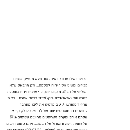
מרגיש כאילו מדובר באיזה סוד שלא מספיק אנשים 
מכירים ופשוט אסור יהיה לפספס... ורק מתבאס שלא 
העליתי על הכתב מוקדם יותר, כדי שיכירו ויחזו בתופעת 
גיטרה של גאראז'/בלוז-רוק/Fאזזז ברמה אחרת... כל מי 
שריף דיסטורשן ⚡ טוב מרטיט את ליבו, מתחבר 
לחומרים המחוספסים יותר של ג'ק וואייט/בלק קיז או 
שסתם אוהב ומעריך גיטריסטים מחוננים שנותנים %💯 
של נשמה, זיעה ורוקנרול על הבמה... אתם פשוט חייבים 
להיות עוד כמה שעות (מוצ"ש - 09/07/22) בבארבי כדי 