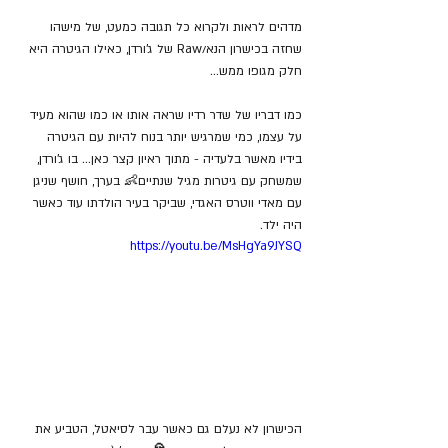
מדהים לראות ולקרוא כל תגובה כמעט, של מישהו 
שחזה בכישרון הנא/Raw של ג'ורדן, כאילו הגיטרה היא 
חלק מגופו ממש...
כמו דבריו של שדר רדיו שראה אותו או כמו שהוא מעיד 
על עצמו, כמי שמרגיש יותר בנוח להיות עם הגיטרה 
בידיו מאשר בלעדיה - מתוך ראיון קצר כאן... בו ג'ורדן, 
שמשחק עם גיטרות מגיל שנתיים👶 בערך, חושף שניגן 
עם מאדי ווטרס האגדי, שביקר בעיר הולדתו עוד כאשר 
היה ילד.
https://youtu.be/MsHgYa9JYSQ
הכישרון לא נעלם גם כאשר עבר לסיאטל, הטביע את 