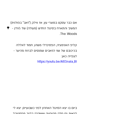
אם כבר עסקנו במוצרי עץ, אז ווילק ("זאב" בפולנית) 
המשיך והתארח בסינגל החדש (מעולה) של ג'ורדן -  🌳
The Woods.
קליפ האנימציה, הפסיכדלי משהו, חמוד לאללה 
בכיכובם של שני הזאבים שמנסים לברוח מהיער - 
לצפייה כאן:
https://youtu.be/Att3naIa_BI
ביום בו יצא הסינגל האחרון לפני כשבועיים, יצא לי 
לראות גם חלק מהופעה ששודרה בלייב מפסטיבל 