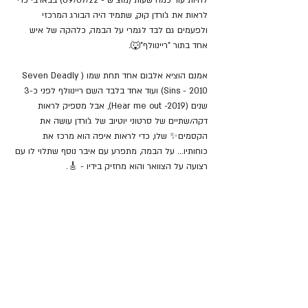
לראות את ג'ורדן קוּק, שתמיד היה הבורג המרכזי 
ולפעמים גם לבד לגמרי על הבמה, כלהקה של איש 
אחד בתור "ריינוולף"🐺. 
אמנם הוציא אלבום אחד תחת שמו (Seven Deadly 
Sins - 2010) ועוד אחד בלבד השם ריינוולף לפני כ-3 
שנים (Hear me out -2019), אבל מספיק לראות 
דקה/שתיים של סרטוני יוטיוב של ג'ורדן עושה את 
הקסמים✨ שלו, כדי לראות איפה הוא מרכז את 
כוחותיו... על הבמה, מתפרע עם איבר נוסף שתלוי לו עם 
רצועה על הצוואר והוא מחזיק בידיו - 🎸.