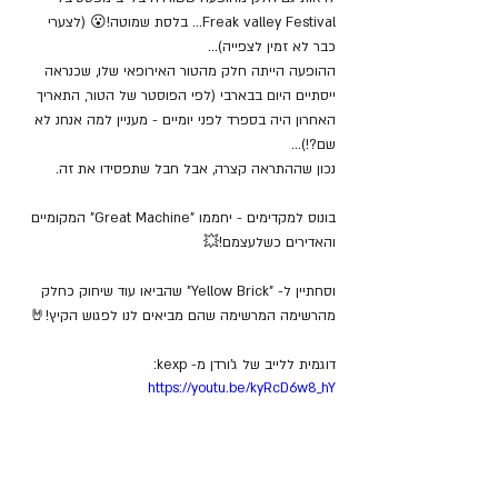
Freak valley Festival... בלסת שמוטה!😮 (לצערי 
כבר לא זמין לצפייה)...
ההופעה הייתה חלק מהטור האירופאי שלו, שכנראה 
ייסתיים היום בבארבי (לפי הפוסטר של הטור, התאריך 
האחרון היה בספרד לפני יומיים - מעניין למה אנחנ לא 
שם?!)...
נכון שההתראה קצרה, אבל חבל שתפסידו את זה.
בונוס למקדימים - יחממו "Great Machine" המקומיים 
והאדירים כשלעצמם!💥
וסחתיין ל- "Yellow Brick" שהביאו עוד שיחוק כחלק 
מהרשימה המרשימה שהם מביאים לנו לפגוש הקיץ!🤘
דוגמית ללייב של ג'ורדן מ- kexp:
https://youtu.be/kyRcD6w8_hY