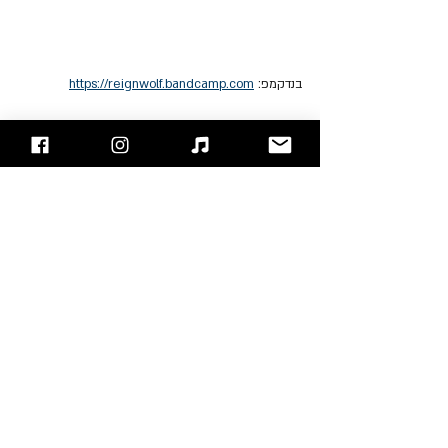
בנדקמפ: 
https://reignwolf.bandcamp.com
לדף הפייסבוק של The Wiz
Reignwolf
The Wiz