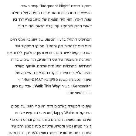
פסקול הסרט "Judgment Night" עומד כאחד 
מהיציאות החדשניות והמתריסות במוזיקה של תחילת 
שנות ה-90. הוא היה תוצאה של מיזוג פורץ דרך בין 
ז'אנרי הרוק והמטאל עם עולם הראפ וההיפ הופ.
הפרויקט התחיל ברעיון הפשוט של זיווג בין אמני ראפ 
והיפ הופ ללהקות רוק ומטאל. מפיקי הפסקול של 
הסרט ביקשו ליצור משהו חדש ורענן לחלוטין, ללכוד את 
האנרגיה והעוצמה של שני הז'אנרים, תוך שימוש ברוח 
המרדנית ובתרבויות המנוגדות שלהם. שיתוף פעולה 
חוצה הז'אנרים נוצר בעיקר בהשראת ההצלחה של 
שיתוף הפעולה משנת 1986 בין "Run-D.M.C." ו- 
"Aerosmith", בשיר "
Walk This Way
", אבל עם כיוון 
כבד וניסיוני יותר.
שיתופי הפעולה באלבום הזה היו פרי חזונו של מפיק 
הפסקול Happy Walters, שראה לנגד עיניו אלבום 
שירכז את השמות הגדולים ביותר ברוק ובהיפ הופ כדי 
ליצור משהו נפיץ וקטלני. וולטרס פנה למגוון רחב של 
אמנים, כמה מהטובים ביותר בשני הז'אנרים, רבים מהם 