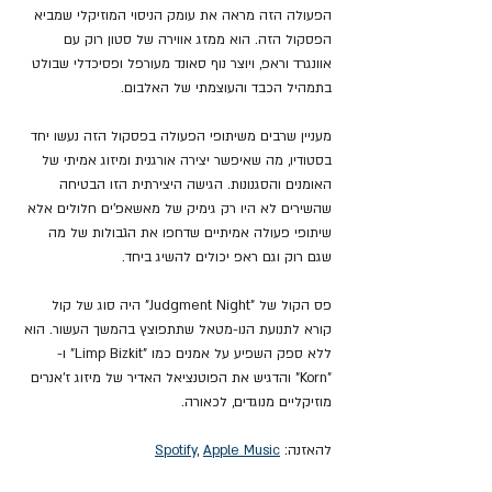
הפעולה הזה מראה את עומק הניסוי המוזיקלי שמביא 
הפסקול הזה. הוא ממזג אווירה של סטון רוק עם 
אוונגרד וראפ, ויוצר נוף סאונד מעורפל ופסיכדלי שבולט 
בתמהיל הכבד והעוצמתי של האלבום.
מעניין שרבים משיתופי הפעולה בפסקול הזה נעשו יחד 
בסטודיו, מה שאיפשר יצירה אורגנית ומיזוג אמיתי של 
האומנים והסגנונות. הגישה היצירתית הזו הבטיחה 
שהשירים לא היו רק גימיק של מאשאפ'ים חלולים אלא 
שיתופי פעולה אמיתיים שדחפו את הגבולות של מה 
שגם רוק וגם ראפ יכולים להשיג ביחד.
פס הקול של "Judgment Night" היה סוג של קול 
קורא לתנועת הנו-מטאל שתתפוצץ בהמשך העשור. הוא 
ללא ספק השפיע על אמנים כמו "Limp Bizkit" ו-
"Korn" והדגיש את הפוטנציאל האדיר של מיזוג ז'אנרים 
מוזיקליים מנוגדים, לכאורה.
להאזנה: 
Apple Music
, 
Spotify