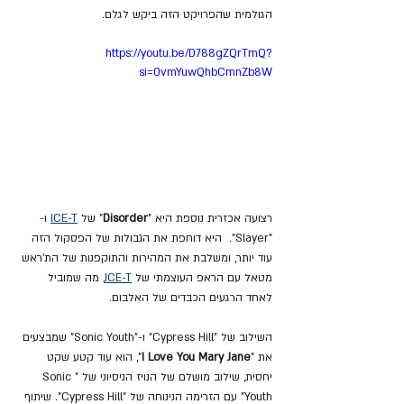
הגולמית שהפרויקט הזה ביקש לגלם.
https://youtu.be/D788gZQrTmQ?
si=0vmYuwQhbCmnZb8W
רצועה אכזרית נוספת היא "
Disorder
" של 
T
-
ICE
 ו-
"Slayer".  היא דוחפת את הגבולות של הפסקול הזה 
עוד יותר, ומשלבת את המהירות והתוקפנות של הת'ראש 
מטאל עם הראפ העוצמתי של 
T
-
ICE
, מה שמוביל 
לאחד הרגעים הכבדים של האלבום.
השילוב של "Cypress Hill" ו-"Sonic Youth" שמבצעים 
את "
I Love You Mary Jane
", הוא עוד קטע שקט 
יחסית, שילוב מושלם של הנויז הניסיוני של "Sonic 
Youth" עם הזרימה הנינוחה של "Cypress Hill". שיתוף 