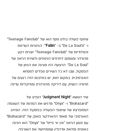
שיתוף פעולה בולט נוסף הוא של "Teenage Fanclub" 
ו- "De La Soul's" ב- "
Fallin'
". הגיטרות העדינות 
והמלודיות של "Teenage Fanclub" יוצרות רקע 
מהורהר ומנומנם לחרוזים הנינוחים ולשירת הראפ של 
"De La Soul". הרצועה הזו מציגה את הגיוון של 
הפסקול, שבו לא כל השירים נופלים לנוסחא 
האגרסיבית. במקום זאת, יש באלבום הזה רגעים של 
תהודה רגשית, עם ליריקה מהורהרת ומוזיקליות עדינה.
שיר הנושא "
Judgment Night
" הנפיץ של 
"Biohazard" ו- "Onyx" מדגיש את המהות של העוצמה 
המתפרצת של שיתופי הפעולה בפסקול הזה. המיזוג 
האגרסיבי של סאונד ההארדקור פאנק של "Biohazard" 
עם סגנון הראפ "אין יור פייס" של "Onyx" הוא חגיגה 
כאוטית ומלאת אדרנלין שממחישה את האנרגיה 