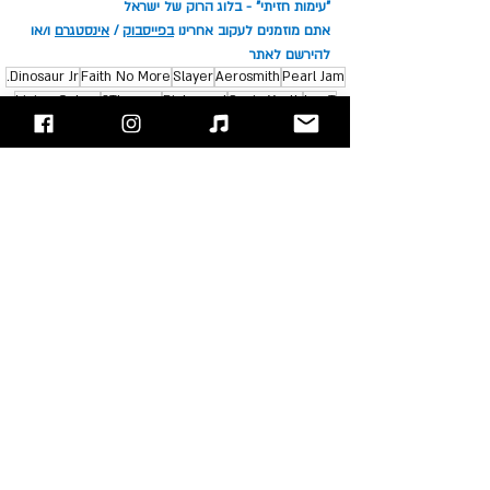
"עימות חזיתי" - בלוג הרוק של ישראל
אתם מוזמנים לעקוב אחרינו 
בפייסבוק
 / 
אינסטגרם
 ו/או 
להירשם לאתר
Dinosaur Jr.
Faith No More
Slayer
Aerosmith
Pearl Jam
Living Colour
Therapy?
Biohazard
Sonic Youth
Ice-T
Run-DMC
סקירת אלבומים
פוסטים אחרונים
הצג הכול