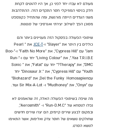
מעולם לא עבדו יחד לפני כן, אך היו להוטים לקחת 
חלק בניסוי המוזיקלי חסר התקדים הזה. ההתלהבות 
משני הצדדים הייתה מורגשת, ומה שהתחיל כקונספט 
מסוכן הפך לשילוב יצירתי ואגרסיבי של סגנונות.
שיתופי הפעולה בפסקול הזה מעניינים ביותר והם 
כוללים בין היתר את "Slayer" ו-
T
-
ICE
, את "Pearl 
Jam" עם "Cypress Hill", את "Faith No More" ו-"Boo-
Yaa T.R.I.B.E.", את "Living Colour" יחד עם ו-"Run-
DMC", את "Therapy?" יחד עם "Fatal", את "Sonic 
Youth" עם "Cypress Hill", את ".Dinosaur Jr" יחד 
עםDel the Funky  Homosapien, את "Biohazard" 
עם "Onyx", את "Mudhoney" ו- Sir Mix-A-Lot ועוד.
מה שיפה בשיתופי הפעולה האלה, זה שהאמנים לא 
נפלו לנוסחא של "Run-D.M.C" ו- "Aerosmith", 
ובמקום לבצע שירים קיימים, הם יצרו שירים חדשים 
שחולקים נושאים של חוסר צדק ואלימות, אשר התאימו 
לנושא הסרט.