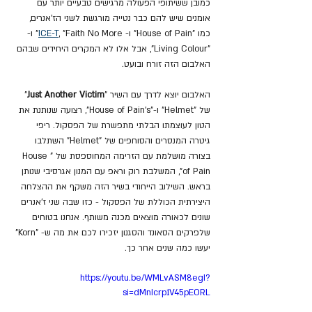
כמובן ששיתופי הפעולה מרגישים טבעיים יותר עם 
אומנים שיש להם כבר נטייה מורגשת לשני הז'אנרים, 
כמו "House of Pain" ו- 
T
-
ICE
, "Faith No More" ו- 
"Living Colour", אבל אלו לא המקרים היחידים שבהם 
האלבום הזה זורח ובועט.
האלבום יוצא לדרך עם השיר "
Just Another Victim
" 
של "Helmet" ו-"House of Pain's", רצועה שנותנת את 
הטון לעוצמתו הבלתי מתפשרת של הפסקול. ריפי 
גיטרה המנסרים והסוחפים של "Helmet" השתלבו 
בצורה מושלמת עם הזרימה המחוספסת של "House 
of Pain", המשלבת רוק וראפ עם המנון אגרסיבי שנותן 
בראש. השילוב הייחודי בשיר הזה משקף את ההצלחה 
היצירתית הכוללת של הפסקול - כזו שבה שני ז'אנרים 
שונים לכאורה מוצאים מכנה משותף. אנחנו בטוחים 
שלפרקים הסאונד והסגנון יזכירו לכם את מה ש- "Korn" 
יעשו כמה שנים אחר כך.
https://youtu.be/WMLvASM8egI?
si=dMnIcrp1V45pEORL