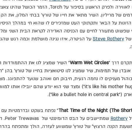
ים של מריליון. השיר מתאר את חייו של טורץ' בבתי המלון, את הקו
 Happy Hour, את הזונות על הבאר ותקתוקי העט שמזכירים לו שהוא חי במהלך הניס
סי שפשוט מתעורר לחיים עם הכניסה האדירה לקראת הבית השני ומלו
של 
Steve Rothery
 על הגיטרה, איזו נגינה מושלמת וכמה רגש שהג
.
תקדם דרך 
"
Warm Wet Circles
" השיר שמציג לנו את ההתמודדות ה
אובדן של תמימות, שיר שמציג לנו סיטואציות בחייו של טורץ' בהן "ה
והול 
מעניקים לו נחמה רגעית, חיבוק חם ואוהב שנועד להתפוגג. מצ
"it's like his mother hug") ומצד שני הוא יודע שהם יובילו או
like a bu"). 
That Time of the Night (The Shor
" נפתח בשקט ובדרמטיות עם ה
 
Rothery
 שמתיישב
שענת הקנה הרצוץ" של טורץ' שמשווע לעזרה, הולך ומתפתח בהדרג