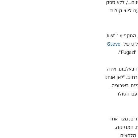
נים...", ללא ספק 
ליווי קולות 
” האווירתי והשקט שמהווה רק את הטריגר לקטע המקפיץ “Just 
Steve 
 באלבום. איזה 
וב. "לאן אנחנו 
זם באירופה. 
ול האפי עם הסולו 
ודים, מצד אחד 
 המוזיקה, 
 הלחצים 