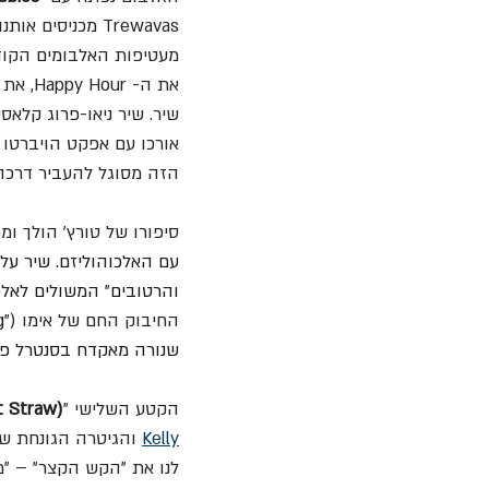
מעטיפות האלבומים הקודמ
את ה-
שיר. שיר ניאו-פרוג קלא
אורכו עם אפקט הויברטו 
הזה מסוגל להעביר דרכה
סיפורו של טורץ' הולך ומ
עם האלכוהוליזם. שיר על 
והרטובים" המשולים לאלכ
החיבוק החם של אימו (
שנורה מאקדח בסנטרל פארק ("llet hole in central park
הקטע השלישי "
t Straw)
Kelly
 והגיטרה הגונחת של
לנו את "הקש הקצר" – "מ