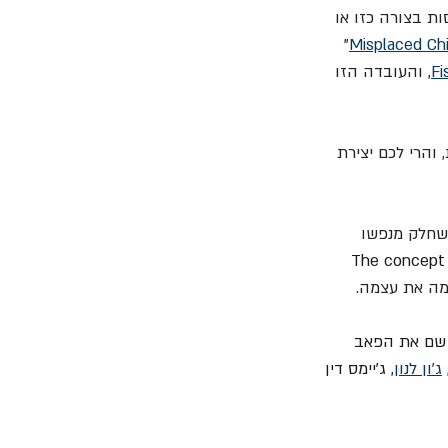
ת בצורה כזו או 
"
Misplaced Ch
Fi
, והעובדה הזו 
והרי לכם יצירת 
צאה המחודשת של האלבום משנת ,1999 לעובדה שחלק מנפשו 
"The concept
ימה את עצמה.
ת שם את הפאב 
ג'ון לנון
, ג'יימס דין 