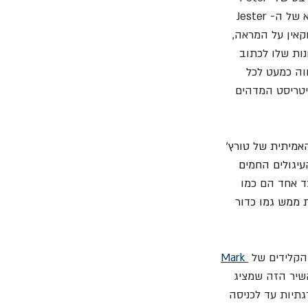
Trewavas מכניסים אותנו לאווירה ולפרק הראשון בסיפור על Torch, הזמר הכושל שהינו צאצא של ה- Jester 
קאין על המראה, 
יונות שלו לכתוב 
וה כמעט לכל 
יטריסט המדהים 
אמיתית של טורץ' 
עיגולים החמים 
ד אחד הם כמו 
תו למוות ממש גמו כדור 
קלידים של 
Mark 
ים על הבס הדומיננטי של  Peter Trewavas. השיר הזה שמציג 
תיות עד לכניסה 