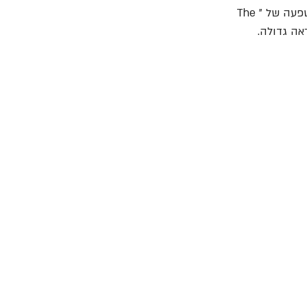
שהפעילה חברת התקליטים האמריקאית - Capitol Records על "מריליון". פיש הזכיר את ההשפעה של "The 
אה גדולה.