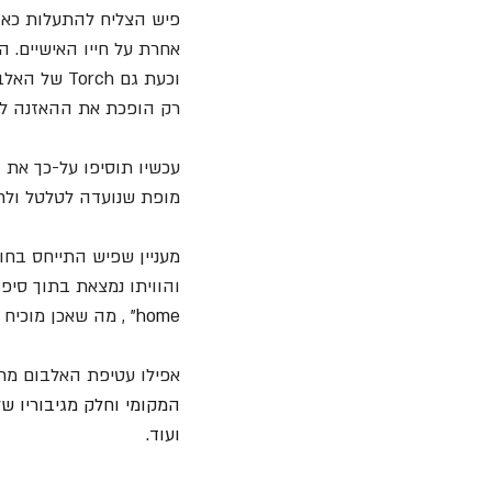
פיש הצליח להתעלות כאן 
אחרת על חייו האישיים. ה- Jester מהאלבו
וכעת גם Torch של האלבום הנוכחי, כולן דמויות שמשתקפות מתוך האישיות המורכבת של 
רק הופכת את ההאזנה לא
עכשיו תוסיפו על-כך את ה
מופת שנועדה לטלטל ולר
והוויתו נמצאת בתוך סיפו
home" 
, מה שאכן מוכיח 
אפילו עטיפת האלבום מר
המקומי וחלק מגיבוריו של
ועוד.