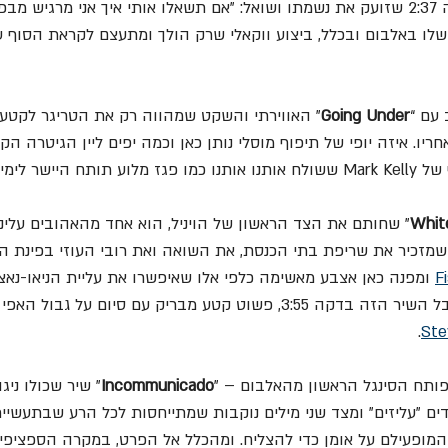
 בדקה 2:37 שזועק את נשמתו ושואל: "אם תשאלו אותי איך אני מרגיש מבפ
לו באלבום ובכלל, ביצוע ווקאלי שרק הולך ומתעצם לקראת הסוף עם 
 עם “
Going Under
יישר לימי "Fugazi".
Whit
” שחותם את הצד הראשון של הויניל, הוא אחד מהאהובים עלינו
שמזכיר את שריפת בתי הכנסת, את השואה ואת רובי העוזי בפינת הרח
F
 ומפנה כאן אצבע מאשימה כלפי אלו שאיפשרו את עליית הניאו-נאצי
ואיזו תפנית מדהימה מקבל השיר הזה בדקה 3:55, פשוט קטע מבריק עם סיום על גב
.
Ste
פותח הסינגל הראשון מהאלבום – "
Incommunicado
" שיר שכולו ניג
ים "עליזים" ומצד שני מילים נוקבות שמתייחסות לכל הרע שבתעשיית
המופעילם על אומן כדי להצליח. ומהכלל אל הפרט, במקרה הספציפי