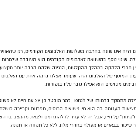
ם הזה אינו שונה בהרבה משלושת האלבומים הקודמים, רק שהאווירה
לה. שינוי נוסף בהשוואה לאלבומים הקודמים הוא העובדה שלמרות ה
ין חברי הלהקה במהלך ההקלטות, הנגינה שלהם הרבה יותר מקצועי
הערך המוסף של האלבום הזה, שעומד אצלנו ברמה אחת עם האלבום 
ובימים מסוימים הוא אפילו גובר עליו בנקודות. 
לילה מתמקד בדמותו של 
Torch, זמר מובטל בן 29 עם ח
ציאות העגומה בה הוא חי, נישואים הרוסים, תפרנות וקריירה כושלת
"קינות" על חייו, אבל זה לא עוזר לו להתרומם ולצאת מהמצב בו הוא
שיכור בבארים או מעולף בחדרי מלון, ללא כל תקווה או תקנה.