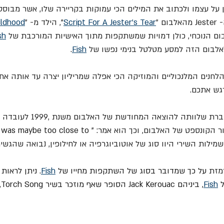
על עצמו ולכתוב את המילים הכי עמוקות בקריירה שלו, אשר מבוססו
ם "
Script For A Jester’s Tear
"
, הילד מ- "
ildhood
sh
לבום הזה למסע מטלטל בנימי נפשו של 
Fish
.
לחנים המלנכוליים והמוזיקה הכי אפלה שמריליון יצרה עד אותה את, 
גש אתכם.
מעניין שפיש התייחס בחוברת שלוותה להו
ר הקונספט של האלבום, וכך הוא אמר: 
 was maybe too close to 
שמילות השירי היוו סוג של אוטוביוגרפיה או לחילופין, נבואה שהגש
מזת 
על כך שמדובר בסוג של השתקפות מחייו של 
Fish
. ניתן לראו
 
Fish
, ביניהם Jack Kerouac הסופר שאף מוזכר בשיר Torch Song, 