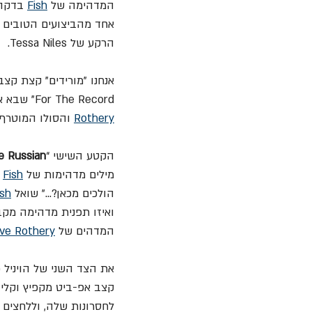
המדהימה של 
Fish
אחד מהביצועים הטובים ש
הרקע של Tessa Niles.
אנחנו "מורידים" קצת קצב
For The Record” שבא אחריו. איזה יופי של תיפוף מוסלי נותן כאן וכמה יפים ליין הגיטרה הקליט של 
Rothery
 והסולו המוטרף של Mark Kelly ששולח אותנו אותנו כמו פגז מלוע תותח ה
הקטע השישי “
e Russian
מילים מדהימות של 
Fish
 
הולכים מכאן?..." שואל 
ish
המדהים של 
ve Rothery
את הצד השני של הויניל 
קצב אפ-ביט מקפיץ וקליד
לחסרונות שלה, וללחצים 