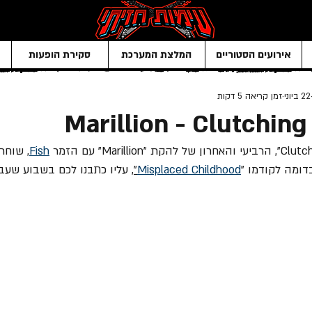
אירועים הסטוריים
המלצת המערכת
סקירת הופעות
22 ביוני
זמן קריאה 5 דקות
Marillion - Clutching
Fish
, שוחרר ב- 22 
דומה לקודמו "
Misplaced Childhood
"
, עליו כתבנו לכם בשבוע שעבר