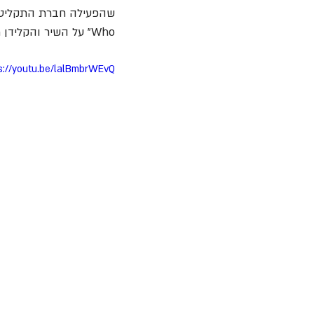
Who" על השיר והקלידן 
n
s://youtu.be/lalBmbrWEvQ