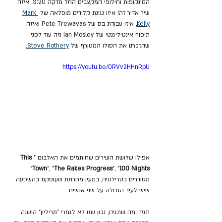
הסינקופות וחילופי המקצבים החל מדקה 3:20. איזה 
שיר אדיר זה! איזו נגינת קלידים מופלאה של 
Mark 
Kelly
, איזו עבודת בס של Pete Trewavas ואיזה 
תיפוף אינטיליגנטי של Ian Mosley וזה עוד לפני 
שהזכרנו את הסולו המטורף של 
Steve Rothery
.
https://youtu.be/0RVv2HHnRpU
אפילו שלושת השירים שחותמים את האלבום "
This 
" 
Town
", "
The Rakes Progress
", "
100 Nights
מסודרים כטרילוגיה, במעין מחרוזת שעוסקת בהשפעה 
שיש לעיר הגדולה על שני אנשים.
תגידו מה שתגידו, נכון שזו לא לגמרי "מריליון" הישנה 