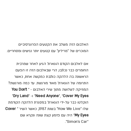
האלבום הזה משלב את הקטעים הפרוגרסיביים 
המוכרים של "מריליון" עם קטעים יותר נגישים ומסחריים.
אם לאלבום הקודם הוגארת' הגיע לאחר שמרבית 
החומרים כבר נכתבו, הרי שבאלבום הזה זו הפעם 
הראשונה בה הלהקה כותבת כמקשה אחת, כאשר 
התרומה של הוגארת' מאוד מורגשת. עד כמה מורגשת? 
המוזיקה לשלושה מתוך שירי האלבום - “
You Don’t 
Cover My Eyes
”, “
Need Anyone
” ו- “
Dry Land
” 
הוקלטו כבר על-ידי הוגארת' במסגרת הלהקה הקודמת 
שלו "How We Live" בשנת 1987, כאשר השיר “
Cover 
My Eyes
” היה עם פזמון קצת שונה ונקרא שם 
“Simon’s Car”.