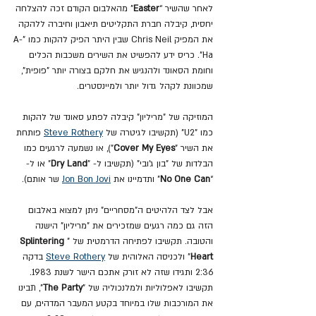
לאחר שהשיר “
Easter
” מהאלבום הקודם זכה להצלחה 
יחסית, קיבלה חברת התקליטים תיאבון וחיברה ללהקה 
את המפיק Chris Neil שבין היתר הפיק להקות כמו "A-
Ha". כריס ידע להפשיט את השירים משכבות הכלים 
וחומת הסאונד ולהנגיש את חלקם בצורה יותר "פופית", 
שמכוונת לקהל גדול יותר ולמיינסטרים.
המוזיקה של "מריליון" קיבלה לפתע סאונד של להקות 
כמו "U2" (תקשיבו לגיטרה של 
Steve Rothery
 פותחת 
את השיר "
Cover My Eyes
"), או נשמעה לרגעים כמו 
הבלדות של "בון ג'ובי" (תקשיבו ל- "
Dry Land
" או ל- 
“
No One Can
” ותדמיינו את 
Jon Bon Jovi
 שר אותם).
אבל לצד הלהיטים ה"מסחריים" ניתן למצוא באלבום 
הזה גם כמה רגעים שמזכירים את "מריליון" הישנה 
והטובה. תקשיבו לפתיחה הדרמטית של "
Splintering 
Heart
" ולכניסה האלוהית של 
Steve Rothery
 בדקה 
2:36 ותגידו שזה לא זורק אתכם הישר לשנת 1983. 
תקשיבו לאפלוליות ולמלנכוליה של "
The Party
", תבינו 
את המורכבות שלו במיוחד בקטע המעבר המדהים, עם 