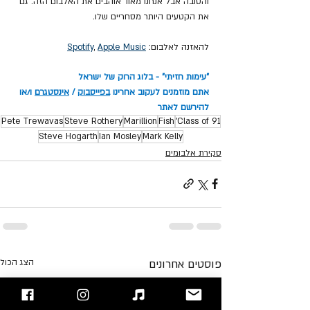
והטובה אבל אנחנו מאוד אוהבים את האלבום הזה. גם 
את הקטעים היותר מסחריים שלו.
להאזנה לאלבום: 
Apple Music
, 
Spotify
"עימות חזיתי" - בלוג הרוק של ישראל
אתם מוזמנים לעקוב אחרינו 
בפייסבוק
 / 
אינסטגרם
 ו/או 
להירשם לאתר
Pete Trewavas
Steve Rothery
Marillion
Fish
Class of 91'
Steve Hogarth
Ian Mosley
Mark Kelly
סקירת אלבומים
פוסטים אחרונים
הצג הכול