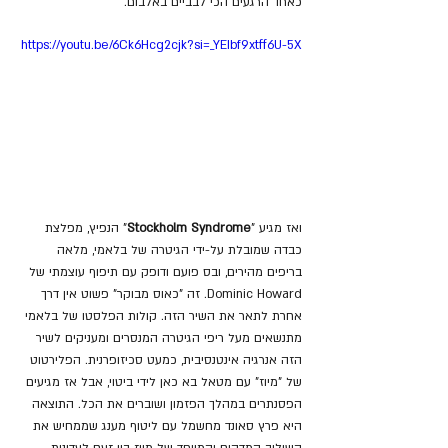
כאחד הרגעים הכי לבביים באלבום.
https://youtu.be/6Ck6Hcg2cjk?si=_YEIbf9xtff6U-5X
ואז מגיע "
Stockholm Syndrome
" הנפיץ, מפלצת 
כבדה שמובלת על-ידי הגיטרה של בלאמי, מלאה 
בריפים מהירים, ובס פועם ודופק עם תיפוף עוצמתי של 
Dominic Howard. זה "כאוס מבוקר" פשוט אין דרך 
אחרת לתאר את השיר הזה. קולות הפלסטו של בלאמי 
מתנשאים מעל ריפי הגיטרה המנסרים ומעניקים לשיר 
הזה אנרגיה אינטנסיבית, כמעט סכיזופרנית. הפלירטוט 
של "מיוז" עם מטאל בא כאן לידי ביטוי, אבל אז מגיעים 
הפסנתרים במהלך הפזמון ושוברים את הכל. התוצאה 
היא פרץ סאונד מחשמל עם ליטוף מענג שממחיש את 
השילוב המדהים והמיוחד של מיוז בין זעם לעדינות.