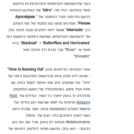
בעוד שההשפעות הקלאסיות והפרוגרסיביות בולטות 
מאוד באלבום. החל מה- "
Intro
" של האלבום והפתיח 
הרועם והדרמטי מובל הפסנתר של "
Apocalypse 
Please
", שמרגיש ממש כמו פסקול של סוף העולם, 
דרך "
Interlude
" שנועד לתת לאלבום מבנה סיפור אפי, 
ועד להשפעות הקלאסיות, שופעות התזמור ברצועות כמו 
"
Butterflies and Hurricanes
" ו- "
Blackout
", ברור 
מאוד ש- "Muse" עבר כברת דרך ארוכה מאז 
"Showbiz".
אחרי הפתיחה הדרמטית מגיע "
Time Is Running Out
" 
- שהוא ללא ספק אחת מהרצועות המדבקות ביותר של 
"מיוז". שיר שמשלב גרוב שאי אפשר לעמוד בפניו, עם 
מתח אפל וחונק, כשהמטפורה של השעון המתקתק 
מהדהדת לך באוזן לאורך כל השיר. המילים של 
Matt 
Bellamy
 מרמזות על חוסר שביעות רצון פוליטי ועל 
תחושת האבדון הממשמשת ובאה, אשר עוברת כחוט 
השני לאורך האלבום כולו. הבס של Chris 
Wolstenholme מזמזם לנו באוזן, אבל גונב את כאן 
ההצגה - הוא גרובי, מרושע וסוחף לחלוטין. התיפוף של 