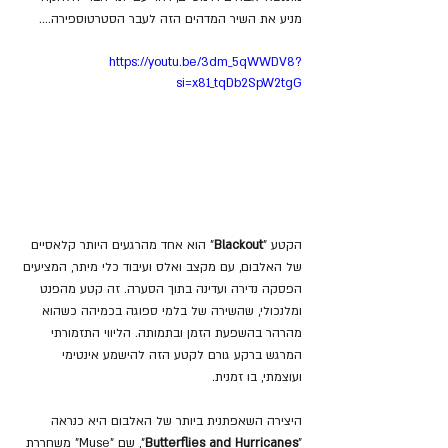
מניע את השיר המדהים הזה לעבר הסטרטוספירה....
https://youtu.be/3dm_5qWWDV8?
si=x81_tqDb2SpW2tgG
הקטע "
Blackout
" הוא אחד מהרגעים היותר קלאסיים 
של האלבום, עם מקצב ואלס ועיבוד כלי מיתר, המציעים 
הפסקה נדירה ועדינה בתוך הסערה. זה קטע מהפנט 
ומלנכולי, שהשירה של בלמי ספוגה בכמיהה כשהוא 
מהרהר בהשפעת הזמן ובתמותה. הליווי התזמורתי 
המרגש ברקע גורם לקטע הזה להישמע אינטימי 
ועוצמתי, בו זמנית.
היצירה השאפתנית ביותר של האלבום היא כנראה 
"
Butterflies and Hurricanes
", שם "Muse" משחררת 