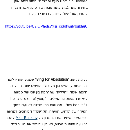
Dominic Howard רועם ומתגלגל, ממש כיתת אמן 
ביצירת מתח גבוה, בתוך מבנה שיר פופי, אשר מצליח 
להזניק את "מיוז" לתודעה ברחבי העולם.
https://youtu.be/O2IuJPh6h_A?si=ciSafwiiIvbubhuC
לעומת זאת, "
Sing for Absolution
" שמגיע אחריו לוקח 
צעד אחורה, ומציע טון מלנכולי ומופשט יותר. זו בלדה 
רדופת אימה ו"חללית" שמרחפת בין יופי של פסגות 
לייאוש המעמקים. המילים - "I only dream of you, 
my beautiful" - מרגישות כמו תחינה לישועה בתוך 
הטירוף של תרחיש האימה. הקרשנדוז הסוחפים לקראת 
סוף השיר מציגים את הכישרון של 
Matt Bellamy
 למזג 
רגש עם מיומנות טכנית, באופן שמותיר את השיר הזה 