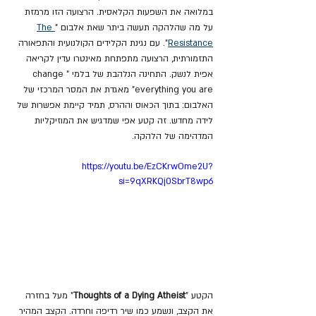
במלואה את השפעות הקלאסית. הרצועה הזו מרמזת 
על מה שהלהקה תעשה ביתר שאת אלבום "
The 
Resistance
". עם נגינת הקלידים הקולנועית והתפאורה 
התזמורתית, הרצועה מתפתחת מאינטרו עדין לקריאה 
אפית לנשק. התחינה הנלהבת של בלמי "change 
everything you are" מאגדת את המסר המרכזי של 
האלבום: בתוך הכאוס וההרס, תמיד קיימת אפשרות של 
לידה מחדש. זה קטע אפי שמדגיש את המוזיקליות 
המדהימה של הלהקה.
https://youtu.be/EzCKrwOme2U?
si=9qXRKQj0SbrT8wp6
הקטע "
Thoughts of a Dying Atheist
" מעל בחזרה 
את הקצב, ונשמע כמו שיר רדיפה וחרדה. הקצב המהיר 