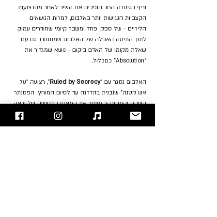
וריף הגיטרה החד הופכים את השיר לאחד מהרצועות 
הקצביות הנגישות יותר באלבום, למרות הנושאים 
הליריים - של ספק, פחד ומשבר קיומי שחודרים עמוק 
לתוך התימה האפלה של האלבום שמתמודד גם עם 
שאלת מקומו של האדם ביקום - נושא שמגדיר את 
"Absolution" כמכלול.
האלבום נסגר עם "
Ruled by Secrecy
", רצועה "על 
אש קטנה" שנבנית בהדרגה עד לסיום המוחץ. הפסנתר 
השקט והמהורהר מותיר את המאזין בתחושה של יראה 
והרהור. זה הסוף המושלם לאלבום שעוסק בגילוי אישי 
לא פחות מאשר בהרס עולמי.
לסיכום, "Absolution" עומד כהישג מונומנטלי אדיר 
בקריירה של "מיוז". הוא כולל שילוב נועז של השפעות 
קלאסיות, הארד רוק, רוק מתקדם וניסויים אלקטרוניים, 
שמובל על-ידי הכישרון המובהק של חברי הלהקה. 
השירה הייחודית של בלאמי, נגינת הבס המורכבת של 
Wolstenholme והתיפוף העוצמתי של Dominic 
Howard משתלבים יחד כדי ליצור צליל מאסיבי ומורכב, 