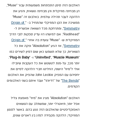
האלבום הזה סימן התפתחות משמעותית עבור "Muse", 
הן מבחינה מוזיקלית והן מבחינה נושאית, והניע את 
הלהקה לעבר תהילה עולמית. באלבום זה "Muse" 
ממשיכה את הקו המוזיקלי שהתחיל ב- "
Origin of 
Symmetry
", ומתרחקת מכל השוואה אפשרית ל- 
"Radihead". אם למישהו היו עדיין ספקות לגבי הדרך 
המוזיקלית ש- "Muse" צועדת בה אחרי "
Origin of 
Symmetry
", אז הגיע "Absolution" וניקה את כל 
השאריות, כך שלא תשמעו כאן שום דמיון לשירים כמו 
"
Muscle Museum
", "
Uninvited
" ו- "
Plug-In Baby
". 
יותר מכך, על-מנת לטשטש את כל העקבות שיובילו 
אולי ל"מיוז" הישנה, החליטו חברי הלהקה לסיים את 
יחסיהם עם המפיק John Leckie שהפיק את האלבום 
"
The Bends
" של "רדיוהד" ועבד איתם בשני האלבומים 
הקודמים.
האלבום "Absolution" מציג את "מיוז" מאמצת צליל 
אפל יותר, תיאטרלי יותר, שמשתלב עם הנושאים 
האפוקליפטיים שהאלבום הזה נוגע בהם. באשר לסגנון 
המוזיקלי, הלהקה מקפידה למזג בין ז'אנרים שונים, 