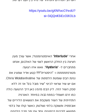
https://youtu.be/gXN9acC9edU?
si=3lQQnKSiEcOlXOLb
אחרי "
Interlude
" האינסטרומנטלי, אשר עורך מעין 
חציצה בין החלק הראשון לשני של האלבום, אנחנו 
מתחברים ל- "
Hysteria
". וואווו איזו רצועה 
מטורפתתתתת ו- "היסטרית"!!!!! קטע אדיר שמציג את 
נגינת הבס שומטת הלסתות של Chris Wolstenholme. 
אם יש שיר שראוי לכינוי "שיר מובל בס" אז זה ללא 
ספק השיר הזה. ליין הבס מזגזג כאן דרך הרצועה כולה 
כמו זרם חשמלי במתח גבוה במיוחד. האנרגיה 
התזזיתית של השיר משקפת את הנושאים הליריים של 
אובססיה ותשוקה בלתי נשלטת, כאשר קולו של בלמי 
מתנשא לגבהים דרמטיים, ויחד עם יתר חברי הלהקה 