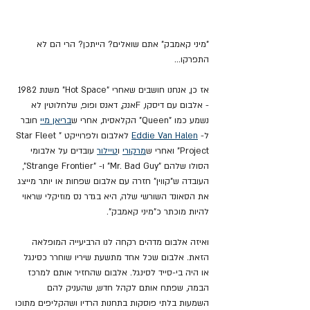
"מיני קאמבק" אתם שואלים? הייתכן? הרי הם לא 
התפרקו...
אז כן, אנחנו חושבים שאחרי "Hot Space" משנת 1982 
- אלבום עם דיסקו, Fאנק, דאנס ופופ, שלחלוטין לא 
נשמע כמו "Queen" הקלאסית, אחרי ש
בריאן מיי
 חובר 
ל- 
Eddie Van Halen
 לאלבום ולפרוייקט "Star Fleet 
Project" ואחרי ש
מרקורי
 ו
טיילור
 עובדים על אלבומי 
הסולו שלהם "Mr. Bad Guy" ו- "Strange Frontier", 
העובדה ש"קווין" חזרה עם אלבום שפחות או יותר מייצג 
את הסאונד השורשי שלה, היא בגדר נס מוזיקלי שראוי 
להיות מוכתר כ"מיני קאמבק".
ואיזה אלבום מדהים רקחה לנו הרביעייה המופלאה 
הזאת. אלבום שכל אחד מתשעת שיריו שוחרר כסינגל 
או היה בי-סייד לסינגל. אלבום שהחזיר אותם למרכז 
הבמה, שפתח אותם לקהל חדש, שהעניק להם 
השמעות בלתי פוסקות בתחנות הרדיו ושהקליפים מתוכו 