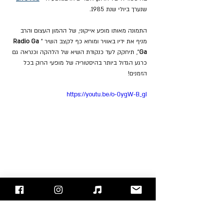
שנערך ביולי שנת 1985.
התמונה מאותו מופע אייקוני, של ההמון העצום והרב 
מניף את ידיו באוויר ומוחא כף לקצב השיר "
Radio Ga 
Ga
", תיחקק לעד כנקודת השיא של הלהקה וכנראה גם 
כרגע הגדול ביותר בהיסטוריה של מופעי הרוק בכל 
הזמנים!
https://youtu.be/o-0ygW-B_gI
להאזנה לאלבום: 
Apple Music
, 
Spotify
.
"עימות חזיתי" - בלוג הרוק של ישראל
אתם מוזמנים לעקוב אחרינו 
בפייסבוק
 / 
אינסטגרם
 ו/או 