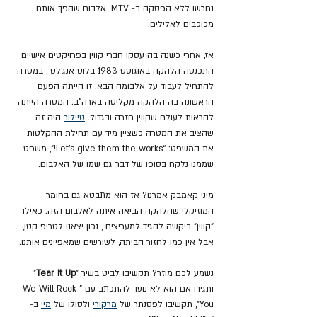
נחרשו ללא הפסקה ב- MTV. אלבום שהפך אותם 
מכוכבים לאלילים.
אז, אחרי כשנה בה עסקו חברי קווין בפרויקטים אישיים, 
התכנסה הלהקה באוגוסט 1983 בלוס אנג'לס , במטרה 
להתחיל לעבוד על אלבומה הבא. זו הייתה הפעם 
הראשונה בה הלהקה מקליטה בארה"ב. המטרה הייתה 
להראות לעולם שקווין חזרה ובגדול. 
טיילור
 היה זה 
שהציב את המטרה כשציין מיד עם תחילת ההקלטות 
את המשפט: “Let’s give them the works!”, משפט 
שממנו נלקח בסופו של דבר גם שמו של האלבום.
מיני קאמבק אמרנו? אז הוא מתבטא גם בחומר 
המוזיקלי שהלהקה הביאה איתה לאלבום הזה. כאילו 
"קווין" ביקשה להגיד למעריצים , נכון יצאנו לטריפ קטן, 
אבל אין כמו לחזור הביתה, לשורשים שמאפיינים אותנו.
נשמע לכם מוזר? תקשיבו לביט בשיר "
Tear It Up
" 
ותגידו אם הוא לא נועד להתכתב עם "We Will Rock 
You", תקשיבו לפסנתר של 
מרקורי
 ולסולו של 
מיי
 ב- 