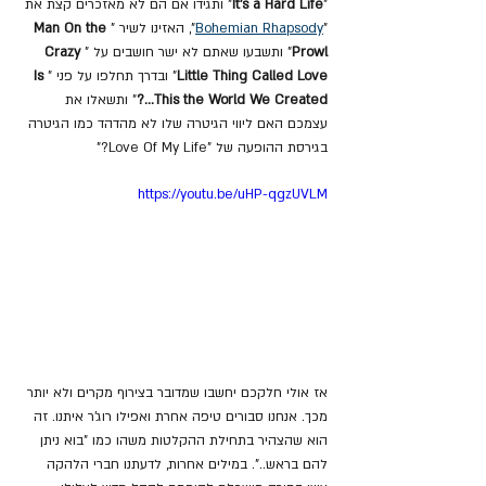
"
It’s a Hard Life
" ותגידו אם הם לא מאזכרים קצת את 
"
Bohemian Rhapsody
", האזינו לשיר "
Man On the 
Prowl
" ותשבעו שאתם לא ישר חושבים על "
Crazy 
Little Thing Called Love
" ובדרך תחלפו על פני "
Is 
This the World We Created...?
" ותשאלו את 
עצמכם האם ליווי הגיטרה שלו לא מהדהד כמו הגיטרה 
בגירסת ההופעה של "Love Of My Life?"
https://youtu.be/uHP-qgzUVLM
אז אולי חלקכם יחשבו שמדובר בצירוף מקרים ולא יותר 
מכך. אנחנו סבורים טיפה אחרת ואפילו רוג'ר איתנו. זה 
הוא שהצהיר בתחילת ההקלטות משהו כמו "בוא ניתן 
להם בראש..". במילים אחרות, לדעתנו חברי הלהקה 