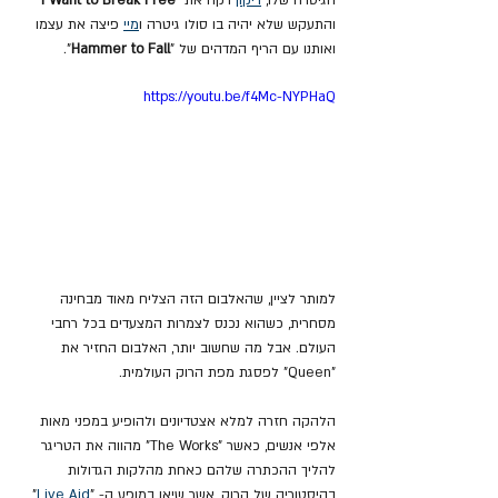
והתעקש שלא יהיה בו סולו גיטרה ו
מיי
 פיצה את עצמו 
ואותנו עם הריף המדהים של "
Hammer to Fall
".
https://youtu.be/f4Mc-NYPHaQ
למותר לציין, שהאלבום הזה הצליח מאוד מבחינה 
מסחרית, כשהוא נכנס לצמרות המצעדים בכל רחבי 
העולם. אבל מה שחשוב יותר, האלבום החזיר את 
"Queen" לפסגת מפת הרוק העולמית.
הלהקה חזרה למלא אצטדיונים ולהופיע במפני מאות 
אלפי אנשים, כאשר "The Works" מהווה את הטריגר 
להליך ההכתרה שלהם כאחת מהלקות הגדולות 
בהיסטוריה של הרוק, אשר שיאו במופע ה- "
Live Aid
" 