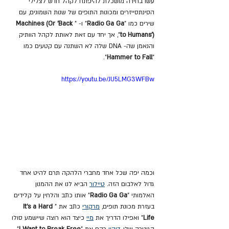
עשו בחירה מושכלת להיפתח לקהל חדש לצלילי 
הסינתסייזרים ומכונות התופים של שנות השמונים, עם 
שירים כמו "
Radio Ga Ga
" ו- "
Machines (Or 'Back 
to Humans')
", אך יחד עם זאת לאותת לקהל הוותיק 
והנאמן שה- DNA שלה לא השתנה עם קטעים כמו 
".
Hammer to Fall
"
https://youtu.be/JU5LMG3WFBw
וכמה יפה שכל אחד מחברי הלהקה תרם להיט אחד 
גדול לאלבום הזה. 
טיילור
 הביא לנו את ההמנון 
האלמותי "
Radio Ga Ga
" אותו כתב והלחין על קלידים 
בעזרת מכונת תופים, 
מרקורי
 כתב את "
It's a Hard 
Life
" ואפילו הדריך את 
מיי
 כיצד הוא רוצה שיישמע סולו 
הגיטרה שלו, 
דיקון
 רקח את "
I Want to Break Free
" 