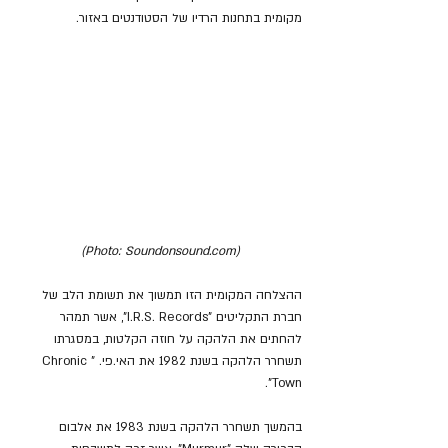
מקומית בתחנות הרדיו של הסטודנטים באזור.
(Photo: Soundonsound.com)
ההצלחה המקומית הזו תמשוך את תשומת הלב של 
חברת התקליטים "I.R.S. Records", אשר תמהר 
להחתים את הלהקה על חוזה הקלטות, במסגרתו 
תשחרר הלהקה בשנת 1982 את האי.פי. "Chronic 
Town".
בהמשך תשחרר הלהקה בשנת 1983 את אלבום 