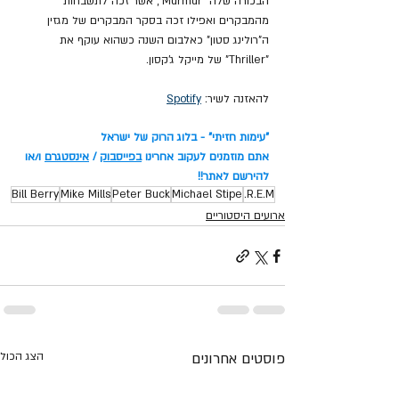
הבכורה שלה "Murmur", אשר זכה לתשבחות 
מהמבקרים ואפילו זכה בסקר המבקרים של מגזין 
ה"רולינג סטון" כאלבום השנה כשהוא עוקף את 
"Thriller" של מייקל ג'קסון.
להאזנה לשיר: 
Spotify
"עימות חזיתי" - בלוג הרוק של ישראל
אתם מוזמנים לעקוב אחרינו 
בפייסבוק
 / 
אינסטגרם
 ו/או 
להירשם לאתר!!
Bill Berry
Mike Mills
Peter Buck
Michael Stipe
R.E.M.
ארועים היסטוריים
פוסטים אחרונים
הצג הכול