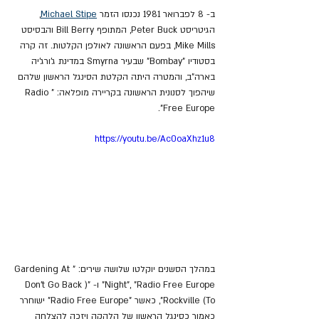
ב- 8 לפברואר 1981 נכנסו הזמר 
Michael Stipe
, 
הגיטריסט Peter Buck, המתופף Bill Berry והבסיסט 
Mike Mills, בפעם הראשונה לאולפן הקלטות. זה קרה 
בסטודיו "Bombay" שבעיר Smyrna במדינת ג'ורג'יה 
בארה"ב, והמטרה היתה הקלטת הסינגל הראשון שלהם 
שיהפוך לסנונית הראשונה בקריירה מופלאה: "Radio 
Free Europe".
https://youtu.be/Ac0oaXhz1u8
במהלך הסשנים יוקלטו שלושה שירים: "Gardening At 
Night", "Radio Free Europe" ו- "(Don't Go Back 
To) Rockville", כאשר "Radio Free Europe" ישוחרר 
כאמור כסינגל הראשון של הלהקה ויזכה להצלחה 