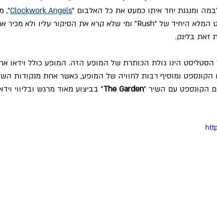
מה ומנגנת יחד איתו כמעט את כל האלבום "
Clockwork Angels
"
, מ
כזכור זה אלבום הקונספט המלא היחיד של "Rush" ומי שלא קרא את הסיקור עלי
 זאת בלינק. 
הסטליסט הינו גולת הכותרת של המופע הזה. המופע כולל וידאו אר
קונספט ומוסיף רבות לחוויה של המופע, כאשר אחת מנקודות השיא 
ם הקונספט עם השיר "
The Garden
" בביצוע מאוד מרגש ובליווי ויד
htt