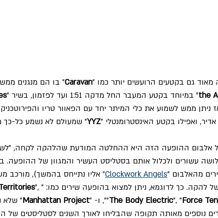
מאוד גם בקטעים הרועשים יותר כמו "
Caravan
" בו הם מנגנים ממש
the A
" במיוחד בקטע המעבר החל מדקה 1:51 ועד לפזמון, בשיר "
es
 ניתן ממש לשמוע את כלי המיתר יחד עם הפאוור טריו והפירוטכניק
דיר, ואפילו בקטע האינסטרומנטלי "
YYZ
" שמעולם לא נשמע כל-כך מ
של אלבום ההופעה הזה היא ההחלטה המודעת שהלהקה לקחה, "לשלו
לושה עשורים ולכלול אותם בסטליסט העשיר והמגוון של ההופעה. באו
ים מהאלבום "
Clockwork Angels
"
 אליו נתייחס בהמשך), מורכב מ
 של להקה. כך לדוגמא, ניתן למצוא בהופעה שירים כמו: "
", 
Territories
Force Ten
", "
The Body Electric
"
", ו- "
Manhattan Project
" שלא נ
רים נוספים מאותה תקופה שהבליחו לאורך השנים לסטליסטים של הל