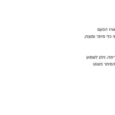
שזו הפעם 
דות הלהקה, בה היא חולקת את הבמה עם נגנים נוספים. אנסמבל הכולל 10 נגני כלי מיתר ומנצח, 
 ואת השירים קדימה. ניתן לשמוע 
המיתר פשוט 