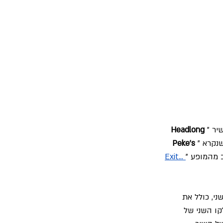
יר "
Headlong 
נקרא "
Peke's 
ב מהמופע "
Exit... 
. השני, כולל את 
ו השני של 