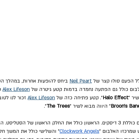
לל הפעם סולו קצר של 
Neil Peart
 ביחס להופעות אחרות, במהלך הש
אלבום כולל גם הפתעה נחמדה בדמות קטע גיטרה של 
Alex Lifeson
 ש
יר "
Halo Effect
". קטע פתיחה כזה של 
Alex Lifeson
 זכור לנו לטו
Broon's Ban
" היווה מבוא לשיר "
The Trees
".
גירסת הדיסק של האלבום כוללת 3 דיסקים. הראשון כולל את החלק הראשון של הסטליסט
שמרכזו האלבום "
Clockwork Angels
" והשלישי כולל את המשך חלק