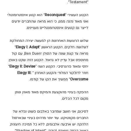
"Testament". 
הקטע העשירי "
Reconquest
" הוא קטע אינסטרומנטלי 
ואני מאוד נהנה ממנו, כי הוא מראה שהחברים יודעים 
לייצר גם קטעים אינסטרומנטליים מעניינים.
שלוש הרצועות האחרונות הן למעשה יצירה המחולקת 
לשלושה חלקים. הקטע הראשון "
Elegy I: Adapt
" 
מראה צד קצת שונה של הסולן Ben Duerr, עם קול 
מחוספס אבל עדיין לא גראול. הקטע הזה שקט באופן 
יחסי ומאוד פרוגרסיבי. הקטע השני "
Elegy II: Devise
" 
חוזר לדת'קור המלודי והקטע האחרון "
Elegy III: 
Overcome
" ממשיך את הקו של קודמו. 
ההפקה בעיניי מהוקצעת והמיקס מאוד מאוזן ונותן 
מקום לכל הכלים. 
לסיכום, אני חושב שמדובר באלבום פשוט נפלא של 
החברים מקונטיקט. עוד יותר מדהים בעיניי שבארסנל 
הלהקה יש ארבעה אלבומים, ללא כל תמיכה חיצונית, 
כאשר הרמה נשארת גבוהה. "Shadow of Intent" 