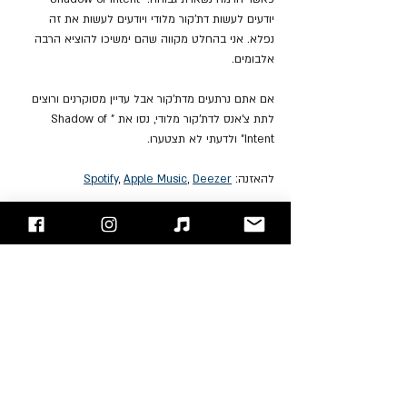
יודעים לעשות דת'קור מלודי ויודעים לעשות את זה 
נפלא. אני בהחלט מקווה שהם ימשיכו להוציא הרבה 
אלבומים. 
אם אתם נרתעים מדת'קור אבל עדיין מסוקרנים ורוצים 
לתת צ'אנס לדת'קור מלודי, נסו את "Shadow of 
Intent" ולדעתי לא תצטערו. 
להאזנה: 
Deezer
, 
Apple Music
, 
Spotify
"עימות חזיתי" - בלוג הרוק של ישראל
אתם מוזמנים לעקוב אחרינו 
בפייסבוק
 / 
אינסטגרם
 ו/או 
להירשם לאתר!!
Chris Wiseman
Ben Duerr
Shadow of Intent
Chuck Billy
סקירת אלבומים