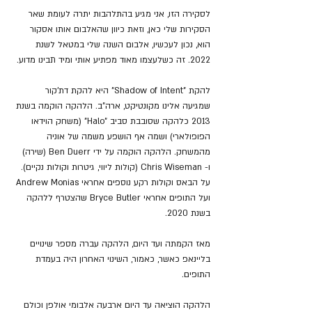
לסקירה הזו, אני מגיע בהתלהבות יתרה לעומת שאר 
הסקירות שלי כאן, וזאת כיוון שהאלבום אותו אסקור 
הוא, נכון לעכשיו, אלבום השנה שלי במטאל לשנת 
2022. זה כשלעצמו מאוד מפתיע אותי ומיד תבינו מדוע. 
להקת "Shadow of Intent" היא להקת דת'קור 
שמגיעה אלינו מקונטיקט, ארה"ב. הלהקה הוקמה בשנת 
2013 כלהקה שסובבת סביב "Halo" (משחק הוידאו 
הפופולארי) ושמה אף הושפע משמה של אוניה 
מהמשחק. הלהקה הוקמה על ידי Ben Duerr (שירה) 
ו- Chris Wiseman (קולות ליווי, גיטרות וקולות נקיים). 
על הבאס וקולות רקע נוספים אחראי Andrew Monias 
ועל התופים אחראי Bryce Butler שהצטרף ללהקה 
בשנת 2020. 
מאז הקמתה ועד היום, הלהקה עברה מספר שינויים 
בליינאפ כאשר, כאמור, השינוי האחרון היה בעמדת 
התופים. 
הלהקה הוציאה עד היום ארבעה אלבומי אולפן וכולם 