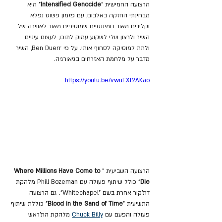
הרצועה החמישית "
Intensified Genocide
" היא 
מבחינתי החזקה באלבום, עם פזמון פשוט נפלא 
וקלידים מאוד דומיננטיים שמוסיפים מאוד לאווירה של 
השיר ולרצון שלי לשקוע עמוק לתוכו, לעצום עיניים 
ולתת למוסיקה לסחוף אותי. על פי Ben Duerr, השיר 
מדבר על מלחמת האזרחים בגיאורגיה. 
https://youtu.be/vwuEXf2AKao
הרצועה השביעית "
Where Millions Have Come to 
Die
" כולל שיתוף פעולה עם Phill Bozeman מלהקת 
דת'קור אחרת בשם "Whitechapel". גם הרצועה 
התשיעית "
Blood in the Sand of Time
" כוללת שיתוף 
פעולה והפעם עם 
Chuck Billy
 מלהקת הת'ראש 