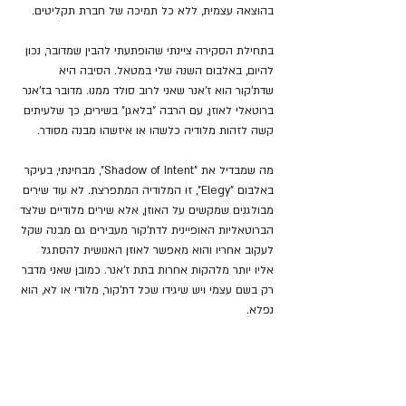
בהוצאה עצמית, ללא כל תמיכה של חברת תקליטים. 
בתחילת הסקירה ציינתי שהופתעתי להבין שמדובר, נכון 
להיום, באלבום השנה שלי במטאל. הסיבה היא 
שדת'קור הוא ז'אנר שאני לרוב סולד ממנו. מדובר בז'אנר 
ברוטאלי לאוזן, עם הרבה "בלאגן" בשירים, כך שלעיתים 
קשה לזהות מלודיה כלשהו או איזשהו מבנה מסודר. 
מה שמבדיל את "Shadow of Intent", מבחינתי, בעיקר 
באלבום "Elegy", זו המלודיה המתפרצת. לא עוד שירים 
מבולגנים שמקשים על האוזן, אלא שירים מלודיים שלצד 
הברוטאליות האופיינית לדת'קור מעבירים גם מבנה שקל 
לעקוב אחריו והוא מאפשר לאוזן האנושית להסתגל 
אליו יותר מלהקות אחרות בתת ז'אנר. כמובן שאני מדבר 
רק בשם עצמי ויש שיגידו שכל דת'קור, מלודי או לא, הוא 
נפלא.