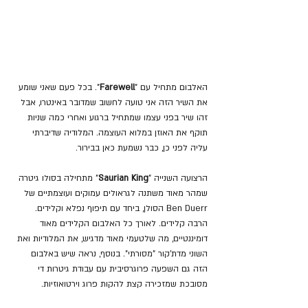
האלבום מתחיל עם "
Farewell
". בכל פעם שאני שומע 
את השיר הזה אני טועה לחשוב שמדובר באינטרו, אבל 
זהו שיר בפני עצמו שמתחיל ברגוע ואחרי כמה שניות 
תוקף את האוזן במלוא העוצמה. המלודיה שדיברתי 
עליה לפני כן, כבר נשמעת כאן בבירור. 
הרצועה השנייה "
Saurian King
" מתחילה בסולו גיטרה 
שמהר מאוד משתנה לגראולים עמוקים ועוצמתיים של 
Ben Duerr הסולן, ביחד עם תיפוף נפלא וקלידים. 
הרבה קלידים. לאורך כל האלבום הקלידים מאוד 
דומיננטיים, מה שלטעמי מאוד מדגיש, את המלודיות ואת 
השוני מדת'קור "מסורתי". בנוסף, נראה שיש באלבום 
הזה גם השפעה פרוגרסיבית עם עבודת גיטרות די 
מסובכת שמזכירה קצת להקות פרוג וירטואוזיות. 