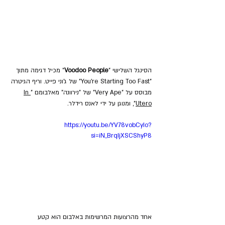
הסינגל השלישי "
Voodoo People
" מכיל דגימה מתוך 
"You're Starting Too Fast" של ג'וני פייט. וריף הגיטרה 
מבוסס על "Very Ape" של "נירוונה" מאלבומם "
In 
Utero
", ומנוגן על ידי לאנס רידלר.
https://youtu.be/YV78vobCyIo?
si=iN_BrqIjXSCShyP8
אחד מהרצועות המרשימות באלבום הוא קטע 