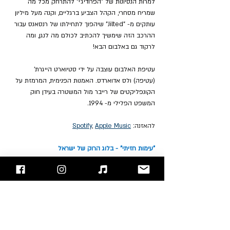
למרות הנסיונות של "הפרודיג'י" להתרחק מכל מה 
שמריח מסחרי, הקהל הצביע ברגליים, וקנה מעל מיליון 
עותקים מ- "Jilted" שיהפוך לתחילתו של רנסאנס עבור 
ההרכב הזה שימשיך להכתיב לכולם מה לנגן, ומה 
לרקוד גם באלבום הבא!
עטיפת האלבום עוצבה על ידי סטיוארט הייגרת' 
(עטיפה) ולס אדוארדס. האמנות הפנימית, המרמזת על 
הקונפליקטים של רייבר מול המשטרה בעידן חוק 
המשפט הפלילי מ- 1994.
להאזנה: 
Apple Music
, 
Spotify
"עימות חזיתי" - בלוג הרוק של ישראל
אתם מוזמנים לעקוב אחרינו 
בפייסבוק
 / 
אינסטגרם
 ו/או 
להירשם לאתר
Liam Howlett
Keith Flint
The Prodigy
Moti Kupfer
Leeroy Thornhill
Maxim Reality
סקירת אלבומים