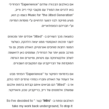
אם באלבום הבכורה שלהם "Experience" הפרודיג'י 
באו להרים את המורל עם מקצבי קידי רייב ורייב, 
"Music for "the Jilted Generation כשמו כן הוא, 
מציע מוזיקה לבני הנוער הדחויים ע"י מוסדות המדינה 
וע"י חבריהם הפופולאריים.
כתוצאה מכך השירים ב- "Jilted" אפלים יותר ומכוונים 
לעבר תרבות האקסטזי ממנו יצאה הלהקה, כשלצד 
המנוני רחבות סוחפים ואנרגטיים, האולט מנפק גם צד 
מורכב ומגוון יותר של הפרודיג'י, שמנסים כאן לראשונה 
לשלב אלקטרוניקה עם גיטרות, ומייצרים את הגרסה 
המוקדמת של הברייקביט עם המקצבים השבורים.
אם בדמדומי הסיקור על "Experience" הפניתי מבט 
אל העתיד של האולט וחבריו כמזהי טרנדים לפני כולם, 
אז ב- "Jilted" הם מביאים איתם קבלות בדמות אלבום 
שמשלב אלמנטים של רייב, ברייקביט, טכנו, והארדקור.
האלבום נפתח ב- "
Intro
" קצר: "So I've decided to 
take my work back underground, To stop it 