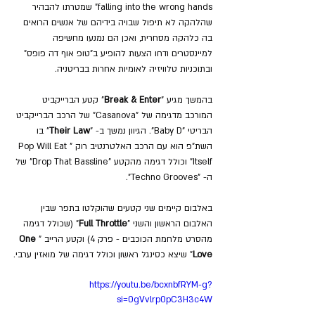
falling into the wrong hands" שמטרתו להבהיר 
שהלהקה לא תיפול שבויה בידיהם של אנשים הרואים 
בה כלהקה מסחרית, ואכן הם נמנעו מחשיפה 
למיינסטרים ודחו הצעות להופיע ב"טופ אוף דה פופס" 
ובתוכניות טלוויזיה לאומיות אחרות בבריטניה.
בהמשך מגיע "
Break & Enter
" קטע הברייקביט 
המורכב מדגימה של "Casanova" של הרכב הברייקביט 
הבריטי "Baby D". הגיוון נמשך ב- "
Their Law
" בו 
השת"פ הוא עם הרכב האלטרנטיב רוק "Pop Will Eat 
Itself" וכולל דגימה מהקטע "Drop That Bassline" של 
ה- "Techno Grooves".
באלבום קיימים שני קטעים שהוקלטו בתפר שבין 
האלבום הראשון והשני "
Full Throttle
" (שכולל דגימה 
מהסרט מלחמת הכוכבים - פרק 4) וקטע הרייב "
One 
Love
" שיצא כסינגל ראשון וכולל דגימה של מואזין ערבי.
https://youtu.be/bcxnbfRYM-g?
si=0gVvlrp0pC3H3c4W