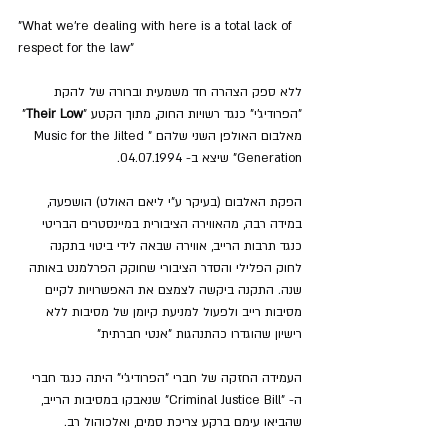
"What we're dealing with here is a total lack of 
respect for the law"
ללא ספק הצהרה חד משמעית וברורה של להקת 
"הפרודיג'י" כנגד רשויות החוק, מתוך הקטע "
Their Low
" 
מאלבום האולפן השני שלהם "Music for the Jilted 
Generation" שיצא ב- 04.07.1994.
הפקת האלבום (בעיקר ע"י ליאם האולט) הושפעה, 
במידה רבה, מהאווירה הציבורית במיינסטרים הבריטי 
כנגד תרבות הרייב, אווירה שבאה לידי ביטוי בתקנה 
לחוק הפלילי והסדר הציבורי שחוקק הפרלמנט באותה 
שנה. התקנה ביקשה לצמצם את האפשרויות לקיים 
מסיבות רייב ולפעול למניעת קיומן של מסיבות ללא 
רישיון שהוגדרו כהתנהגות "אנטי חברתית"
העמידה החזקה של חברי "הפרודיג'י" היתה כנגד חברי 
ה- "Criminal Justice Bill" שנאבקו במסיבות הרייב, 
שהביאו עימם ברקע צריכת סמים, ואלכוהול רב.