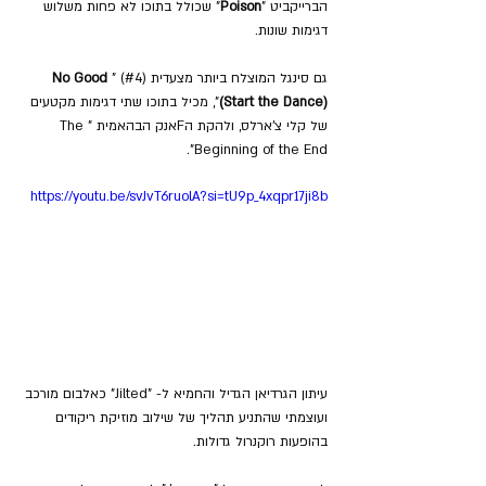
הברייקביט "
Poison
" שכולל בתוכו לא פחות משלוש 
דגימות שונות.
גם סינגל המוצלח ביותר מצעדית (#4) "
No Good 
(Start the Dance)
", מכיל בתוכו שתי דגימות מקטעים 
של קלי צ'ארלס, ולהקת הFאנק הבהאמית "The 
Beginning of the End".
https://youtu.be/svJvT6ruolA?si=tU9p_4xqpr17ji8b
עיתון הגרדיאן הגדיל והחמיא ל- "Jilted" כאלבום מורכב 
ועוצמתי שהתניע תהליך של שילוב מוזיקת ריקודים 
בהופעות רוקנרול גדולות.