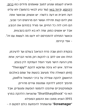
תיארנו לעצמנו שנגיע למצב שאומנים גדולים כמו 
ברוס 
דיקינסון
, ו
דייויד בואי
 (עוד נגיע לבואי בהמשך) יחוו עלינו 
דעה חיובית או דעה כלשהי. יש אנשים, שכאשר אתה 
נותן להם קצת תהילה ועושר הם מרגישים הכי טבעי, 
הם חיכו לזה כל החיים, אני מוריד בפניהם את הכובע. 
אבל יש אנשים כמונו, שזה לא בא להם בטבעיות, 
וכאשר התחלנו להתפרסם לא ידענו מה לעשות עם זה". 
- אנדי קיירנס.
בנקודת הזמן שבה פרח הגראנג' בעולם ועד לדעיכתו, 
החלו אט אט לזנב בו להקות רוק מהאי הבריטי, אחת 
מהן הגיעה הישר מעיר הנמל העתיקה לרן בצפון 
אירלנד. איש לא ציפה שדווקא להקת "?Therapy" 
(סימן השאלה נולד מעיצוב בטעות של שמם באלבום 
הראשון), להקה שגדלה על ברכי המטאל והPאנק, 
תהפוך לפתע ללהקה שמנגנת שירים מהירים, 
וקומוניקטיביים שיהפכו להמנוני הופעות ומצעדים, אבל 
האי.פי "ShortSharpShock" שהוציאה הלהקה במרץ 
1993 הוציא מתוכו את ההמנון המופלא 
"
Screamager
" שהשתחל להפתעת כולם למקום ה - 