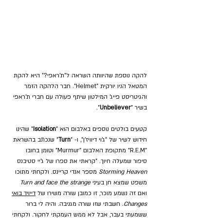
להקה נוספת שהיוותה השראה ל"ת'ראפי?" היא להקת 
המטאל הניו יורקית "Helmet". חבר הלהקה הזמר 
והגיטריסט פייג' המילטון שיתף פעולה עם חברי ת'ראפי 
בשיר "
Unbeliever
".
קטעים בולטים נוספים באלבום הוא "
Isolation
" שהינו 
חידוש לשיר של "ג'וי דיוויז'ן", ו- "
Turn
" שנכתב בהשראת 
"R.E.M" מתקופת האלבום "Murmur" וטומן בחובו 
סיפור שמעלה חיוך. "קראתי את ספרו של ג'יי סטיבנס 
Storming Heaven
 מספר אנדי קריינס. ולקחתי מתוכו 
משפט שמצא חן בעיני 
Turn and face the strange
ואם זה נשמע מוכר, זו כמובן שורה משירו של 
דייויד בואי
Changes
. חשבתי שזו שורה מגניבה. והיה לי ברור 
ששמעתי בעבר, אבל לא ממש העמקתי לחקור. ולקחתי 