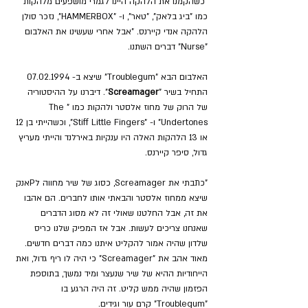
"כשהקמנו את הלהקה היינו לגמרי מושפעים מלהקות 
כמו "ביג בלאק", "טאר", ו- "HAMMERBOX", נזכר סולן 
הלהקה אנדי קיירנס. "אבל אחרי שעשינו את האלבום 
"Nurse" דברים השתנו.
האלבום הבא "Troublegum" שיצא ב- 07.02.1994 
התחיל בשיר "
Screamager
". דיברנו על ההיסטוריה 
של הרוק של מחוז אלסטר ולהקות כמו "The 
Undertones" ו- "Stiff Little Fingers", וכשהייתי בן 12 
או 13 הלהקות האלה היו ענקיות באירלנד והייתי מעריץ 
גדול, סיפר קיירנס.
"כתבתי את Screamager, כסוג של שיר מחווה לPאנק 
שיצא ממחוז אלסטר והבאתי אותו לחברים. הם אהבו 
את זה, אבל החלטנו שאולי זה לא מסוג הדברים 
שאנחנו צריכים לעשות. אבל אז המפיק שלנו כריס 
שלדון שהיה אמור להקליט איתנו כמה דברים חדשים. 
מאוד אהב את "Screamager" כי היה לו ריף גדול, ואת 
הייחודיות ההיא של שיר שנעצר ומיד נמשך, בתוספת 
הפזמון שהיה ממש קליט. זה היה הרגע בו 
"Troublegum" קרם עור וגידים.