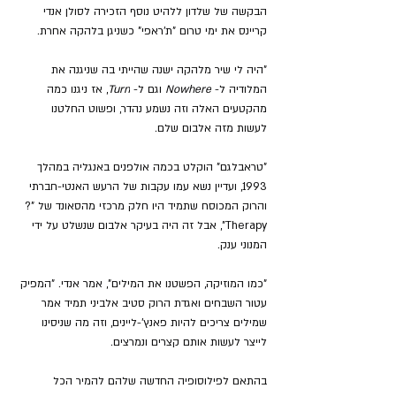
הבקשה של שלדון ללהיט נוסף הזכירה לסולן אנדי 
קריינס את ימי טרום "ת'ראפי" כשניגן בלהקה אחרת.
"היה לי שיר מלהקה ישנה שהייתי בה שניגנה את 
המלודיה ל- 
Nowhere
 וגם ל- 
Turn
, אז ניגנו כמה 
מהקטעים האלה וזה נשמע נהדר, ופשוט החלטנו 
לעשות מזה אלבום שלם.
"טראבלגם" הוקלט בכמה אולפנים באנגליה במהלך 
1993, ועדיין נשא עמו עקבות של הרעש האנטי-חברתי 
והרוק המכוסח שתמיד היו חלק מרכזי מהסאונד של "?
Therapy", אבל זה היה בעיקר אלבום שנשלט על ידי 
המנוני ענק.
"כמו המוזיקה, הפשטנו את המילים", אמר אנדי. "המפיק 
עטור השבחים ואגדת הרוק סטיב אלביני תמיד אמר 
שמילים צריכים להיות פאנץ'-ליינים, וזה מה שניסינו 
לייצר לעשות אותם קצרים ונמרצים.
בהתאם לפילוסופיה החדשה שלהם להמיר הכל 