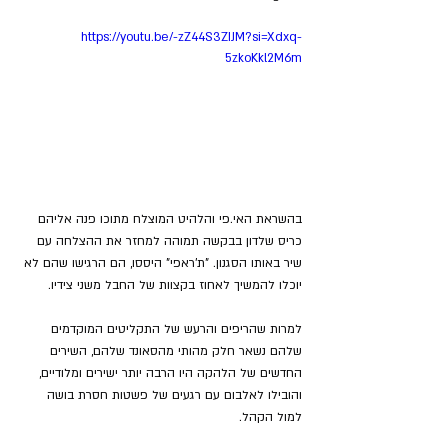
https://youtu.be/-zZ44S3ZIJM?si=Xdxq-
5zkoKkl2M6m
בהשראת האי.פי והלהיט המוצלח מתוכו פנה אליהם 
כריס שלדון בבקשה תמוהה למחזר את ההצלחה עם 
שיר באותו הסגנון. "ת'ראפי" היססו, הם הרגישו שהם לא 
יוכלו להמשיך לאחוז בקצוות של החבל משני צידיו.
למרות שהריפים והרעש של התקליטים המוקדמים 
שלהם נשאר חלק מהותי מהסאונד שלהם, השירים 
החדשים של הלהקה היו הרבה יותר ישירים ומלודיים, 
והובילו לאלבום עם רגעים של פשטות חסרת בושה 
למול הקהל.