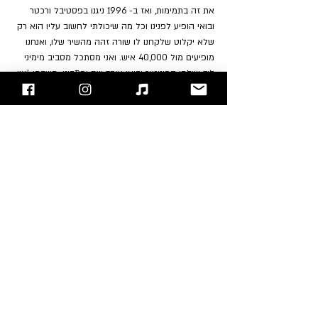
את זה בתמימות, ואז ב- 1996 ניגנו בפסטיבל ורכטר 
ובואי הופיע לפנינו וכל מה שיכולתי לחשוב עליו הוא רק 
שלא יקלוט שלקחנו לו שורה זהה מהשיר שלו, ואנחנו 
מופיעים מול 40,000 איש. ואני מסתכל מסביב מימיני 
ליד שולחן המוניטור ובואי עומד שם ומתבונן. חשבתי, 'אוי 
אלוהים. אוי אלוהים.’ הסתכלתי שוב שני שירים מאוחר 
יותר, ממש לפני שניגנו את 
Turn
, והוא נעלם. ניגשתי אל 
הבחור שהיה ליד המוניטור ושאלתי אותו האם זה היה 
בואי? והאם הוא אמר עלינו משהו?' והבחור ענה זה היה 
הוא, וכל מה שהוא אמר עליכם היה טוב "להקה נהדרת. 
הרבה אנרגיה".
עטיפת האלבום העבירה היטב את תחושת השובבות 
הזדונית שבעבעה מתחת לפני השטח של המנגינות 
הקליטות והמהירות של האלבום. היא נוצרה על ידי 
(ובכיכובו) של הצלם נייג'ל רולף, שצילם גבר עירום עם 
ראש תקוע בפח האשפה. "נייג'ל היה אמן פרפורמנס 
ועיצוב", הסביר אנדי. "הוא עשה סדרת תמונות שבה 
כיסה את עצמו בצבע לבן והתגלגל בנסורת. דיברנו איתו 
על המחזה הזה של סמואל בקט, "Endgame", שמציג 