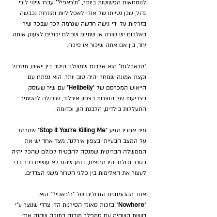
לנוסחאות הפשוטות ביותר, "ת'ראפי?" עברו שינוי לירי 
גדול, שכן נטייתו של אנדי לאפלוליות ומוזרות נכבשה 
בזריזות על ידי גישה חדשה שגרמה לכך שבכל שיר 
באלבום יש שורה או שתיים שכולם יכולים לצעוק אותה 
יחד, בין אם אתה שיכור או פיכח.
"טראבלגם" הוא אלבום שמשלב היטב בין ייאוש, תסכול 
וקצת אמונה שמחר יהיה טוב יותר. הוא נפתח עם 
הייאוש המכרסם של "
Hellbelly
" עם שיר שעוסק 
בצביעות של הנצרות בצפון אירלנד, שיכולה להסתיר 
התעללות בילדים, הלבנת הון, וכדומה.
מיד אחריו מגיע "
Stop It You're Killing Me
" שמרמז 
על המצב הבעייתי בצפון אירלנד. מצד אחד יש את 
הממשלה הבריטית שמנסה להבטיח לכולם שהכל יהיה 
בסדר וכולם יהיו מרוצים, בזמן שהם לא עושים דבר כדי 
לעצור את האלימות בין פלגי הטרור משני הצדדים.
אחד מההמנונים הגדולים של "ת'ראפי?" הוא 
"
Nowhere
" בזכות סאונד הסירנות הדו צדדי שנוצר ע"י 
דוושת השהיה עם סמפלר מובנה בתוכה שקנה אנדי 