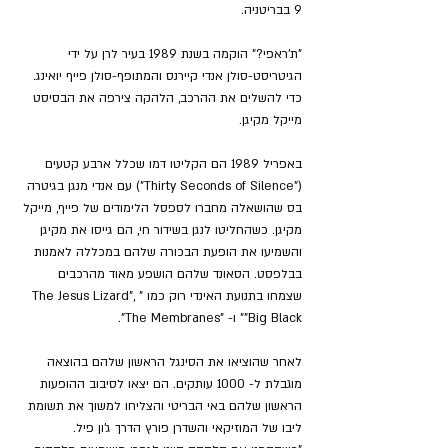
9 בבריטניה.
"ת'ראפי?" הוקמה בשנת 1989 בעיר לרן על ידי 
הגיטריסט-סולן אנדי קיירנס והמתופף-סולן פייף יואינג. 
כדי להשלים את ההרכב, הלהקה צירפה את הבסיסט 
מייקל מקיגן.
באפריל 1989 הם הקליטו דמו שכלל ארבע קטעים 
("Thirty Seconds of Silence") עם אנדי מנגן בגיטרה 
בס שהושאלה מחברו לספסל הלימודים של פייף, מייקל 
מקיגן. כשהחליטו לנגן בשידור חי, הם גייסו את מקיגן 
והשמיעו את הופעת הבכורה שלהם במכללה לאמנות 
בבלפסט. הסאונד שלהם הושפע מאוד מהרכבים 
שצמחו בתנועת האינדי רוק כמו "The Jesus Lizard", 
"Big Black" ו- "The Membranes".
לאחר שהוציאו את הסינגל הראשון שלהם בהוצאה 
מוגבלת ל- 1000 עותקים. הם יצאו לסיבוב ההופעות 
הראשון שלהם באי הבריטי והצליחו למשוך את תשומת 
ליבו של המוזיקאי והשדרן פורץ הדרך ג'ון פיל.