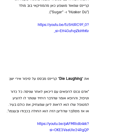
קריינס שמאוד מושפע כאן מהמוזיקאי בוב מולד 
("Hüsker Dü" ו- "Sugar").
https://youtu.be/5z5HJRC9F_0?
si=EH4GufvpZkiHhKv_
את "
Die Laughing
" קריינס מבסס על סיפור אירי ישן:
"אדם נכנס לרופאים עם דיכאון לאחר שניסה כל כדור 
וטיפול, והרופא אומר שהדבר היחיד שנותר לו להציע 
למטופל שלו הוא לראות ליצן שמצחיק את כולם בעיר. 
או אז מסתבר שהליצן הזה הוא החולה בכבודו ובעצמו".
https://youtu.be/pAFMRidb4kk?
si=OKE3VaaUIe24RgQP