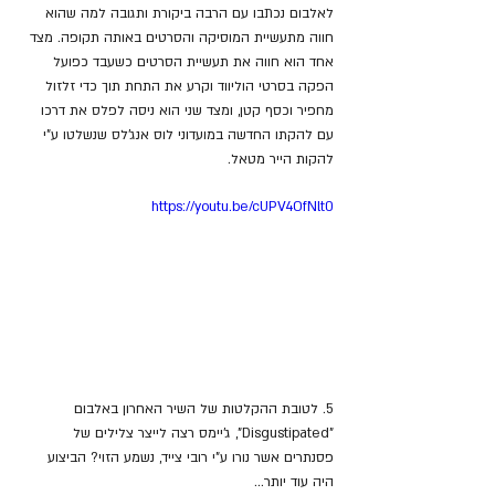
לאלבום נכתבו עם הרבה ביקורת ותגובה למה שהוא 
חווה מתעשיית המוסיקה והסרטים באותה תקופה. מצד 
אחד הוא חווה את תעשיית הסרטים כשעבד כפועל 
הפקה בסרטי הוליווד וקרע את התחת תוך כדי זלזול 
מחפיר וכסף קטן, ומצד שני הוא ניסה לפלס את דרכו 
עם להקתו החדשה במועדוני לוס אנג'לס שנשלטו ע"י 
להקות הייר מטאל.
https://youtu.be/cUPV4OfNlt0
5. לטובת ההקלטות של השיר האחרון באלבום 
"Disgustipated", ג'יימס רצה לייצר צלילים של 
פסנתרים אשר נורו ע"י רובי צייד, נשמע הזוי? הביצוע 
היה עוד יותר...