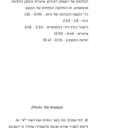
הקלטות של רעשים, דיבורים, צרצרים וכמובן ההודעה 
מהמשיבון. וזו החלוקה הפנימית של הקטע:
כלי הקשה והקלטה של חיות - 0:00 - 1:10
כרוז - 1:11 - 2:32
ה"שיר" כולל הירי בפסנתרים - 2:33 - 6:45
צרצרים - 6:46 - 13:50
הודעה במשיבון - 13:51 - 15:47
(Photo: Gie Knaeps)
10. למי שתהה מה פשר כותרת שם השיר 
"4°", אז 
ג'יימס הסביר שהיא נובעת מהעובדה שחלל פי הטבעת 