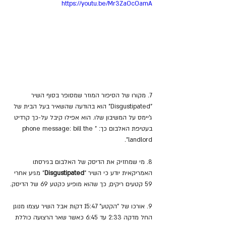
https://youtu.be/Mr3ZaOcOamA
7. מקורו של הסיפור המוזר שמסופר בסוף השיר 
"Disgustipated" הוא בהודעה שהשאיר בעל הבית של 
ג'יימס על המשיבון שלו. הוא אפילו קיבל על-כך קרדיט 
בעטיפת האלבום כך: "phone message: bill the 
landlord".
8. מי שמחזיק את הדיסק של האלבום בגירסתו 
האמריקאית יודע כי השיר "
Disgustipated
" מגיע אחרי 
59 קטעים ריקים, כך שהוא מופיע כקטע 69 של הדיסק.
9. אורכו של "הקטע" 15:47 דקות אבל השיר עצמו מנוגן 
החל מדקה 2:33 עד 6:45 כאשר שאר הרצועה כוללת 