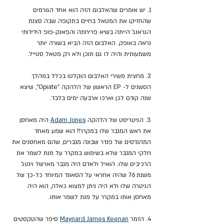
1. יש אומרים שהאלבום הזה הוא אחד הגורמים 
שהחזיקו את המטאל בחיים בתקופה שבה סצנת 
הגראנג' הייתה בשיא פריחתה והפאנק-פופ הידידותי 
נראה באופק. האלבום הזה הביא בשורה יותר 
משמעותית והיה לו גם תוכן ולא רק מטאל סטייל.
2. מחצית משירי האלבום הוקלטו בכלל במהלך 
הסשנים ל- EP הראשון של הלהקה "Opiate", שיצא 
שנה קודם לכן וארכו ארבעה ימים בלבד.
3. הגיטריסט של הלהקה 
Adam Jones
 היה מאחסן 
את ראש המגבר שלו במקרר!! הוא שמע מאחד 
המהנדסים של פנדר שבונה מגברים, שהם מאחסנים את 
חלקי המגבר שלא בשימוש במקרר על מנת לשמר את 
הרכיבים שלו. הואיל ולאדם היה מגבר מארשל וינטג' 
משנת 76 שהיה אחראי על הסאונד המיוחד כל-כך של 
הגיטרה שלו ולא היה ניתן למצוא כאלה, הוא היה 
מאחסן אותו במקרר על מנת לשמר אותו.
4. הזמר 
Maynard James Keenan
 סיפר שהטקסטים 