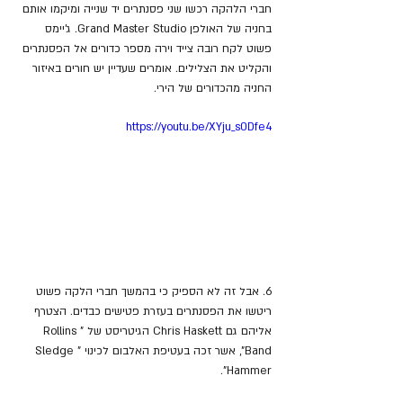
חברי הלהקה רכשו שני פסנתרים יד שנייה ומיקמו אותם 
בחניה של האולפן Grand Master Studio. ג'יימס 
פשוט לקח רובה צייד וירה מספר כדורים אל הפסנתרים 
והקליט את הצלילים. אומרים שעדיין יש חורים באיזור 
החניה מהכדורים של הירי.
https://youtu.be/XYju_s0Dfe4
6. אבל זה לא הספיק כי בהמשך חברי הלקה פשוט 
ריטשו את הפסנתרים בעזרת פטישים כבדים. הצטרף 
אליהם גם 
Chris Haskett
 הגיטריסט של "
Rollins 
Band", אשר זכה בעטיפת האלבום לכינוי "Sledge 
Hammer".