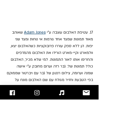
17. עטיפת האלבום עוצבה ע"י 
Adam Jones
 שאוהב 
מאוד תמונות שמצד אחד גורמות אי נוחות ומצד שני 
יפות. הן ללא ספק עוררו פרובוקציות כשהאלבום יצא, 
וולמארט וקיי-מארט הורידו את האלבום מהמדפים 
והחרימו אותו לאור התמונות. למי שלא מכיר, האלבום 
כולל תמונות של: גבר רזה וערום מחובק ע"י אישה 
שמנה וערומה, צילום רנטגן של גבר עם ויברטור שממוקם 
בפי הטבעת וחזיר מגולח עם שם האלבום מונח על 
מזלגות. לאור ההחרמה של הרשתות הוציאה הלהקה 
גרסה נוספת של האלבום עם עטיפה לבנה וכיתוב שחור 
שמודיע לרוכש שאם הוא ישלח את טופס הבקשה 
שבאלבום הוא יקבל את העטיפה המקורית בדואר ללא 
עלות.
18. אגב, החזיר המופיע על עטיפת האלבום הוא של 
הגיטריסט 
Adam Jones
.