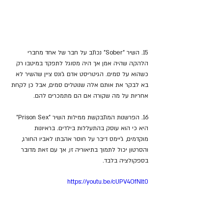
15. השיר "Sober" נכתב על חבר של אחד מחברי 
הלהקה שהיה אמן אך היה מסוגל לתפקד במיטבו רק 
כשהוא על סמים. הגיטריסט אדם ג'ונס ציין שהשיר לא 
בא לבקר את אותם אלה שנוטלים סמים, אבל כן לקחת 
אחריות על מה שקורה אם הם מתמכרים להם.
16. הפרשנות המתבקשת ממילות השיר "Prison Sex" 
היא כי הוא עוסק בהתעללות בילדים. בראיונות 
מוקדמים, ג'יימס דיבר על חוסר אהבתו לאביו החורג, 
והסרטון יכול לתמוך בתיאוריה זו, אך עם זאת מדובר 
בספקולציה בלבד.
https://youtu.be/cUPV4OfNlt0