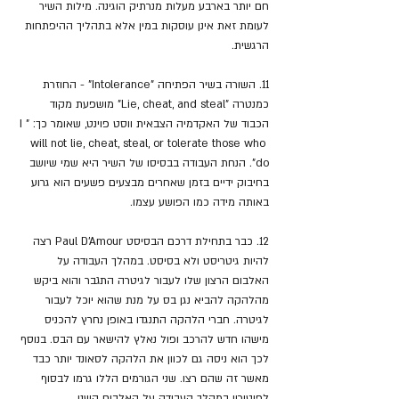
חם יותר בארבע מעלות מנרתיק הוגינה. מילות השיר 
לעומת זאת אינן עוסקות במין אלא בתהליך ההיפתחות 
הרגשית.
11. השורה בשיר הפתיחה "Intolerance" - החוזרת 
כמנטרה "Lie, cheat, and steal" מושפעת מקוד 
הכבוד של האקדמיה הצבאית ווסט פוינט, שאומר כך: "I 
will not lie, cheat, steal, or tolerate those who 
do". הנחת העבודה בבסיסו של השיר היא שמי שיושב 
בחיבוק ידיים בזמן שאחרים מבצעים פשעים הוא גרוע 
באותה מידה כמו הפושע עצמו.
12. כבר בתחילת דרכם הבסיסט Paul D’Amour רצה 
להיות גיטריסט ולא בסיסט. במהלך העבודה על 
האלבום הרצון שלו לעבור לגיטרה התגבר והוא ביקש 
מהלהקה להביא נגן בס על מנת שהוא יוכל לעבור 
לגיטרה. חברי הלהקה התנגדו באופן נחרץ להכניס 
מישהו חדש להרכב ופול נאלץ להישאר עם הבס. בנוסף 
לכך הוא ניסה גם לכוון את הלהקה לסאונד יותר כבד 
מאשר זה שהם רצו. שני הגורמים הללו גרמו לבסוף 
לפיטוריו במהלך העבודה על האלבום השני.