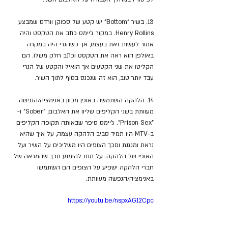
13. בשיר "Bottom" יש קטע של ספוקן וורדס שמבצע 
Henry Rollins. במקור ג'יימס כתב את הטקסט והיה 
אמור לעשות זאת בעצמו, אך כשהנרי היה במקרה 
באולפן הוא ראה את הטקסט וכתב חלק משלו. הם 
הקליטו את שני הקטעים אך הואיל והקטע של הנרי 
עבד יותר טוב, הוא זה שנכנס בסוף לתוך השיר.
14. הלהקה השתמשה באופן מכוון באנימציה/הנפשה 
מעוותת בשני הקליפים שליוו את האלבום, "Sober" ו- 
"Prison Sex". ג'יימס סיפר שבאותה תקופה הקליפים 
ב-MTV היו תמיד סביב הלהקה עצמה, על איך שהיא 
נראת ומנגנת ומכך הצופים היו משליכים על השיר ועל 
האופי של הלהקה. על מנת להימנע מכך שהמראה של 
חברי הלהקה ישפיע על הצופים הם השתמשו 
באנימציה/הנפשה מעוותת.
https://youtu.be/nspxAG12Cpc