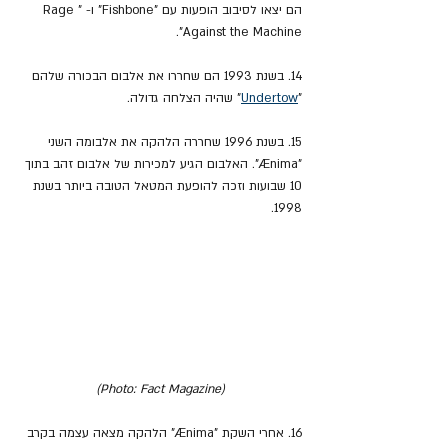
הם יצאו לסיבוב הופעות עם "Fishbone" ו- "Rage 
Against the Machine".
14. בשנת 1993 הם שחררו את אלבום הבכורה שלהם 
"
Undertow
" שהיה הצלחה גדולה. 
15. בשנת 1996 שחררה הלהקה את אלבומה השני 
"Ænima". האלבום הגיע למכירות של אלבום זהב בתוך 
10 שבועות וזכה להופעת המטאל הטובה ביותר בשנת 
1998.
(Photo: Fact Magazine)
16. אחרי השקת "Ænima" הלהקה מצאה עצמה בקרב 