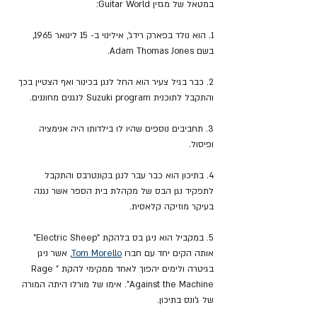
במטאל של מגזין Guitar World:
1. הוא נולד בפארק רידג', אילינוי ב- 15 לינואר 1965, 
בשם Adam Thomas Jones.
2. כבר בגיל צעיר הוא החל לנגן בכינור ואף הצטיין בכך 
והתקבל לתוכנית Suzuki program לנגנים מחוננים.
3. תחביבים נוספים שהיו לו בילדותו היה אנימציה 
ופיסול.
4. בתיכון הוא כבר עבר לנגן בקונטרבס והתקבל 
לתפקיד נגן הבס של מקהלת בית הספר אשר נגנה 
בעיקר מוזיקה קלאסית.
5. במקביל הוא ניגן בס בלהקת "Electric Sheep" 
אותה הקים יחד עם חברו 
Tom Morello
,
 אשר ניגן 
בגיטרה ולימים יהפוך לאחד ממקימי להקת "Rage 
Against the Machine". אימו של מורלו היתה המורה 
של ג'ונס בתיכון.