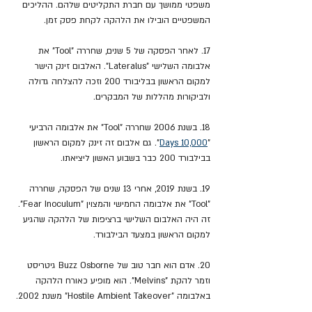
משפטי ממושך עם חברת התקליטים שלהם. ההליכים 
המשפטיים הובילו את הלהקה לקחת פסק זמן.
17. לאחר הפסקה של 5 שנים, שחררה "Tool" את 
אלבומה השלישי "Lateralus". האלבום זינק הישר 
למקום הראשון בבליבורד 200 וזכה להצלחה גדולה 
ולביקורות מהללות של המבקרים. 
18. בשנת 2006 שחררה "Tool" את אלבומה הרביעי 
"
10,000 Days
". גם אלבום זה זינק למקום הראשון 
בבילבורד 200 כבר בשבוע האשון ליציאתו. 
19. בשנת 2019, אחרי 13 שנים של הפסקה, שחררה 
"Tool" את אלבומה החמישי והמצוין "Fear Inoculum". 
זה היה האלבום השלישי ברציפות של הלהקה שהגיע 
למקום הראשון במצעד הבילבורד.
20. אדם הוא חבר טוב של Buzz Osborne גיטריסט 
וזמר להקת "Melvins". הוא מופיע כאורח הלהקה 
באלבומה "Hostile Ambient Takeover" משנת 2002.