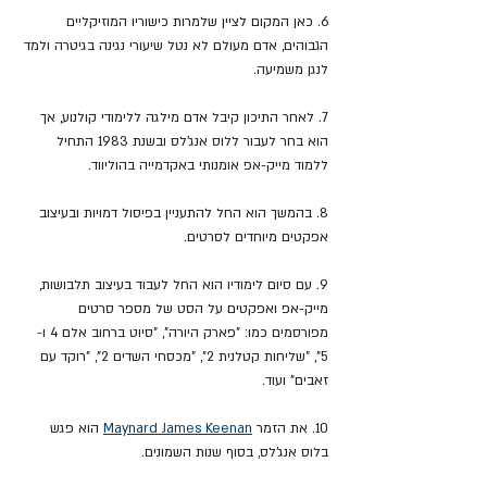
6. כאן המקום לציין שלמרות כישוריו המוזיקליים 
הגבוהים, אדם מעולם לא נטל שיעורי נגינה בגיטרה ולמד 
לנגן משמיעה.
7. לאחר התיכון קיבל אדם מילגה ללימודי קולנוע, אך 
הוא בחר לעבור ללוס אנג'לס ובשנת 1983 התחיל 
ללמוד מייק-אפ אומנותי באקדמייה בהוליווד.
8. בהמשך הוא החל להתעניין בפיסול דמויות ובעיצוב 
אפקטים מיוחדים לסרטים.
9. עם סיום לימודיו הוא החל לעבוד בעיצוב תלבושות, 
מייק-אפ ואפקטים על הסט של מספר סרטים 
מפורסמים כמו: "פארק היורה", "סיוט ברחוב אלם 4 ו- 
5", "שליחות קטלנית 2", "מכסחי השדים 2", "רוקד עם 
זאבים" ועוד.
10. את הזמר 
Maynard James Keenan
 הוא פגש 
בלוס אנג'לס, בסוף שנות השמונים.