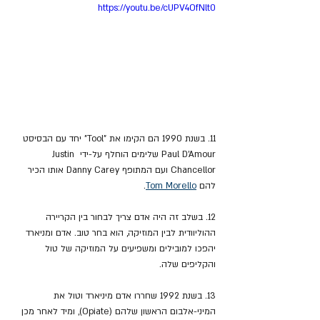
https://youtu.be/cUPV4OfNlt0
11. בשנת 1990 הם הקימו את "Tool" יחד עם הבסיסט 
Paul D'Amour שלימים הוחלף על-ידי Justin 
Chancellor ועם המתופף Danny Carey אותו הכיר 
להם 
Tom Morello
.
12. בשלב זה היה אדם צריך לבחור בין הקריירה 
ההוליוודית לבין המוזיקה, הוא בחר טוב. אדם ומניארד 
יהפכו למובילים ומשפיעים על המוזיקה של טול 
והקליפים שלה.
13. בשנת 1992 שחררו אדם מיניארד וטול את 
המיני-אלבום הראשון שלהם (Opiate), ומיד לאחר מכן 