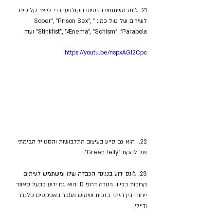
21. ג'ונס משתמש בניסיונו הקולנועי כדי לייצר קליפים 
לשירים של טול כמו: "Sober", "Prison Sex", 
"Stinkfist", "Ænema", "Schism", "Parabola ועוד.
https://youtu.be/nspxAG12Cpc
22.  הוא גם סייע בעיצוב התלבושות והסטייל הבימתי 
של להקת "Green Jellÿ".
23. ג'ונס ידוע בנגינה הכבדה שלו ומשתמש לעיתים 
קרובות בכיוון גיטרה דרופ D. הוא גם ידוע כבעל סאונד 
ייחודי בין היתר בזכות שימוש מוגבר באפקטים פלנג'ר 
ודיילי.