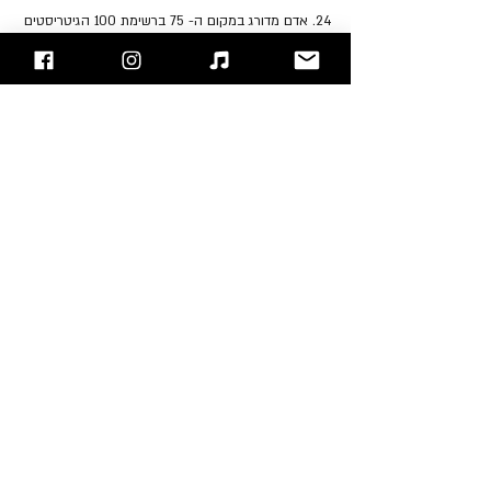
24. אדם מדורג במקום ה- 75 ברשימת 100 הגיטריסטים 
הגדולים בכל הזמנים של מגזין הרולינג סטון.
25. הוא גם מדורג במקום התשיעי ברשימת הגיטריסטים 
הגדולים במטאל של מגזין "Guitar World".
"עימות חזיתי" - בלוג הרוק של ישראל
אתם מוזמנים לעקוב אחרינו 
בפייסבוק
 / 
אינסטגרם
 ו/או 
להירשם לאתר!!
Adam Jones
Maynard James Keenan
Tool
Tom Morello
סקירת אמנים
פוסטים אחרונים
הצג הכול