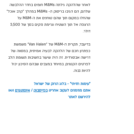
לאחר שהלהקה גילתה M&Ms חומים בחדר ההלבשה 
שלהם, הם הגיבו בריסוק ה- M&Ms במהלך "קרב אוכל" 
שהחלו במקום תוך שהם טוחנים את ה-M&M על 
הרצפה אל תוך השטיח וגרימת נזקים בסך של 3,500 
דולר.
בדיעבד, תקרית ה-M&M של "Van Halen" משמשת 
כפתרון חכם של הלהקה לבעיה אמיתית, במסווה של 
דרישה אבסורדית. זה היה שיעור בחשיבות תשומת הלב 
לפרטים הקטנים, במיוחד במצבים שבהם הסיכון יכול 
להיות גבוה.
"עימות חזיתי" - בלוג הרוק של ישראל
אתם מוזמנים לעקוב אחרינו 
בפייסבוק
 / 
אינסטגרם
 ו/או 
להירשם לאתר