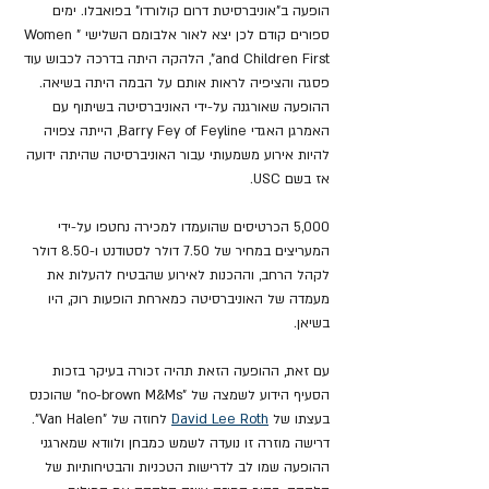
הופעה ב"אוניברסיטת דרום קולורדו" בפואבלו. ימים 
ספורים קודם לכן יצא לאור אלבומם השלישי "Women 
and Children First", הלהקה היתה בדרכה לכבוש עוד 
פסגה והציפיה לראות אותם על הבמה היתה בשיאה. 
ההופעה שאורגנה על-ידי האוניברסיטה בשיתוף עם 
האמרגן האגדי Barry Fey of Feyline, הייתה צפויה 
להיות אירוע משמעותי עבור האוניברסיטה שהיתה ידועה 
אז בשם USC.
5,000 הכרטיסים שהועמדו למכירה נחטפו על-ידי 
המעריצים במחיר של 7.50 דולר לסטודנט ו-8.50 דולר 
לקהל הרחב, וההכנות לאירוע שהבטיח להעלות את 
מעמדה של האוניברסיטה כמארחת הופעות רוק, היו 
בשיאן. 
עם זאת, ההופעה הזאת תהיה זכורה בעיקר בזכות 
הסעיף הידוע לשמצה של "no-brown M&Ms" שהוכנס 
בעצתו של 
David Lee Roth
 לחוזה של "Van Halen". 
דרישה מוזרה זו נועדה לשמש כמבחן ולוודא שמארגני 
ההופעה שמו לב לדרישות הטכניות והבטיחותיות של 