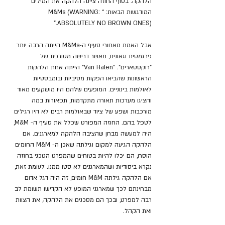
הלהקה. בסוף החוזה ציינה הלהקה את המילים 
המודגשות הבאות: “M&Ms (WARNING: 
ABSOLUTELY NO BROWN ONES).”
אבל האמת מאחורי סעיף ה-M&Ms הייתה הרבה יותר 
פרגמטית וגאונית, מאשר דרישה מטורפת של 
"רוקסטארים". "Van Halen" הייתה אחת הלהקות 
הראשונות שהביאו הפקות מסיביות ובומבסטיות 
לאולמות בינוניים. המופעים שלהם היו מושקעים מאוד 
והציגו מערכות תאורה מתקדמות, תפאורות במה 
מורכבות ושפע של ציוד שבאולמות רבים לא היו רגילים 
לטפל בהם. החוזה המפורט שכלל את סעיף ה- M&M, 
היה למעשה מבחן שהציבה הלהקה למארגנים. אם 
הלהקה הגיעה למקום וגילתה שאכן ה- M&M החומים 
הוסרו, הם יכלו להיות בטוחים שהמפרט הטכני בחוזה 
נקרא ביסודיות ושהמארגנים לא סטו ממנו. לעומת זאת, 
אם הלהקה גילתה M&M חומים, זה היה דגל אדום 
מבחינתם לכך שמארגני המופע לא הקדישו תשומת לב 
רבה למפרט, ובכך הם מסכנים את הלהקה, את הצוות 
ואת הקהל.