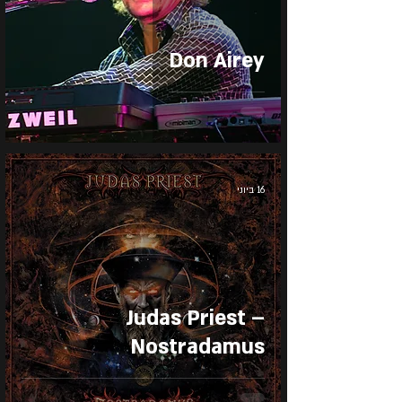
Don Airey
16 ביוני
Judas Priest –
Nostradamus