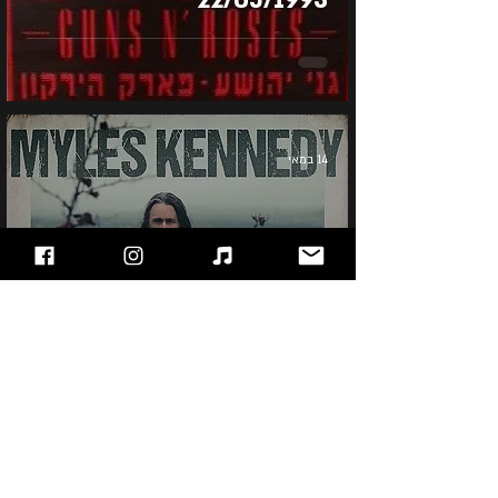
14 במאי
Myles Kennedy - The
Ides Of March