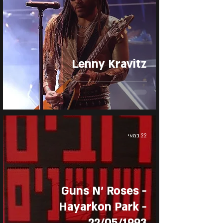
Lenny Kravitz
22 במאי
Guns N' Roses -
Hayarkon Park -
22/05/1993