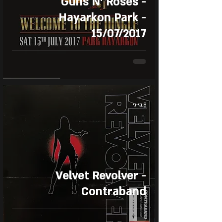
Guns N' Roses -
Hayarkon Park -
15/07/2017
8 ביוני
Velvet Revolver -
Contraband