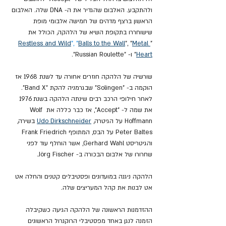
ולהתקבע. האלבום שהגדיר את ה- DNA שלה. האלבום 
הראשון ברצף מדהים של חמישה אלבומי מופת 
שישוחררו בתקופת השיא של הלהקה, הכולל את 
Restless and Wild
"
,
 "
Balls
to the Wall
",
 "
Metal 
"
Heart
" ו- "Russian Roulette".
שורשיה של הלהקה חוזרים אחורה עד לשנת 1968 אז 
הוקמה ב- "Solingen" שבגרמניה להקת "Band X". 
לאחר חילופי הרכב רבים שינתה הלהקה בשנת 1976 
את שמה ל- "Accept", אז כבר כללה את Wolf 
Hoffmann על הגיטרה, 
Udo Dirkschneider
 בשירה, 
Peter Baltes על הבס, המתופף Frank Friedrich 
והגיטריסט Gerhard Wahl, אשר הוחלף עוד לפני 
שחרורו של אלבום הבכורה ב- Jörg Fischer.
הלהקה ניגנה במועדונים ופסטיבלים קטנים והחלה אט 
אט לבנות את קהל המעריצים שלה.
ההזדמנות הראשונה של הלהקה הגיעה כשקיבלה 
הזמנה לנגן באחד מפסטיבלי הרוקנרול הראשונים 