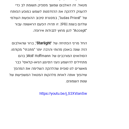
מטאל. זה האלבום שמשך מספיק תשומת לב כדי 
להעניק ללהקה את ההזדמנות לשמש כמופע הפותח 
של "Judas Priest", במסגרת סיבוב ההופעות העולמי 
שלהם בשנת 1981. זו תהיה הפעם הראשונה עבור 
"Accept" לנגן מחוץ לגבולות אירופה.
החל מריף הפתיחה של "
Starlight
", ברור שהאלבום 
הזה שונה באופן מהותי והרבה יותר "מתכתי" מקודמו. 
הסולואים המורכבים של Wolf Hoffmann, בהם 
מתחילים להישמע ניצני הסיגנון הניאו-קלאסי' כבר 
מאשרים לנו סופית שהלהקה השלימה את המהפך 
שיהפוך אותה לאחת מלהקות המטאל המשפיעות של 
שנות השמונים.
https://youtu.be/j_S2XVJanSw