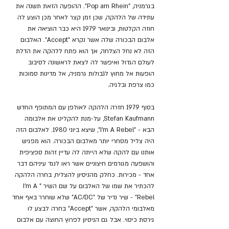
בגרמניה, "Pop am Rhein". ההופעה הזאת תשנה את 
עתידה של הלהקה, שכן זמן קצר לאחר מכן הוצע לה 
חוזה הקלטות, ובינואר 1979 היא כבר הוציאה את 
אלבום הבכורה שלה אשר נקרא "Accept". האלבום 
הזה לא נחל הצלחה, אך הוא פתח ללהקה את הדלת 
לעולם הגדול ואיפשר לה לצאת לראשונה לסיבוב 
הופעות אל מחוץ לגבולות גרמניה, אל מדינות סמוכות 
כמו צרפת ובלגיה.
בסוף 1979 חזרה הלהקה לאולפן עם המתופף החדש 
Stefan Kaufmann, על-מנת להקליט את אלבומה 
הבא - "I'm A Rebel", שיצא ביוני 1980. לאלבום הזה 
היה צליל מסחרי יותר מאלבום הבכורה. הוא מפגיש 
אותנו עם להקה שלא הייתה לה עדיין זהות ספציפית 
והושפעה מגורמים חיצוניים אשר ראו לנגד עיניהם דבר 
אחד - מכירות. כחלק מהניסיון להצליח, בחרה הלהקה 
להכתיר את שמו של האלבום על שם השיר "I'm A 
Rebel" - שיר נדיר של "AC/DC" שלא שוחרר באף אחד 
מאלבומי הלהקה, אשר "Accept" בחרה לבצע לו 
גירסת כיסוי. אבל גם הניסיון לפרוץ החוצה עם אלבום 