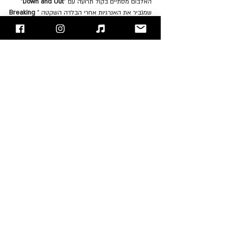
האלבום מסתיים בקול תרועה עם "
Down and Out
" 
שמגביר את האנרגיות אחרי הבלדה השקטה "
Breaking 
".
Up Again
האלבום "Breaker" אינו נמנה על אלבומיה המושלמים 
של הלהקה, אבל יש לו חשיבות היסטורית עצומה 
בתהליך ההתפתחות של הלהקה. השינוי התודעתי 
שעברה הלהקה במהלך הקלטת האלבום הזה והבחירה 
המודעת ללכת עם הלב ולעדכן את הסאונד והסגנון 
המוזיקלי, הם שיצעידו את "Accept" לאלבומי המופת 
שיגיעו בהמשך הדרך.
להאזנה לאלבום: 
Spotify
.
"עימות חזיתי" - בלוג הרוק של ישראל
אתם מוזמנים לעקוב אחרינו 
בפייסבוק
 / 
אינסטגרם
 ו/או 
להירשם לאתר
Peter Baltes
Wolf Hoffmann
Udo Dirkschneider
Accept
Jörg Fischer
סקירת אלבומים