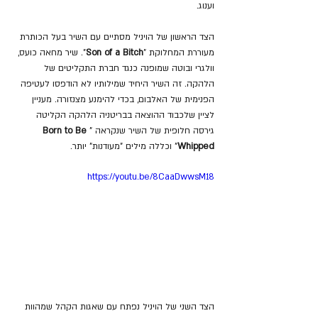
וענוג.
הצד הראשון של הויניל מסתיים עם השיר בעל הכותרת 
מעוררת המחלוקת "
Son of a Bitch
". שיר מחאה כועס, 
וולגרי ובוטה שמופנה כנגד חברת התקליטים של 
הלהקה. זה השיר היחיד שמילותיו לא הודפסו לעטיפה 
הפנימית של האלבום, בכדי להימנע מצנזורה. מעניין 
לציין שלכבוד ההוצאה בבריטניה הלהקה הקליטה 
גירסה חלופית של השיר שנקראה "
Born to Be 
Whipped
" וכללה מילים "מעודנות" יותר.
https://youtu.be/8CaaDwwsM18
הצד השני של הויניל נפתח עם שאגות הקהל שמהוות 