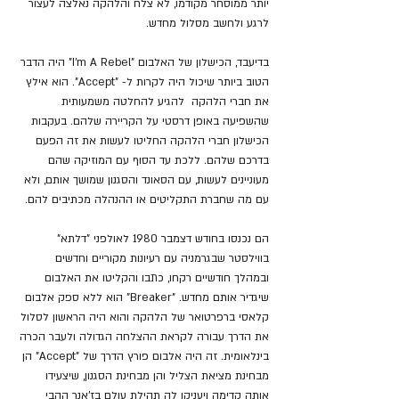
יותר ממוסחר מקודמו, לא צלח והלהקה נאלצה לעצור 
לרגע ולחשב מסלול מחדש.
בדיעבד, הכישלון של האלבום "I'm A Rebel" היה הדבר 
הטוב ביותר שיכול היה לקרות ל- "Accept". הוא אילץ 
את חברי הלהקה  להגיע להחלטה משמעותית 
שהשפיעה באופן דרסטי על הקריירה שלהם. בעקבות 
הכישלון חברי הלהקה החליטו לעשות את זה הפעם 
בדרכם שלהם. ללכת עד הסוף עם המוזיקה שהם 
מעוניינים לעשות, עם הסאונד והסגנון שמושך אותם, ולא 
עם מה שחברת התקליטים או ההנהלה מכתיבים להם.
הם נכנסו בחודש דצמבר 1980 לאולפני "דלתא" 
בווילסטר שבגרמניה עם רעיונות מקוריים וחדשים 
ובמהלך חודשיים רקחו, כתבו והקליטו את האלבום 
שיגדיר אותם מחדש. "Breaker" הוא ללא ספק אלבום 
קלאסי ברפרטואר של הלהקה והוא היה הראשון לסלול 
את הדרך עבורה לקראת ההצלחה הגדולה ולעבר הכרה 
בינלאומית. זה היה אלבום פורץ הדרך של "Accept" הן 
מבחינת מציאת הצליל והן מבחינת הסגנון, שיצעידו 
אותה קדימה ויעניקו לה תהילת עולם בז'אנר ההבי 