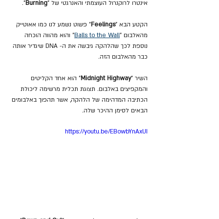
אינטרו לרוקנרול העוצמתי והאנרגטי של "
Burning
".
הקטע הבא "
Feelings
" פשוט נשמע לנו כמו אאוטייק 
מהאלבום "
Balls to the Wall
"
 והוא מהווה הוכחה 
נוספת לכך שהלהקה גיבשה את ה- DNA שיגדיר אותה 
כבר מהאלבום הזה.
השיר 
"
Midnight Highway
" הוא אחד הקליטים 
והמקפיצים באלבום. תצוגת תכלית מרשימה ליכולת 
הכתיבה המדהימה של הלהקה, אשר תהפוך באלבומים 
הבאים לסימן ההיכר שלה.
https://youtu.be/EBowbYnAxUI