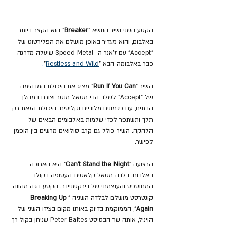
הקטע השני ושיר הנושא "
Breaker
" הוא הקצר ביותר 
באלבום, והוא מגדיר באופן מושלם את הפלירטוט של 
"Accept" עם ז'אנר ה- Speed Metal שיעלה מדרגה 
כבר באלבומה הבא "
Restless and Wild
"
.
השיר 
"
Run If You Can
" מציג את היכולת המדהימה 
של "Accept" לשלב הבי מטאל מנסר וצורם במהלך 
הבתים, עם פזמונים מלודיים וקליטים. היכולת הזאת רק 
תלך ותשתפר לכדי שלמות באלבומים הבאים של 
הלהקה. השיר כולל גם קרב סולואים מרשים בין הופמן 
לפישר.
הרצועה "
Can't Stand the Night
" היא הארוכה 
באלבום. בלדה מטאל קלאסית העטופה בקולו 
המחוספס והעוצמתי של דירקשניידר. הקטע הזה מהווה 
קונטרסט מושלם לבלדה השניה "
Breaking Up 
Again
", הממוקמת בדיוק באותו מקום בצידו השני של 
הויניל, אותה שר הבסיסט Peter Baltes שניחן בקול רך 