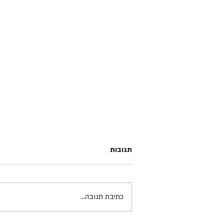
תגובות
Yes - Yessongs
כתיבת תגובה...