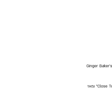
Ginger Baker's Air Force, 
הוא נכנס לנעליו הגדולות של Bill Bruford במהלך סיבוב ההופעות של האלבום "Close To The Edge" ומאז 