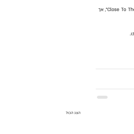
בשנת 2022 הוא היה אמור לצאת עם הלהקה לסיבוב הופעות לציון 50 שנה לאלבום "Close To The Edge", אך 
הצג הכול