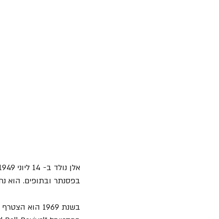
בפסנתר ובתופים. הוא נח
בשנת 1969 הוא הצטרף ל- "Plastic Ono Band" של 