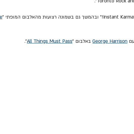
ne
George Harrison
 באלבום "
All Things Must Pass
".