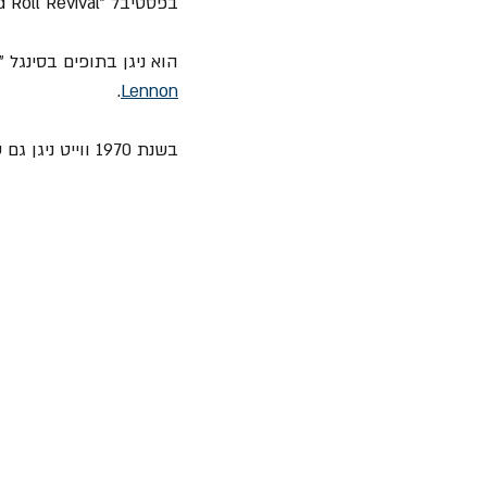
בפסטיבל "Toronto Rock and Roll Revival". 
הוא ניגן בתופים בסינגל "Instant Karma!" ובהמשך גם בשמונה רצועות מהאלבום המופתי "
.
Lennon
בשנת 1970 ווייט ניגן גם עם 