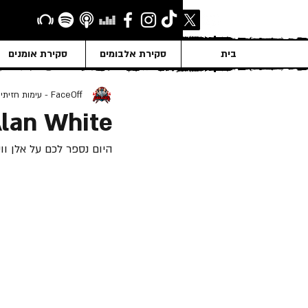
בית
סקירת אלבומים
סקירת אומנים
FaceOff - עימות חזיתי
lan White
היום נספר לכם על אלן ווייט, המת