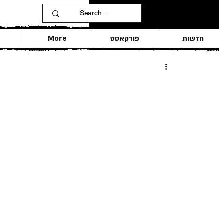
חדשות
פודקאסט
More