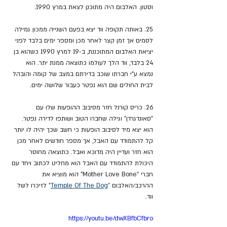
וסטון. האלבום היה מתוכנן לצאת במרץ 1990.
25. באותה תקופה ווד יצא בפעם השנייה ממכון גמילה 
לסמים אך זמן קצר לאחר מכן ומספר ימים בלבד לפני 
יציאת האלבום המתוכננת, ב-19 למרץ 1990 כשהוא בן 
24 בלבד, ווד הלך לעולמו כתוצאה ממנת יתר. הוא 
נמצא ע"י חברתו שוכב בדירתם במצב של קומה והובהל 
לבית החולים שם הוא נפטר כעבור שלושה ימים.
26. כריס קורנל חזר מסיבוב ההופעות שלו עם 
"סאונדגרדן" וגילה שחברו הטוב ושותפו לדירה נפטר. 
הוא יצא מיד לסיבוב הופעות כי חשב שכך יהיה לו יותר 
קל להתמודד עם האבל, אך מספר חודשים לאחר מכן 
הוא חזר ועדיין היה מדוכא ואבל. כתוצאה מחוסר 
היכולת להתמודד עם האבל הוא מחליט לכתוב ויחד עם 
חברי "Mother Love Bone" הוא מוציא את 
ההרכב/האלבום 
"
Temple Of The Dog
"
 לזיכרו לשל 
ווד.
https://youtu.be/dwXBfbCfbro