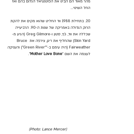
מהר מאוד הם הבינו את הפוטנציאל הגלום בהם ואז 
החל השינוי...
20. בתחילת 1988 ווד החליט שהוא מקים את להקת 
הרוק הגדולה באמריקה של שנות ה-90. הרביעייה 
שכללה את ווד, ג'ף, סטון ו-Greg Gilmore (הגיע מ-
Skin Yard) שהחליף את ריגן, צירפה את Bruce 
Fairweather (היה עימם ב-""Green River") והעניקה 
לעצמה את השם "
Mother Love Bone
".
(Photo: Lance Mercer)