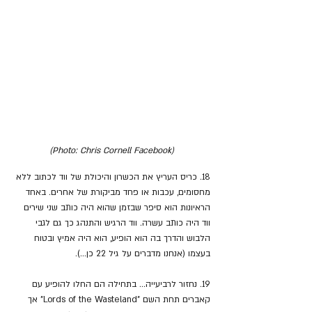
(Photo: Chris Cornell Facebook)
18. כריס העריץ את הכשרון והיכולת של ווד לכתוב ללא 
מחסומים, עכבות או פחד מביקורת של אחרים. באחד 
הראיונות הוא סיפר שבזמן שהוא היה כותב שני שירים 
ווד היה כותב עשרה. ווד הרגיש והתנהג כך גם לגבי 
הלבוש והדרך בה הוא הופיע, הוא היה אמיץ ובטוח 
בעצמו (אנחנו מדברים על גיל 22 כן...).
19. נחזור לרביעייה... בתחילה הם החלו להופיע עם 
קאברים תחת השם "Lords of the Wasteland" אך 