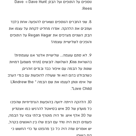
נוספים על התופים ועל הבס, Dave Hunt ו-Dave 
Rees.
8. שני החברים הנוספים נשארים להופעה אחת בלבד 
ועוזבים את הלהקה. אנדרו מחליט לקחת על עצמו את 
הבס, השניים מצרפים את Regan Hagar על התופים 
והופכים לשלישיית עוצמה!
9. לא סתם עוצמה... שלישיית אלטר אגו עוצמתית! 
בהשראת Kiss, השלושה לובשים (תרתי משמע) דמויות 
שונות על הבמה עם איפור כבד ובגדים זוהרים, 
כשהבולט בהם הוא ווד שעולה להופעות עם בגדי הערב 
של אימו ונותן לעצמו את שם הבמה “L'Andrew the 
Love Child”.
10. הלהקה הייתה ידועה בהופעות הגרנדיוזיות שהפכו 
כל מועדון של 20 איש בסיאטל להרגיש כמו אצטדיון 
של 20 אלף איש. ווד היה מוטרף ובלתי צפוי על הבמה, 
פעמים רבות היה נודד עם הבס שלו בין האנשים בקהל, 
יש אומרים שזה היה כל כך מהפנט עד כדי החשש כי 
הם כושפו.