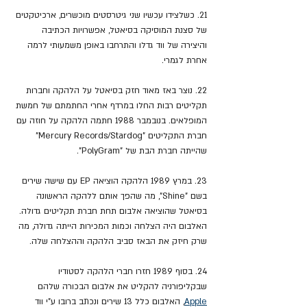
21. כשלצידו עכשיו שני גיטרסטים מוכשרים, ארכיטקטים 
של סצנת המוסיקה בסיאטל, אפשרויות הכתיבה 
והיצירה של ווד גדלו והתרחבו באופן משמעותי לרמה 
אחרת לגמרי.
22. נוצר באז מאוד חזק בסיאטל על הלהקה וחברות 
תקליטים רבות החלו במרדף אחרי החתמתם של חמשת 
המופלאים. בנובמבר 1988 חתמה הלהקה על חוזה עם 
חברת התקליטים "Mercury Records/Stardog" 
שהייתה חברת הבת של "PolyGram".
23. במרץ 1989 הלהקה הוציאה EP עם שישה שירים 
בשם "Shine", מה שהפך אותם ללהקה הראשונה 
בסיאטל שהוציאה אלבום תחת חברת תקליטים גדולה. 
האלבום היה הצלחה וכמות המכירות הייתה גדולה, מה 
שרק חיזק את הבאז סביב הלהקה וההצלחה שלה.
24. בסוף 1989 חזרו חברי הלהקה לסטודיו 
שבקליפורניה להקליט את אלבום הבכורה שלהם 
Apple
, האלבום כלל 13 שירים ונכתב ברובו ע"י ווד 