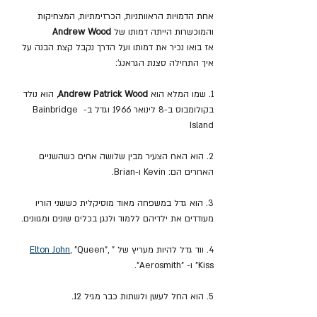
אחת הדמויות הראוותניות, הכרזימתיות, המצחיקות 
והמוכשרות הייתה דמותו של 
Andrew Wood
אז בואו נכיר את דמותו ועל הדרך נקבל קצת הבנה על 
איך התחילה סצנת הגראנג':
1. שמו המלא הוא 
Andrew Patrick Wood
, הוא נולד 
בקולומבוס ב-8 לינואר 1966 וגדל ב- Bainbridge 
Island 
2. הוא האח הצעיר מבין שלושה אחים כשהשניים 
האחרים הם: Kevin ו-Brian.
3. הוא גדל במשפחה מאוד מוסיקלית כששני הוריו 
מעודדים את ילדיהם ללמוד ולנגן בכלים שונים ומגוונים.
4. ווד גדל להיות מעריץ של "
, "Queen", 
Elton John
"Kiss ו- "Aerosmith".
5. הוא החל לעשן ולשתות כבר מגיל 12.