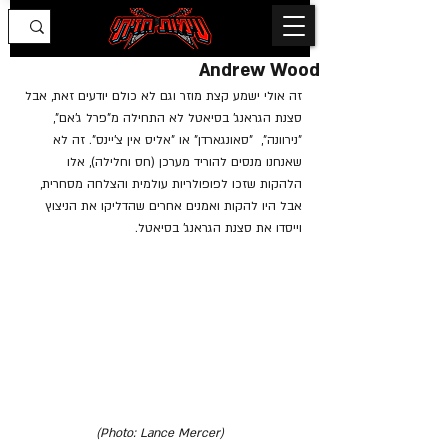
Andrew Wood
זה אולי ישמע קצת מוזר וגם לא כולם יודעים זאת, אבל 
סצנת הגראנג' בסיאטל לא התחילה מ"פרל ג'אם", 
"נירוונה",  "סאונגארדן" או "אליס אין צ'יינס". זה לא 
שאנחנו מנסים להוריד מערכן (חס וחלילה), אלו 
הלהקות שזכו לפופולריות עולמית והצלחה מסחרית, 
אבל היו להקות ואמנים אחרים שהדליקו את הניצוץ 
וייסדו את סצנת הגראנג' בסיאטל.
(Photo: Lance Mercer)