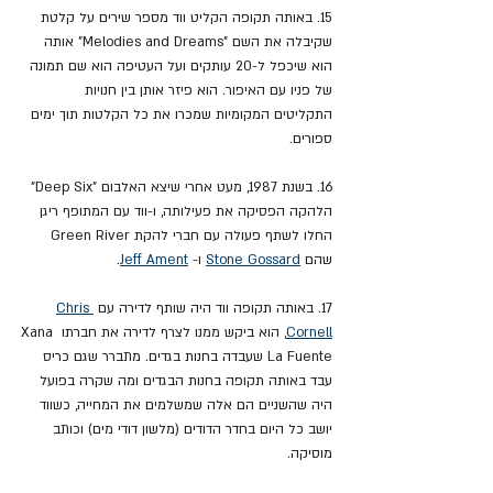
15. באותה תקופה הקליט ווד מספר שירים על קלטת 
שקיבלה את השם "Melodies and Dreams" אותה 
הוא שיכפל ל-20 עותקים ועל העטיפה הוא שם תמונה 
של פניו עם האיפור. הוא פיזר אותן בין חנויות 
התקליטים המקומיות שמכרו את כל הקלטות תוך ימים 
ספורים.
16. בשנת 1987, מעט אחרי שיצא האלבום "Deep Six" 
הלהקה הפסיקה את פעילותה, ו-ווד עם המתופף ריגן 
החלו לשתף פעולה עם חברי להקת Green River 
שהם 
Stone Gossard
 ו- 
Jeff Ament
.
17. באותה תקופה ווד היה שותף לדירה עם 
Chris 
Cornell
, הוא ביקש ממנו לצרף לדירה את חברתו Xana 
La Fuente שעבדה בחנות בגדים. מתברר שגם כריס 
עבד באותה תקופה בחנות הבגדים ומה שקרה בפועל 
היה שהשניים הם אלה שמשלמים את המחייה, כשווד 
יושב כל היום בחדר הדודים (מלשון דודי מים) וכותב 
מוסיקה.