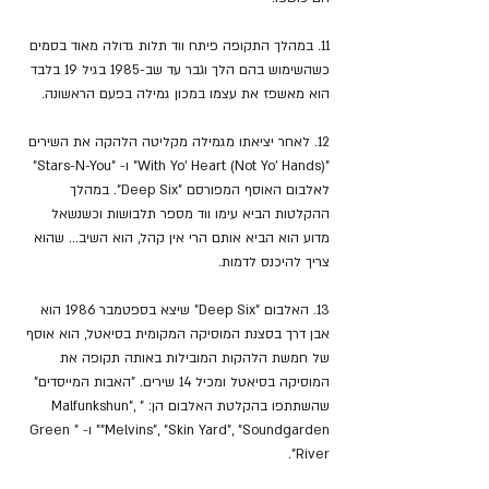
11. במהלך התקופה פיתח ווד תלות גדולה מאוד בסמים 
כשהשימוש בהם הלך וגבר עד שב-1985 בגיל 19 בלבד 
הוא מאשפז את עצמו במכון גמילה בפעם הראשונה.
12. לאחר יציאתו מגמילה מקליטה הלהקה את השירים 
"With Yo' Heart (Not Yo' Hands)" ו- "Stars-N-You" 
לאלבום האוסף המפורסם "Deep Six". במהלך 
ההקלטות הביא עימו ווד מספר תלבושות וכשנשאל 
מדוע הוא הביא אותם הרי אין קהל, הוא השיב... שהוא 
צריך להיכנס לדמות.
13. האלבום "Deep Six" שיצא בספטמבר 1986 הוא 
אבן דרך בסצנת המוסיקה המקומית בסיאטל, הוא אוסף 
של חמשת הלהקות המובילות באותה תקופה את 
המוסיקה בסיאטל ומכיל 14 שירים. "האבות המייסדים" 
שהשתתפו בהקלטת האלבום הן: "Malfunkshun", 
"Melvins", "Skin Yard", "Soundgarden" ו- "Green 
River".