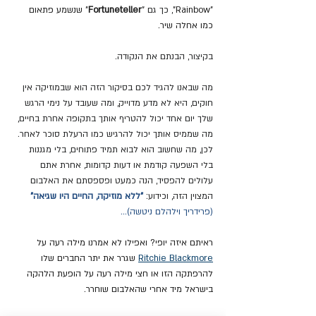
"Rainbow"
, כך גם
 "
Fortuneteller
" שנשמע פתאום 
כמו אחלה שיר.
בקיצור, הבנתם את הנקודה.
מה שבאנו להגיד לכם בסיקור הזה הוא שבמוזיקה אין 
חוקים, היא לא מדע מדוייק, ומה שעובד על נימי הרגש 
שלך יום אחד יכול להטריף אותך בתקופה אחרת בחיים, 
מה שממיס אותך יכול להרגיש כמו הרעלת סוכר לאחר. 
לכן, מה שחשוב הוא לבוא תמיד פתוחים, בלי מגננות 
בלי השפעה קודמת או דעות קדומות, אחרת אתם 
עלולים להפסיד, הנה כמעט ופספסתם את האלבום 
המצוין הזה, וכידוע: 
"ללא מוזיקה, החיים היו שגיאה"
(פרידריך וילהלם ניטשה)...
ראיתם איזה יופי? ואפילו לא אמרנו מילה רעה על 
Ritchie Blackmore
 שגרר את יתר החברים שלו 
להרפתקה הזו או חצי מילה רעה על הופעת הלהקה 
בישראל מיד אחרי שהאלבום שוחרר.