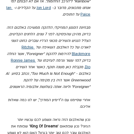
"Rainbow" ל"הרכב החלומות". אז אם לא הבנתם למי 
אנחנו מתכוונים, מדובר ב- 
Jon Lord
 על הקלידים ו- 
Ian 
Paice
 על התופים.
מבחינת הסגנון המוזיקלי, הלהקה ממשיכה באלבום הזה 
בדיוק מהיכן שהפסיקה לפני 7 שנים. הלחנים הקליטים, 
הצליל הנגיש והשירים מכווני הרדיו עוברים כחוט השני 
לאורכו של כל האלבום. השאיפה של 
Ritchie 
Blackmore
 להידמות ללהקת "Foreigner", אשר החלה 
בדיוק לפני עשור וגרמה לעזיבתו של 
Ronnie James 
Dio
, מקבלת כאן משנה תוקף, כאשר אחד השירים 
באלבום - "Too Much Is Not Enough", נכתב בסיוע Al 
Greenwood אשר היה בין מקימה של להקת 
"Foreigner" וליווה אותה בשלושת אלבומיה הראשונים.
אחרי שסיימנו עם ה"דימיון המודרך", יש לנו כמה שאלות 
אליכם.
נכון שהאלבום הזה נראה ונשמע לכם עכשיו יותר 
הגיוני? נכון שפתאום
"
King Of Dreams
" שפותח את 
האלבום עובר לכם טוב יותר בגרון? האם הוא לא נשמע 