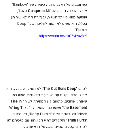
כשחושבים על האלבום הזה כיצירה של "Rainbow" 
אפילו הבלדה המדהימה "
Love Conqures All
", 
נשמעת פתאום יותר הגיונית, נכון? זה הרי לא שיר רע 
בכלל. הוא פשוט לא תפור לחליפה של "Deep 
Purple".
https://youtu.be/bk0Zyby49cY
לפתע "
The Cut Runs Deep
" לא נשמע רע בכלל, הוא 
אפילו מלודי וקליט עם השפעות קלאסיות, ממש כמו 
שאנחנו אוהבים. פתאום ליין הפתיחה לשיר "
Fire in 
the Basement
" נשמע כמו הומאז' ל- "Wring That 
Neck" של להקת האם 
"Deep Purple"
, האווירה ב- 
"
Truth Hurts
"
והקלידים דמויי הכינורות שם מזכירים לנו 
לפרקים קטעים אפיים מהגלגול הראשון של 