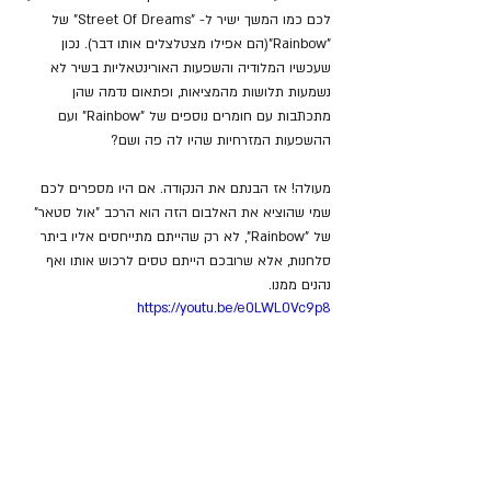
לכם כמו המשך ישיר ל- "Street Of Dreams" של
"Rainbow"(הם אפילו מצטלצלים אותו דבר). נכון 
שעכשיו המלודיה והשפעות האורינטאליות בשיר לא 
נשמעות תלושות מהמציאות, ופתאום נדמה שהן 
מתכתבות עם חומרים נוספים של "Rainbow" ועם 
ההשפעות המזרחיות שהיו לה פה ושם?
מעולה! אז הבנתם את הנקודה. אם היו מספרים לכם 
שמי שהוציא את האלבום הזה הוא הרכב "אול סטאר" 
של "Rainbow", לא רק שהייתם מתייחסים אליו ביתר 
סלחנות, אלא שרובכם הייתם טסים לרכוש אותו ואף 
נהנים ממנו.
https://youtu.be/e0LWL0Vc9p8