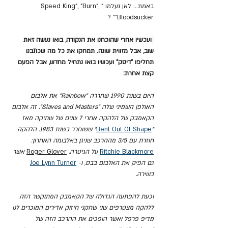
באמת... לאן נעלמו "Speed King", "Burn", 
"Bloodsucker" ?
ועכשיו אחרי שהוכחנו את הנקודה, בואו נעשה זאת 
שוב, אבל מזווית שונה. תמחקו את כל מה שכתבנו 
תחליפו "דיסק" ועכשיו בואו נתחיל מחדש, אבל הפעם 
קצת אחרת:
היום בשנת 1990 שחררה "Rainbow" את אלבום 
האולפן השמיני שלה "Slaves and Masters". זה אלבום 
הקאמבק של הלהקה אחרי 7 שנים של שתיקה מאז 
"
Bent Out Of Shape
" ששוחרר בשנת 1983. הלהקה 
חוזרת עם 3/5 מההרכב שניגן באלבומה האחרון: 
Ritchie Blackmore
 על הגיטרה, 
Roger Glover
 אשר 
גם הפיק את האלבום בבס, ו- 
Joe Lynn Turner
בשירה. 
וכעת להפתעה הגדולה של הקאמבק המתוקשר הזה. 
ללהקה מצטרפים שני שחקני חיזוק אדירים המוכרים לנו 
מדיפ פרפל ואשר הופכים את ההרכב הזה של 