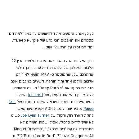
כן, כן, אנחנו שומעים את הלחשושים עד כאן: "למה הם 
מסקרים את האלבום הכי גרוע של Deep Purple?", 
"מה הם נפלו על הראש?" ועוד...
נכון, האלבום הזה הוא כנראה אחד החלשים מבין 22 
אלבומי האולפן של הלהקה. הוא עד כדי-כך חלש 
שההרכב שלו, שממוספר כ- MKV, הוציא לאור רק 
אלבום אולפן אחד ומיד הוחלף. השירים באלבום אינם 
מזכירים כמעט את "Deep Purple" הישנה והטובה, 
צליל אורגן ההאמונד העמוק של 
Jon Lord
 הוחלף 
בסינתסייזר רזה וחסר השראה, סאונד התופים של 
Ian 
Paice
 מזכיר יותר להקות AOR אמריקאיות מאשר 
להקת הארד רוק, והקול של 
Joe Lynn Turner
 פשוט 
לא שייך ל"דיפ פרפל". אפילו שמות השירים לא 
מתחברים לנו עם "דיפ פרפל". "King of Dreams", 
?"Breakfast in Bed" ,?"Love Conquers All"?, נו 