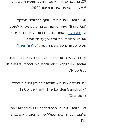
29. בהמשך ישחרר דיו עם ההרכב הנושא את שמו עוד 
9 אלבומי אולפן, האחרון משנת 2004.
30. בשנת 1985 היה דיו שותף לפרוייקט הצדקה 
"Band Aid", אשר היו את תשובת עולם מטאל למופע 
ה- 
Live Aid
 מאותה שנה. דיו כותב לטובת הפרויקט 
את השיר "Stars" אשר בוצע על-ידי הרכב 
הסופרסטארים של עולם המטאל "
Hear 'n Aid
".
31. בת 1997 משתתף דיו באלבום הקאברים של Pat 
Boone אשר נקרא: "In a Metal Mood: No More Mr. 
Nice Guy".
32. בשנת 1999 הוא משתתף במופע של דיפ פרפל - 
"In Concert with The London Symphony 
Orchestra".
33. בשנת 2001 משחרר ההרכב "Tenacious D" את 
אלבום הבכורה שלו, הכולל שיר טריביוט לדיו שנקרא 
Dio.