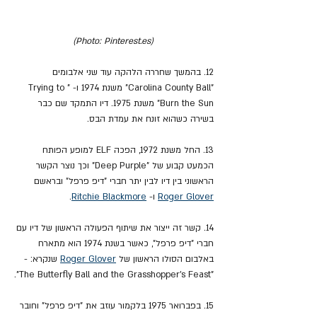
(Photo: Pinterest.es)
12. בהמשך שחררה הלהקה עוד שני אלבומים 
"Carolina County Ball" משנת 1974 ו- "Trying to 
Burn the Sun" משנת 1975. דיו התמקד שם כבר 
בשירה כשהוא זונח את עמדת הבס.
13. החל משנת 1972, הפכה ELF למופע הפותח 
הכמעט קבוע של "Deep Purple" וכך נוצר הקשר 
הראשוני בין דיו לבין יתר חברי "דיפ פרפל" ובראשם 
Roger Glover
 ו- 
Ritchie Blackmore
.
14. קשר זה ייצור את שיתוף הפעולה הראשון של דיו עם 
חברי "דיפ פרפל", כאשר בשנת 1974 הוא מתארח 
באלבום הסולו הראשון של 
Roger Glover
 שנקרא: - 
"The Butterfly Ball and the Grasshopper's Feast".
15. בפברואר 1975 בלקמור עוזב את "דיפ פרפל" וחובר 