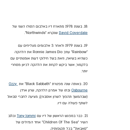
18. בשנת 1978 מתארח דיו באלבום הסולו השני של 
David Coverdale
 שנקרא "Northwinds".
19. בשנת 1979 ולאחר 3 אלבומים מצליחים עם 
"Rainbow" עוזב Ronnie James Dio את הלהקה 
כשהיא בשיאה, וזאת בשל חילוקי דעות אומנותיים עם 
בלקמור, אשר ביקש לקחת את הלהקה לכיוון מסחרי 
יותר.
20. באותה שנה מפטרת "Black Sabbath" את 
Ozzy 
Osbourne
 ובתו של אמרגן הלהקה, שרון ארדן 
(שבהמשך תהפוך לשרון אוסבורן), מציעה לחברי סבאת' 
לשתף פעולה עם דיו.
21. כבר במפגש הראשון של דיו עם 
Tony Iommi
 נכתב 
השיר "Children Of The Sea" אחד הגדולים של 
"סאבאת'" בכל תקופותיה.