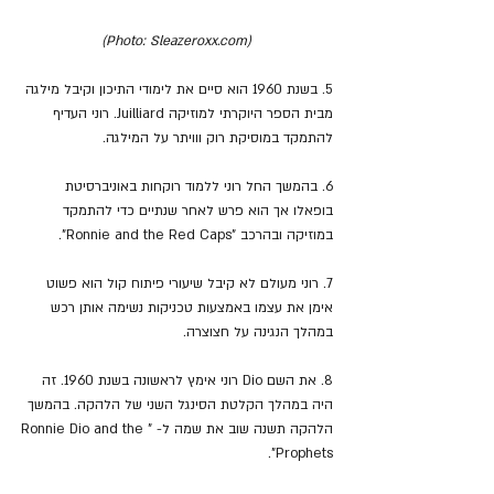
(Photo: Sleazeroxx.com)
5. בשנת 1960 הוא סיים את לימודי התיכון וקיבל מילגה 
מבית הספר היוקרתי למוזיקה Juilliard. רוני העדיף 
להתמקד במוסיקת רוק ווויתר על המילגה.
6. בהמשך החל רוני ללמוד רוקחות באוניברסיטת 
בופאלו אך הוא פרש לאחר שנתיים כדי להתמקד 
במוזיקה ובהרכב "Ronnie and the Red Caps".
7. רוני מעולם לא קיבל שיעורי פיתוח קול הוא פשוט 
אימן את עצמו באמצעות טכניקות נשימה אותן רכש 
במהלך הנגינה על חצוצרה.
8. את השם Dio רוני אימץ לראשונה בשנת 1960. זה 
היה במהלך הקלטת הסינגל השני של הלהקה. בהמשך 
הלהקה תשנה שוב את שמה ל- "Ronnie Dio and the 
Prophets".