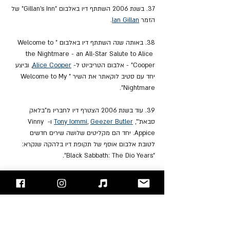
37. בשנת 2006 השתתף דיו באלבום "Gillan's Inn" של 
הזמר 
Ian Gillan
.
38. באותה שנה השתתף דיו באלבום "Welcome to 
the Nightmare - an All-Star Salute to Alice 
Cooper" - אלבום הטריביוט ל- 
Alice Cooper
, וביצע 
יחד עם סטיב לוקאתר את השיר "Welcome to My 
Nightmare".
39. עוד בשנת 2006 הצטרף דיו לחבריו מ"בלאק 
סבאת'", 
Geezer Butler
, 
Tony Iommi
 ו- Vinny 
Appice. יחד הם מקליטים שלושה שירים חדשים 
לטובת אלבום אוסף של תקופת דיו בלהקה שנקרא: 
"Black Sabbath: The Dio Years".
40. שיתוף הפעולה הזה יצר תיאבון לחברי ההרכב אשר 
יצאו לסיבוב הופעות תחת שם ההרכב - "Heaven & 
Hell" – הקרוי על שם האלבום הראשון של דיו בתקופת 
"בלאק סבאת'".