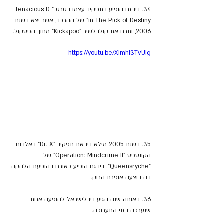
34. דיו גם הופיע בתפקיד עצמו בסרט "Tenacious D 
in The Pick of Destiny" של ההרכב, אשר יצא בשנת 
2006, ותרם את קולו לשיר "Kickapoo" מתוך הפסקול.
https://youtu.be/XimhI3TvUIg
35. בשנת 2005 מילא דיו את תפקיד "Dr. X" באלבום 
הקונספט "Operation: Mindcrime II" של 
"Queensrÿche". דיו גם הופיע כאורח בהופעת הלהקה 
בה בוצעה אופרת הרוק.
36. באותה שנה הגיע דיו לישראל להופעה אחת 
שנערכה בגני התערוכה.