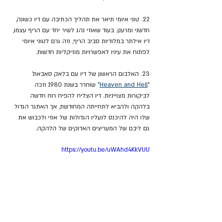
22. טוני איומי תיאר את תהליך הכתיבה עם דיו כשונה, 
חדשני ומרענן. בעוד שאוזי נהג לשיר יחד עם הריף עצמו, 
דיו אילתר במלודיות סביב הריף, וזה גרם לטוני איומי 
לפתוח את עיניו לאפשרויות מוזיקליות חדשות.
23. האלבום הראשון של דיו עם בלאק סאבאת' 
"
Heaven and Hell
" שוחרר בשנת 1980 וזכה 
לביקורות מצוייניות. דיו הצליח להפיח רוח חדשה 
בלהקה ולהביא לתחייתה המחודשת, אך האתגר הגדול 
שלו היה להיכנס לנעליו הגדולות של אוזי ולכבוש את 
גם ליבם של המעריצים האדוקים של הלהקה.
https://youtu.be/uWAhd4KkVUU