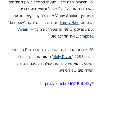
27. חיכוכים אלה ילכו ויתעצמו במהלך ביצוע המיקסים 
לאלבום ההופעה "Live Evil" ובשיאם יעזבו דיו 
והמתופף Vinny Appice את הלהקה ויקימו יחד עם 
הבסיסט 
Jimmy Bain
 חברו של דיו מלהקת "Rainbow" 
ועם גיטריסט, שהיה אז צעיר ולא מוכר – 
Vivian 
Campbell
, את ההרכב Dio.
28. אלבום הבכורה הראשון של ההרכב Dio משוחרר 
בשנת 1983. "
Holy Diver
" מהווה אבן דרך בעולם 
המטאל והוא מציג לנו את יכולת הכתיבה והביצוע 
המדהימים של רוני דיו.
https://youtu.be/dO7tBeNHXyE