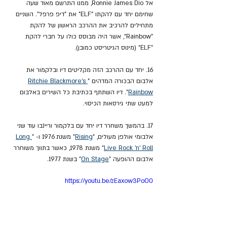
אל Ronnie James Dio, ממנו התרשם מאוד שעה 
שחימם יחד עם להקתו "ELF" את "דיפ פרפל". השניים 
מתחילים להרכיב את ההרכב הראשון של להקת 
"Rainbow", אשר היה מבוסס כולו על חברי להקת 
"ELF" (מינוס הגיטריסט כמובן).
16. יחד עם ההרכב הזה מקליטים דיו ובלקמור את 
אלבום הבכורה המדהים "
Ritchie Blackmore's 
Rainbow
". דיו השתתף בכתיבת כל השירים באלבום 
למעט שתי גירסאות הכיסוי.
17. בהמשך משחרר דיו יחד עם בלקמור וריינבו עוד שני 
אלבומי אולפן מעולים, "
Rising
" משנת 1976 ו- "
Long 
Live Rock 'n' Roll
" משנת 1978, כאשר בתווך משוחרר 
אלבום ההופעה "
On Stage
" בשנת 1977.
https://youtu.be/zEaxow3PoO0