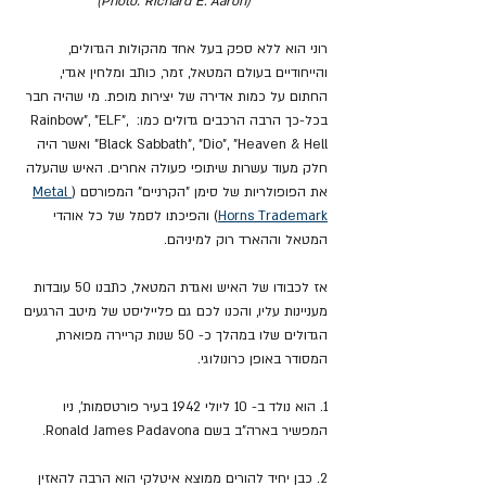
(Photo: Richard E. Aaron)
רוני הוא ללא ספק בעל אחד מהקולות הגדולים, 
והייחודיים בעולם המטאל, זמר, כותב ומלחין אגדי, 
החתום על כמות אדירה של יצירות מופת. מי שהיה חבר 
בכל-כך הרבה הרכבים גדולים כמו: Rainbow", "ELF", 
"Black Sabbath", "Dio", "Heaven & Hell ואשר היה 
חלק מעוד עשרות שיתופי פעולה אחרים. האיש שהעלה 
את הפופולריות של סימן "הקרניים" המפורסם (
Metal 
Horns Trademark
) והפיכתו לסמל של כל אוהדי 
המטאל וההארד רוק למיניהם.
אז לכבודו של האיש ואגדת המטאל, כתבנו 50 עובדות 
מעניינות עליו, והכנו לכם גם פלייליסט של מיטב הרגעים 
הגדולים שלו במהלך כ- 50 שנות קריירה מפוארת, 
המסודר באופן כרונולוגי.
1. הוא נולד ב- 10 ליולי 1942 בעיר פורטסמות', ניו 
המפשיר בארה"ב בשם Ronald James Padavona.
2. כבן יחיד להורים ממוצא איטלקי הוא הרבה להאזין 