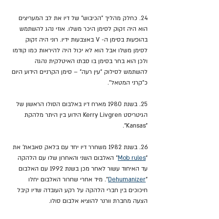
24. כחלק מהליך "הכיבוש" של דיו את לב המעריצים 
הוא היה זקוק לסימן היכר משלו. אוזי נהג להשתמש 
בהופעות בסימן ה- V באצבעות ידיו. רוני היה זקוק 
לסימן משלו אבל הוא לא יכול היה להיראות כמו קודמו 
ולכן הוא בחר בסימן בו סבתו האיטלקית נהגה 
להשתמש לסילוק "עין רעה" – סימן הקרניים הידוע היום 
כ"קרני המטאל".
25. בשנת 1980 מארח דיו באלבום הסולו הראשון של 
הגיטריסט Kerry Livgren הידוע בין היתר מלהקת 
"Kansas".
26. בשנת 1982 משחרר דיו יחד עם בלאק סאבאת' את 
"
Mob rules
" האלבום השני והאחרון שלו עם הלהקה 
עד האיחוד עשור לאחר מכן בשנת 1992 עם האלבום 
"
Dehumanizer
". מיד אחרי שחרור האלבום יחלו 
חיכוכים בין חברי הלהקה על רקע העובדה שדיו קיבל 
הצעה מחברת וורנר להוציא אלבום סולו.