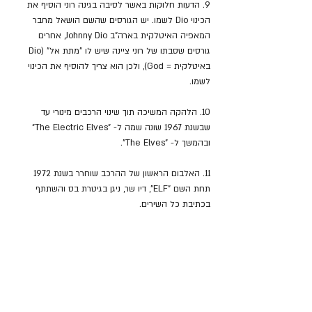
9. הדעות חלוקות באשר לסיבה בגינה רוני הוסיף את 
הכינוי Dio לשמו. יש הגורסים שהשם הושאל מחבר 
המאפיה האיטלקית בארה"ב Johnny Dio, אחרים 
גורסים שסבתו של רוני ציינה שיש לו "מתת אל" (Dio 
באיטלקית = God), ולכן הוא צריך להוסיף את הכינוי 
לשמו.
10. הלהקה המשיכה תוך שינוי הרכבים מינורי עד 
שבשנת 1967 שונה שמה ל- "The Electric Elves" 
ובהמשך ל- "The Elves".
11. האלבום הראשון של ההרכב שוחרר בשנת 1972 
תחת השם "ELF", דיו שר, ניגן בגיטרת בס והשתתף 
בכתיבת כל השירים.