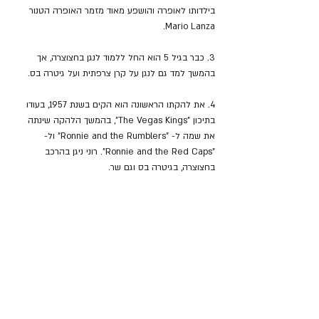
בילדותו לאופרה והושפע מאוד מזמר האופרה הטנור 
Mario Lanza.
3. כבר בגיל 5 הוא החל ללמוד לנגן בחצוצרה, אך 
בהמשך למד גם לנגן על קרן צרפתית ועל גיטרה בס.
4. את להקתו הראשונה הוא הקים בשנת 1957, בעודו 
בתיכון "The Vegas Kings", בהמשך הלהקה שינתה 
את שמה ל- "Ronnie and the Rumblers" ול- 
"Ronnie and the Red Caps". רוני ניגן בהרכב 
בחצוצרה, בגיטרה בס וגם שר.