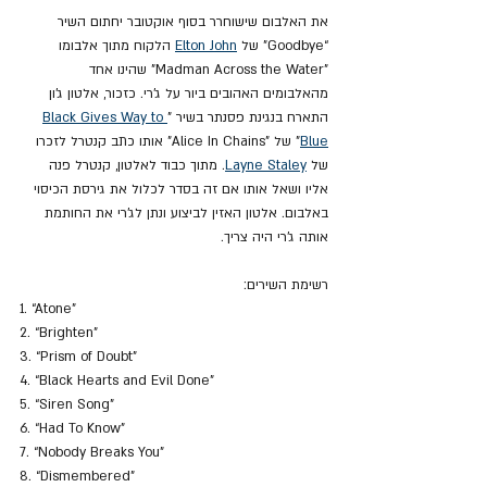
את האלבום שישוחרר בסוף אוקטובר יחתום השיר 
“Goodbye” של 
Elton John
 הלקוח מתוך אלבומו 
"Madman Across the Water" שהינו אחד 
מהאלבומים האהובים ביור על ג'רי. כזכור, אלטון ג'ון 
התארח בנגינת פסנתר בשיר "
Black Gives Way to 
Blue
" של "Alice In Chains" אותו כתב קנטרל לזכרו 
של 
Layne Staley
. מתוך כבוד לאלטון, קנטרל פנה 
אליו ושאל אותו אם זה בסדר לכלול את גירסת הכיסוי 
באלבום. אלטון האזין לביצוע ונתן לג'רי את החותמת 
אותה ג'רי היה צריך.
רשימת השירים:
1. “Atone”
2. “Brighten”
3. “Prism of Doubt”
4. “Black Hearts and Evil Done”
5. “Siren Song”
6. “Had To Know”
7. “Nobody Breaks You”
8. “Dismembered”