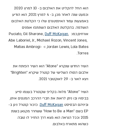
הוא החל להקליט את האלבום ב- 10 למרץ 2020 
וכמעט שנה לאחר מכן, ב- 4 למרץ 2021, הוא הודיע 
באמצעות עמוד האינסטגרם שלו כי הקלטת האלבום 
הושלמה. בהקלטת האלבום השתתפו אומנים 
אורחים,כמו: Puciato, Gil Sharone, 
, 
Duff McKagan
Abe Laboriel, Jr., Michael Rozon, Vincent Jones, 
Jordan Lewis, Lola Bates, ו- Matias Ambrogi-
Torres.
השיר החדש שנקרא "Atone" הוא השיר הפותח את 
אלבום הסולו השלישי של קנטרל שיקרא "Brighten" 
ויצא לאור ב- 29 לאוקטובר 2021.
השיר "Atone" מלווה בקליפ שקנטרל בעצמו סייע 
בבימויו ובו ניתן לראות את חברי ההרכב המנגנים איתו, 
וביניהם הבסיסט 
Duff McKagan
. כזכור קנטרל ניגן ב- 
EP בשם "How to Be a Man"
ששחרר מקגאן בשנת 
2015 וככל הנראה הוא מצא דרך החזיר לו טובה 
כשהוא מתארח באלבום.