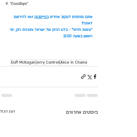
9. “Goodbye”
אתם מוזמנים לעקוב אחרינו 
בפייסבוק
 ו/או להירשם 
לאתר!!
"עימות חזיתי" - בלוג הרוק של ישראל ותוכנית רוק, ימי 
ראשון בשעה 11:00
Duff McKagan
Jerry Cantrell
Alice In Chains
פוסטים אחרונים
הצג הכול