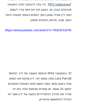
"
MTV Unplugged
". ג'רי עלה להופעה חולה כתוצאה 
מהרעלת קיבה, אך כמעט ולא ראו זאת עליו. לעומת 
זאת, ליין שהיה עמוק בתוך הסמים באותה תקופה נראה 
כאוב, שבור, מרוחק ולעיתים מנותק.
https://www.youtube.com/watch?v=9EKi2E9dVY8
27. באוקטובר 1996 ארוסתו לשעבר של ליין Demri 
Lara Parrott מתה ממנת יתר, ליין שלקח את המוות 
שלה באופן מאוד קשה הושם תחת השגחת התאבדות 
למשך 24 שעות. יש אומרים שהמוות שלה הוא זה 
שזירז את תהליך ההתדרדרות במצבו של ליין אשר לא 
הצליח להתאושש מהאירוע.