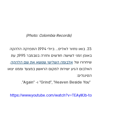
(Photo: Colombia Records)
23. בואו נחזור לאליס... ביולי 1994 התפרקה הלהקה 
באופן זמני לשישה חודשים וחזרה בנובמבר 1995, עת 
שיחרורו של 
אלבומה השלישי שנושא את שם הלהקה
. 
האלבום הגיע ישירות למקום הראשון במצעד וממנו יצאו 
הסינגלים:
 "Grind", "Heaven Beside You" ו- "Again". 
https://www.youtube.com/watch?v=TEAylKJb-to