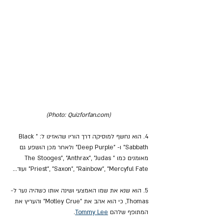
(Photo: Quizforfan.com)
4. הוא נחשף למוסיקה דרך הוריו שהאזינו ל: "Black 
Sabbath" ו- "Deep Purple" ולאחר מכן הושפע גם 
מאומנים כמו "The Stooges", "Anthrax", "Judas 
Priest", "Saxon", "Rainbow", "Mercyful Fate" ועוד...
5. הוא שנא את שמו האמצעי ושינה אותו כשהיה נער ל- 
Thomas, כי הוא אהב את "Motley Crue" והעריץ את 
המתופף שלהם 
Tommy Lee
.