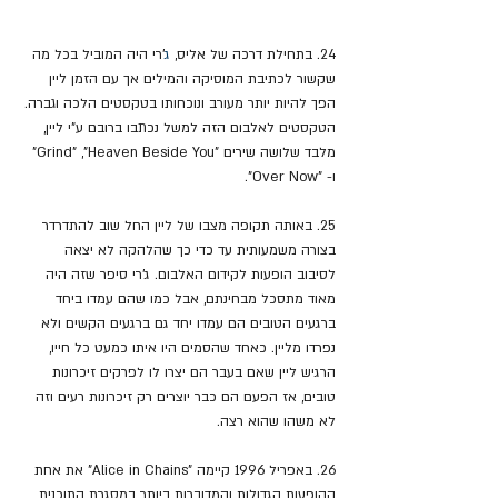
24. בתחילת דרכה של אליס, 
ג
'רי היה המוביל בכל מה 
שקשור לכתיבת המוסיקה והמילים אך עם הזמן ליין 
הפך להיות יותר מעורב ונוכחותו בטקסטים הלכה וגברה. 
הטקסטים לאלבום הזה למשל נכתבו ברובם ע"י ליין, 
מלבד שלושה שירים "Grind" ,"Heaven Beside You" 
ו- "Over Now".
25. באותה תקופה מצבו של ליין החל שוב להתדרדר 
בצורה משמעותית עד כדי כך שהלהקה לא יצאה 
לסיבוב הופעות לקידום האלבום. ג'רי סיפר שזה היה 
מאוד מתסכל מבחינתם, אבל כמו שהם עמדו ביחד 
ברגעים הטובים הם עמדו יחד גם ברגעים הקשים ולא 
נפרדו מליין. כאחד שהסמים היו איתו כמעט כל חייו, 
הרגיש ליין שאם בעבר הם יצרו לו לפרקים זיכרונות 
טובים, אז הפעם הם כבר יוצרים רק זיכרונות רעים וזה 
לא משהו שהוא רצה.
26. באפריל 1996 קיימה "Alice in Chains" את אחת 
ההופעות הגדולות והמדוברות ביותר במסגרת התוכנית 