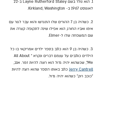
1. הוא נולד בשם Layne Rutherford Staley ב-22 
לאוגוסט 1967 ב- Kirkland, Washington.
2. כשהיה בן 7 ההורים שלו התגרשו והוא עבר לגור עם 
אימו ואביו החורג, הוא אפילו שינה לתקופה קצרה את 
שם המשפחה שלו ל-Elmer.
3. כשהיה בן 9 הוא כתב בספר ילדים אמריקאי בו כל 
הילדים כותבים על עצמם דברים ונקרא “All About 
Me”, שכשהוא יהיה גדול הוא רוצה להיות זמר. אגב, 
Jerry Cantrell
 כתב באותו הספר שהוא רוצה להיות 
"כוכב רוק" כשהוא יהיה גדול.