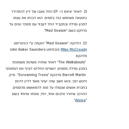
21. לאחר יציאת ה- EP החל מצבו של ליין להתדרדר 
כתוצאה משימוש כבד בסמים. הוא הכניס את עצמו 
למכון גמילה ובמקביל החל לעבוד עם מספר נגנים על 
פרויקט בשם "Mad Season".
22. הלהקה "Mad Season" הוקמה ע"י הגיטריסט 
Mike McCready
 והבסיסט John Baker Saunders 
מלהקת
 "The Walkabouts" לאחר שחזרו משהות משותפת 
במכון גמילה מסמים. השניים החליטו לצרף את המתופף
 Barrett Martin מלהקת "Screaming Trees". מייק 
חיפש זמר, והוא חשב שזה יעזור מאוד לליין להיות 
בחברת אנשים שנגמלו על מנת להתאושש מהסמים. 
ההרכב שיחרר אלבום אחד, יחיד, מופתי ומיוחד בשם 
".
Above
"