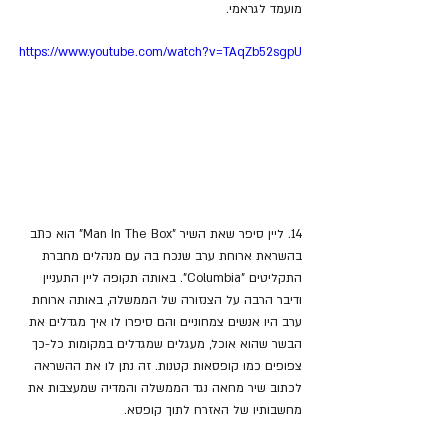
מועמד לגראמי.
https://www.youtube.com/watch?v=TAqZb52sgpU
14. ליין סיפר שאת השיר "Man In The Box" הוא כתב 
בהשראת ארוחת ערב שנכח בה עם מנהלים מחברת 
התקליטים "Columbia". באותה תקופה ליין התעניין 
ודיבר הרבה על הצנזורה של הממשלה, באותה ארוחת 
ערב היו אנשים צמחוניים והם סיפרו לו איך מגדלים את 
הבשר שהוא אוכל, מעגלים שמגדלים במקומות כל-כך 
צפופים כמו קופסאות קטנות. זה נתן לו את ההשראה 
לכתוב שיר מחאה נגד הממשלה והמדיה שמעצבות את 
מחשבותיו של האזרח לתוך קופסא.