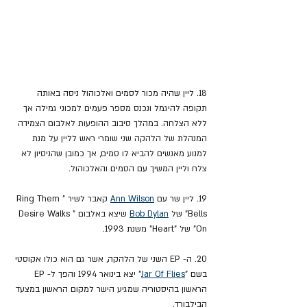
18. ליין שהיה מכור לסמים ואלכוהול ניסה באותה 
תקופה להיגמל ונכנס מספר פעמים למכוני גמילה אך 
ללא הצלחה. במהלך סיבוב ההופעות לאלבום הצמידה 
המנהלת של הלהקה שני שומרי ראש לליין על מנת 
למנוע מאנשים להביא לו סמים, אך כמובן שהניסיון לא 
צלח וליין המשיך עם הסמים והאלכוהול.
19. ליין שר עם 
Ann Wilson
 קאבר לשיר "Ring Them 
Bells" של 
Bob Dylan
 שיצא באלבום "Desire Walks 
On" של "Heart" משנת 1993.
20. ה- EP השני של הלהקה, אשר גם הוא כולו אקוסטי 
בשם "
Jar Of Flies
" יצא בינואר 1994 והפך ל- EP 
הראשון בהיסטוריה שמגיע הישר למקום הראשון במצעד 
הבילבורד.