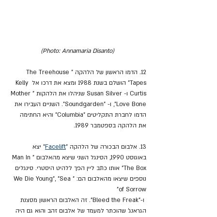
(Photo: Annamaria Disanto)
12. הדמו הראשון של הלהקה "The Treehouse 
Tapes" הושלם בשנת 1988 ומצא את דרכו אל Kelly 
Curtis ו- Susan Silver שניהלו את הלהקות "Mother 
Love Bone", ו- "Soundgarden". השניים העבירו את 
הדמו לחברת התקליטים "Columbia" והיא החתימה 
את הלהקה בספטמבר 1989.
13. אלבום הבכורה של הלהקה "
Facelift
" יצא 
באוגוסט 1990, הסינגל השני שיצא מהאלבום "Man In 
The Box" אותו כתב ליין הפך ללהיט היסטרי. סינגלים 
נוספים שיצאו מהאלבום הם: "We Die Young", "Sea 
of Sorrow"
 ו-"Bleed the Freak". זה האלבום הראשון מסצנת 
הגראנג' שהוכתר למעמד של אלבום זהב והוא גם היה 