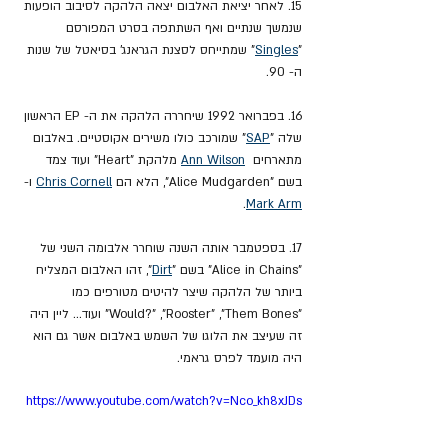
15. לאחר יציאת האלבום יצאה הלהקה לסיבוב הופעות 
שנמשך שנתיים ואף השתתפה בסרט המפורסם 
"
Singles
" שמתייחס לסצנת הגראנג' בסיאטל של שנות 
ה- 90.
16. בפברואר 1992 שיחררה הלהקה את ה- EP הראשון 
שלה "
SAP
" שמורכב כולו משירים אקוסטיים. באלבום 
מתארחים  
Ann Wilson
 מלהקת "Heart" ועוד צמד 
בשם "Alice Mudgarden", הלא הם 
Chris Cornell
 ו- 
.
Mark Arm
17. בספטמבר אותה השנה שוחרר אלבומה השני של 
"Alice in Chains" בשם "
Dirt
", זהו האלבום המצליח 
ביותר של הלהקה שיצר להיטים מטורפים כמו 
"Would?" ,"Rooster" ,"Them Bones" ועוד... ליין היה 
זה שעיצב את הלוגו של השמש באלבום אשר גם הוא 
היה מועמד לפרס גראמי.
https://www.youtube.com/watch?v=Nco_kh8xJDs