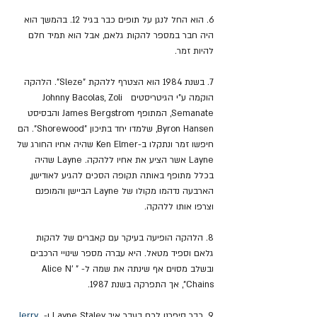
6. הוא החל לנגן על תופים כבר בגיל 12. בהמשך הוא 
היה חבר במספר להקות גלאם, אבל הוא תמיד חלם 
להיות זמר. 
7. בשנת 1984 הוא הצטרף ללהקת "Sleze". הלהקה 
הוקמה ע"י הגיטריסטים  Johnny Bacolas, Zoli 
Semanate, המתופף James Bergstrom והבסיסט 
Byron Hansen, שלמדו יחד בתיכון "Shorewood". הם 
חיפשו זמר ונתקלו ב-Ken Elmer שהיה אחיו החורג של 
Layne אשר הציע את אחיו ללהקה. Layne שהיה 
בכלל מתופף באותה תקופה הסכים להגיע לאודישן, 
הארבעה נדהמו מקולו של Layne הביישן והמופנם 
וצרפו אותו ללהקה.
8. הלהקה הופיעה בעיקר עם קאברים של להקות 
גלאם וספיד מטאל. היא עברה מספר שינויי הרכבים 
ובשלב מסוים אף שינתה את שמה ל- "Alice N’ 
Chains", אך התפרקה בשנת 1987.
9. כבר סיפרנו לכם בעבר איך Layne Staley ו- 
Jerry 