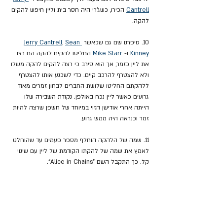
Cantrell
 הכירו, כשג'רי היה חסר בית וליין חיפש להקים 
להקה.
10. סיפרנו שם גם שכאשר 
Sean 
, 
Jerry Cantrell
Kinney
 ו- 
Mike Starr
 החליטו להקים להקה הם רצו 
את ליין כזמר, אך הוא סירב כי רצה להקים להקה משלו 
ולא להצטרף להרכב קיים. כדי לשכנע אותו להצטרף 
ללהקתם החליטו שלושת החברים לבחון זמרים מאוד 
גרועים כאשר ליין נכח באולפן. נקודת השבירה שלו 
הייתה אחרי אודישן הזוי במיוחד של חשפן שרצה להיות 
זמר וכנראה היה ממש גרוע.
11. שמה של הלהקה הוחלף מספר פעמים עד שהוחלט 
לאמץ את שמה של להקתו הקודמת של ליין עם שינוי 
קל. כך התקבל השם "Alice in Chains".