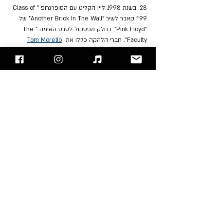
28. בשנת 1998 ליין הקליט עם הסופרגרופ "Class of 
'99" קאבר לשיר "Another Brick In The Wall" של 
"Pink Floyd", כחלק מפסקול לסרט האימה "The 
Faculty". חברי הלהקה כללו את 
Tom Morello
(Rage Against The Machine), Martyn LeNoble 
(Porno For Pyros) ו- (Stephen Perkins (Jane’s 
Addiction.
29. באוקטובר 1998 הקליטו חברי להקת "Alice in 
Chains" שני שירים חדשים, "Get Born Again" ו- 
"Died" שנכנסו לאלבום האוסף של הלהקה בשם 
"Music Bank", שיצא ב-1999. אלו היו השירים 
האחרונים שהקליט ליין עם הלהקה.
https://www.youtube.com/watch?v=xKHUwfFb2lw