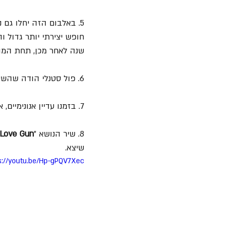
5. באלבום הזה יחלו גם ניצני המחלוקות בין ארבעת החברים בלהקה, 
חופש יצירתי יותר גדול 
שנה לאחר מכן, תחת המותג "ss
6. פול סטנלי הודה שהשיר הפותח של האלבום "
7. בזמנו עדיין אנונימיים, אלכס ואדי ואן הלן ניגנו בדמו של השיר "
8. שיר הנושא "
Love Gun
שיצא.
s://youtu.be/Hp-gPQV7Xec