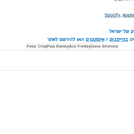
Spotify
, 
Appl
וק של ישראל
ו 
בפייסבוק
 / 
אינסטגרם
 ו/או להירשם לאתר
Peter Criss
Paul Stanley
Ace Frehley
Gene Simmons