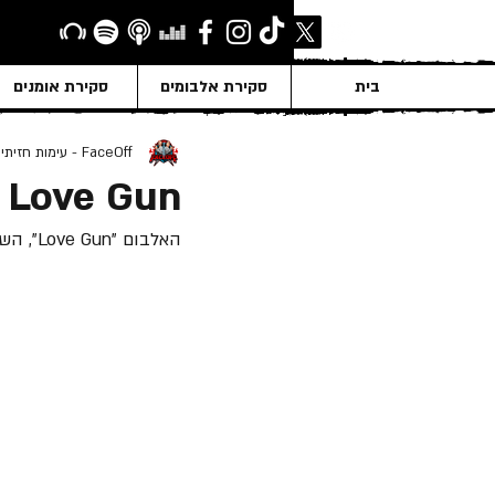
בית
סקירת אלבומים
סקירת אומנים
FaceOff - עימות חזיתי
- Love Gun
האלבום "Love Gun", השישי של "Kiss" שוחרר ב- 30 ליוני 1977.