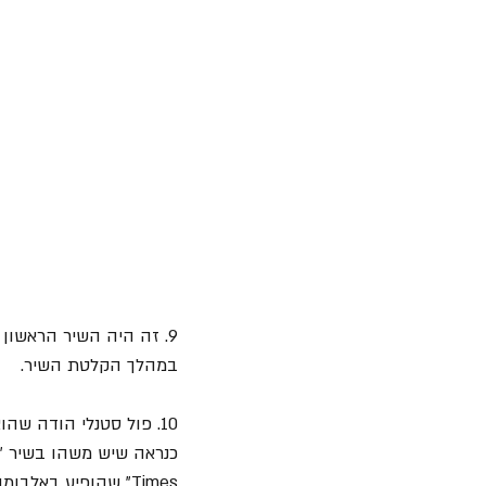
9. זה היה השיר הראשון ש- 
במהלך הקלטת השיר.
10. פול סטנלי הודה שהוא גנב את הרעיון למילות השיר "
Times" שהופיע באלבומה הראשון.