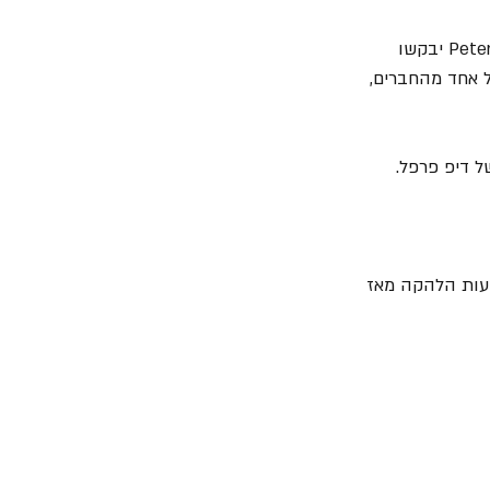
 ו- Peter Criss יבקשו 
ל אחד מהחברים, 
ל דיפ פרפל.
פעות הלהקה מאז 