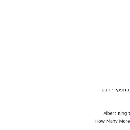
את תפקידי הבס 
" מהשיר "T"he Hunter של Albert King. 
ה שיש משהו בשיר "The Hunter", כי "Led Zeppelin" השאילה את המוזיקה שלו לשיר "How Many More 