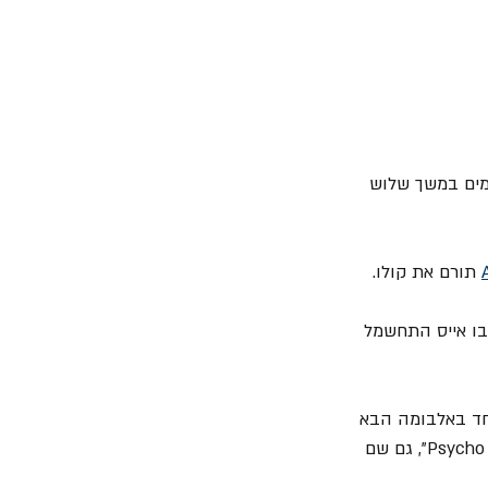
לבומים במשך שלוש 
 תורם את קולו.
ו אייס התחשמל 
נגן רק בשיר אחד באלבומה הבא 
של Kiss משנת 1979 "Dynasty", והוא ישוב לנגן עם הלהקה רק בשנת 1998 באלבום "Psycho Circus", גם שם 