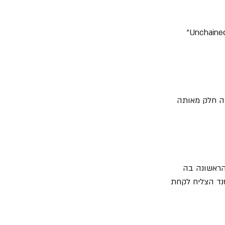
1. אביו היה נגן סקסופון בלהקת חיל האוויר המלכותי הבריטי. הוא כתב את הלהיט "Unchained Melody" 
ה חלק מאותה 
הפעם הראשונה בה 
נד הצליח לקחת 