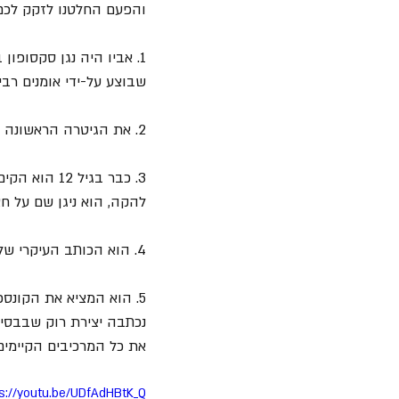
והפעם החלטנו לזקק לכם 10 עובדות ממש מעניינות על
שבוצע על-ידי אומנים רבי
2. את הגיטרה הראשונה שלו הוא קיבל מסבתו כשהיה בן 11.
3. כבר בגיל 12 הוא הקים את להקתו הראשונה "The Confederates". גם 
להקה, הוא ניגן שם על חצ
4. הוא הכותב העיקרי של The Who הוא כתב למעלה מ- 100 שירים של הלהקה.
5. הוא המציא את הקונספט "אופרת רוק" עם האלבום "
נכתבה יצירת רוק שבבסיס
את כל המרכיבים הקיימים
s://youtu.be/UDfAdHBtK_Q