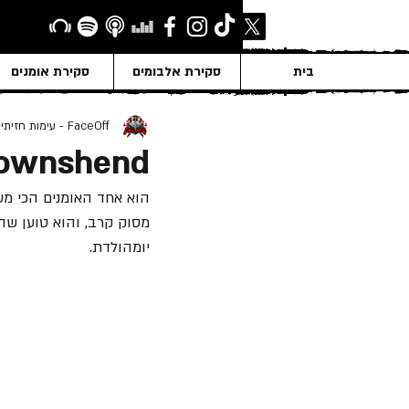
בית
סקירת אלבומים
סקירת אומנים
FaceOff - עימות חזיתי
Townshend
יומהולדת.