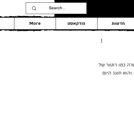
חדשות
פודקאסט
More
וק במאה ה- 20, הוא פורט על הגיטרה כמו רוטור של 
מסוק קרב, והוא טוען שהוא אפילו המציא את ה"Heavy Metal". קוראים לו Pete Townshend והוא חוגג היום 