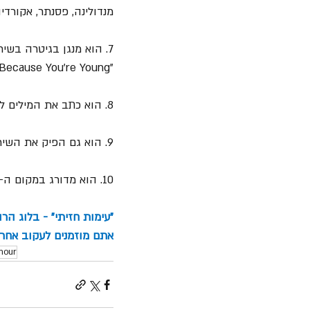
מנדולינה, פסנתר, אקורדיון
7. הוא מנגן בגיטרה בשיר "Slow Burn" של 
"Because You’re Young".
8. הוא כתב את המילים לשני שירים מתוך אלבום הסולו של 
9. הוא גם הפיק את השיר האייקוני "Fire" של the Crazy World of Arthur Brown.
10. הוא מדורג במקום ה- 10 ברשימת 100 הגיטריסטים הגדולים בכל הזמנים של מגזין ה"רולינג סטון".
"עימות חזיתי" - בלוג הר
אתם מוזמנים לעקוב אחרינ
mour