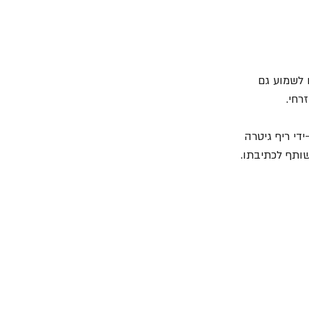
בין היתר את "Alice In Chains" ו- "Soundgarden" תוכלו לשמוע גם 
רחי.
די ריף גיטרה 
ותף לכתיבתו.