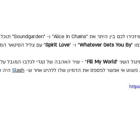
אגב, את נגיעות הגראנג' שיזכירו לכם 
ו "
Whatever Gets You By
" ו- "
Spirit Love
" עם צליל הסיטאר המז
Fill My World
" - שיר האהבה של קנדי ​​לכלבו המובל על-י
. פשוט אי אפשר לפספס את הדמיון שלו ללהיט אחר ש- 
ash
Sl
 היה ש
http