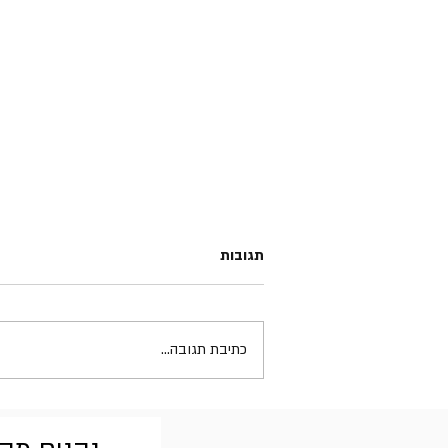
תגובות
כתיבת תגובה...
Guns N’ Roses - The Spaghetti
Incident?