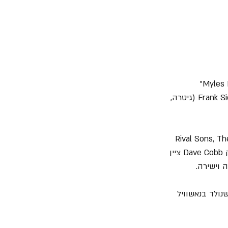
 והרביעי שלו במסגרת "Myles Kennedy and The Conspirators" 
 ​​(שירה), Brent Fitz (תופים), Todd Kerns (בס, שירה) ו- Frank Sidoris (גיטרה, 
האלבום "4" הוקלט בנאשוויל, טנסי עם המפיק Dave Cobb (Rival Sons, The Highwomen, Chris Stapleton 
ועוד), והוא שונה במקצת מהחומרים הקודמים ששחררה הלהקה מבחינת סאונד וסגנון. המפיק Dave Cobb ציין 
ותג הגיטרות האייקוני שנולד בנאשוויל 