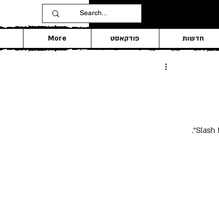
חדשות
פודקאסט
More