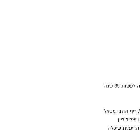
 היתה יכולה לעשות 35 שנה 
 הקליט עם אפקט "Talk Box", ריף ההבי מטאל 
 שצליל ליין 
הדינמית שיכלה 