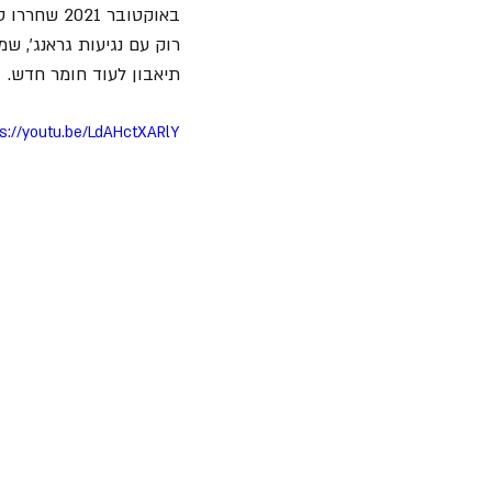
באוקטובר 2021 שחררו סלאש והקונספירטורז את הקליפ הרשמי לסינגל הראשון "
רוק עם נגיעות גראנג', 
תיאבון לעוד חומר חדש.
ps://youtu.be/LdAHctXARlY