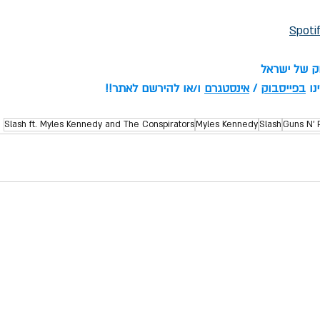
Spoti
וק של ישראל
ו 
בפייסבוק
 / 
אינסטגרם
 ו/או להירשם לאתר!!
Slash ft. Myles Kennedy and The Conspirators
Myles Kennedy
Slash
Guns N' 