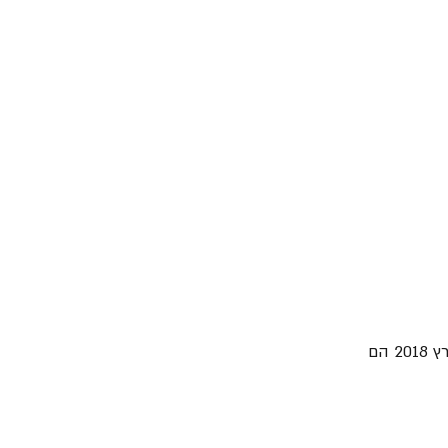
שנתיים לאחר מכן הודיעה "STP" כי היא מצאה זמר חדש וצירפה לשורותיה את Jeff Gutt. במרץ 2018 הם 