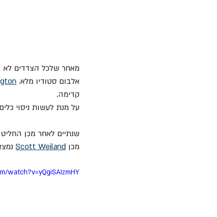
מאחר שלכל הצדדים לא הי
אלבום סטודיו מלא. 
ngton
קדימה.
על מנת לעשות ניסוי כלים הם נ
מכן 
Scott Weiland
 נמצא ללא רוח 
com/watch?v=yQgiSAIzmHY