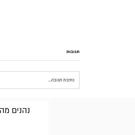
תגובות
כתיבת תגובה...
Stone Temple Pilots - Shangri-
La Dee Da
נהנים מהב