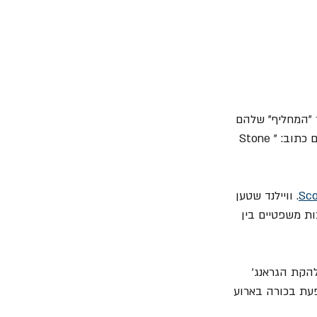
. הוא לא נחשב לאחד מחברי הלהקה אלא כתוספת, בקרדיט של האלבום כתוב: "Stone 
Sco
. וויילנד שטען 
ת משפטיים בין 
הקת הגראנג' 
פעת בכורה בארוע 