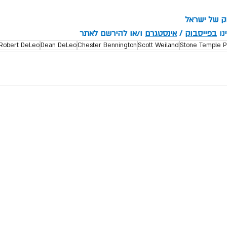
וק של ישראל
ו 
בפייסבוק
 / 
אינסטגרם
 ו/או להירשם לאתר
Robert DeLeo
Dean DeLeo
Chester Bennington
Scott Weiland
Stone Temple Pi