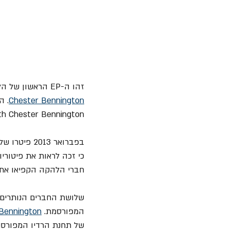
זהו ה-EP הראשון של הלהקה וגם האלבום הראשון או ההוצאה הרשמית הראשונה עם הזמר "המחליף" שלהם 
Chester Bennington
th Chester Bennington".
בפברואר 2013 פיטרו שלושת חברי להקת STP את הזמר, הכותב ומקים הלהקה 
כי זכה לראות את פיטורי
חברי הלהקה הקפיאו את 
שלושת החברים הנותרים ה
המפורסמת. 
Bennington
של תחנת הרדיו המפורסת KROQ במאי 13