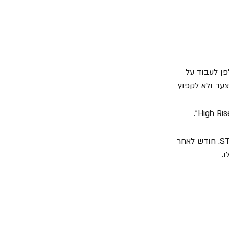
ן לעבוד על 
עד ולא לקפוץ 
שנתיים לאחר מכן החליט צ'סטר שהוא מעוניין להתמקד ב- "Linkin Park" ולכן הוא עוזב את STP. חודש לאחר 